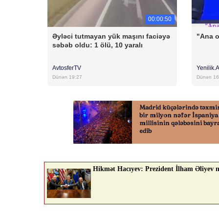
00:00:50
Əyləci tutmayan yük maşını faciəyə
"Ana 
səbəb oldu: 1 ölü, 10 yaralı
AvtosferTV
Yenilik.
Dünən 19:27
Dünən 16