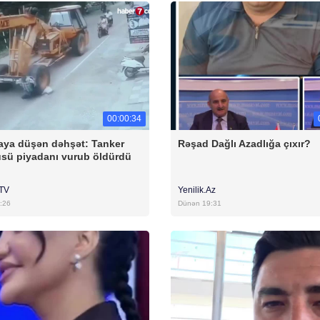
00:00:34
ya düşən dəhşət: Tanker
Rəşad Dağlı Azadlığa çıxır?
sü piyadanı vurub öldürdü
rTV
Yenilik.Az
:26
Dünən 19:31