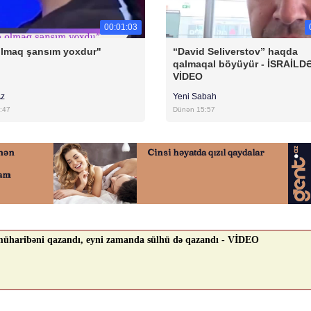
00:01:03
olmaq şansım yoxdur"
“David Seliverstov” haqda
qalmaqal böyüyür - İSRAİLD
VİDEO
Az
Yeni Sabah
:47
Dünən 15:57