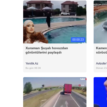
00:00:23
Xuraman Şuşalı hovuzdan
Kamera
görüntülərini paylaşdı
sürücü
Yenilik.Az
Avtosfe
Bu gün 08:36
Dünən 21