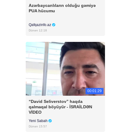
Azərbaycanlıların olduğu gəmiyə
PUA hücumu
Qafqazinfo.az
Dünən 12:18
00:01:29
“David Seliverstov” haqda
qalmaqal böyüyür - İSRAİLDƏN
VİDEO
Yeni Sabah
Dünən 15:57