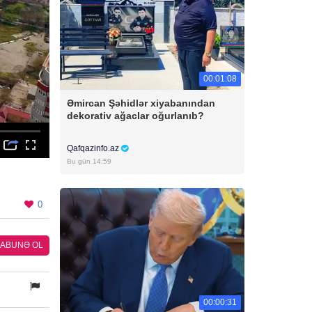
00:01:08
Əmircan Şəhidlər xiyabanından
dekorativ ağaclar oğurlanıb?
Qafqazinfo.az
Bu gün 14:59
0
ABUNƏ OL
00:00:31