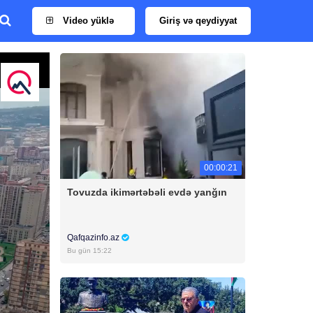
Video yüklə
Giriş və qeydiyyat
00:00:21
Tovuzda ikimərtəbəli evdə yanğın
Qafqazinfo.az
Bu gün 15:22