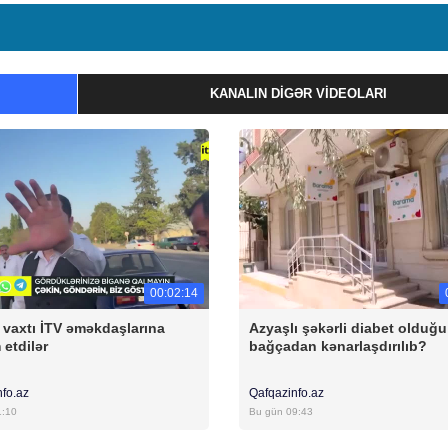
KANALIN DIGƏR VIDEOLARI
00:02:14
ş vaxtı İTV əməkdaşlarına
Azyaşlı şəkərli diabet olduğ
etdilər
bağçadan kənarlaşdırılıb?
nfo.az
Qafqazinfo.az
1:10
Bu gün 09:43