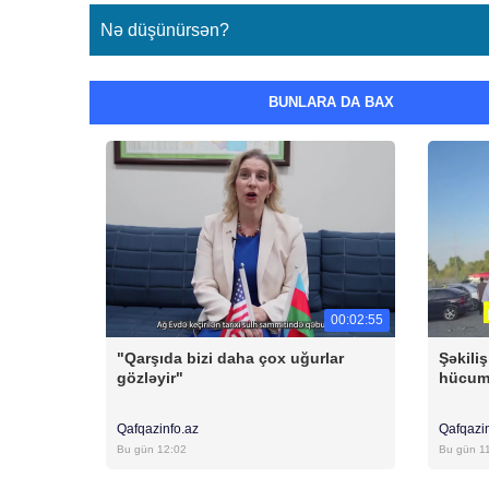
Nə düşünürsən?
BUNLARA DA BAX
00:02:55
"Qarşıda bizi daha çox uğurlar
Şəkili
gözləyir"
hücum 
Qafqazinfo.az
Qafqazi
Bu gün 12:02
Bu gün 1