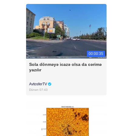
00:00:35
Sola dönməyə icazə olsa da cərimə
yazılır
AvtosferTV
Dünən 07:43