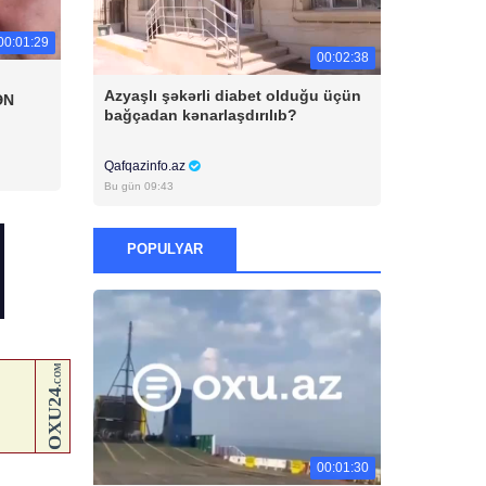
00:01:29
00:02:38
Azyaşlı şəkərli diabet olduğu üçün
ƏN
bağçadan kənarlaşdırılıb?
Qafqazinfo.az
Bu gün 09:43
POPULYAR
00:01:30