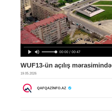
WUF13-ün açılış mərasimində
19.05.2026
QAFQAZINFO.AZ