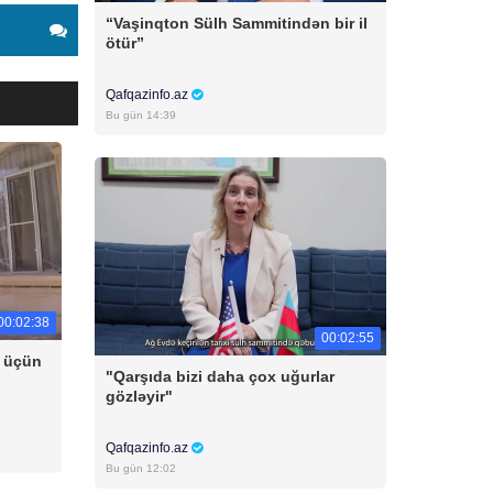
“Vaşinqton Sülh Sammitindən bir il
ötür”
Qafqazinfo.az
Bu gün 14:39
00:02:38
00:02:55
u üçün
"Qarşıda bizi daha çox uğurlar
gözləyir"
Qafqazinfo.az
Bu gün 12:02