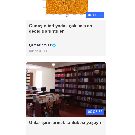
00:00:12
Günəşin indiyədək çəkilmiş ən
dəqiq görüntüləri
Qafqazinfo.az
Dünən 07:14
00:02:22
Onlar işini itirmək təhlükəsi yaşayır