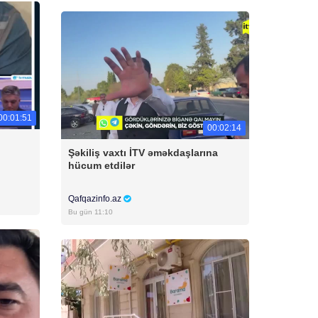
00:01:51
00:02:14
Şəkiliş vaxtı İTV əməkdaşlarına
hücum etdilər
Qafqazinfo.az
Bu gün 11:10