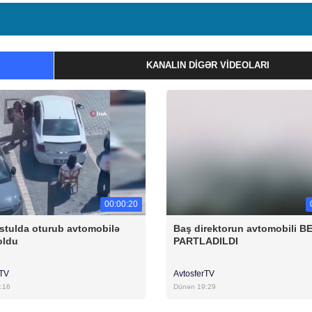
KANALIN DIGƏR VIDEOLARI
00:00:20
stulda oturub avtomobilə
Baş direktorun avtomobili B
oldu
PARTLADILDI
rTV
AvtosferTV
:16
Dünən 19:29