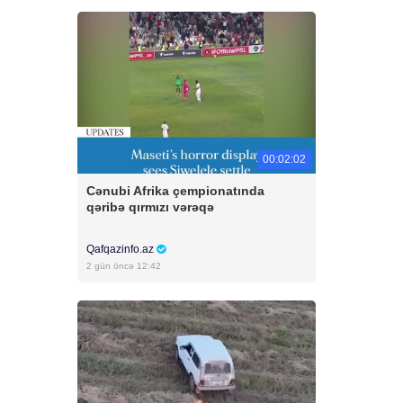
00:02:02
Cənubi Afrika çempionatında
qəribə qırmızı vərəqə
Qafqazinfo.az
2 gün öncə 12:42