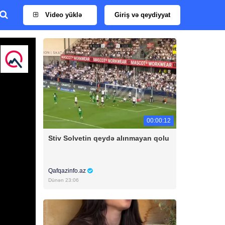
Video yüklə
Giriş və qeydiyyat
00:00:12
Stiv Solvetin qeydə alınmayan qolu
Qafqazinfo.az
Dünən 23:06