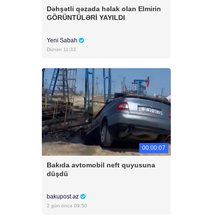
Dəhşətli qəzada həlak olan Elmirin
GÖRÜNTÜLƏRİ YAYILDI
Yeni Sabah
Dünən 11:33
00:00:07
Bakıda avtomobil neft quyusuna
düşdü
bakupost.az
2 gün öncə 09:50