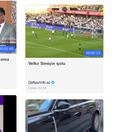
00:02:45
00:00:13
xərcə
Velko Simiçin qolu
Qafqazinfo.az
Dünən 22:39