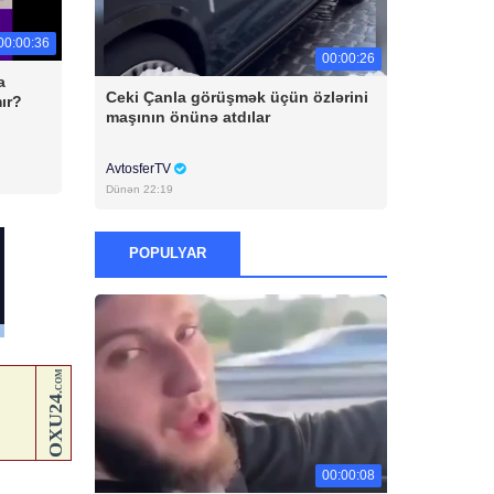
00:00:36
00:00:26
a
Ceki Çanla görüşmək üçün özlərini
ır?
maşının önünə atdılar
AvtosferTV
Dünən 22:19
POPULYAR
00:00:08