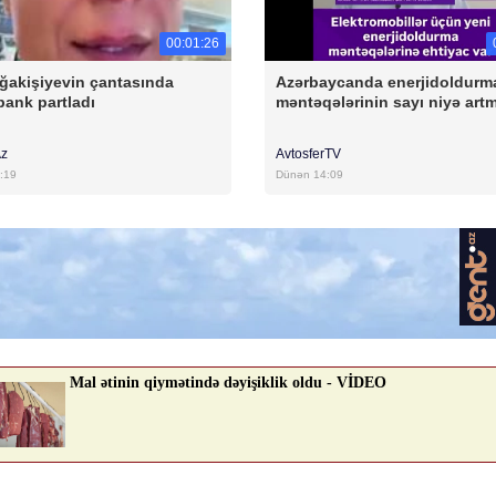
00:01:26
ğakişiyevin çantasında
Azərbaycanda enerjidoldurm
ank partladı
məntəqələrinin sayı niyə artm
Az
AvtosferTV
:19
Dünən 14:09