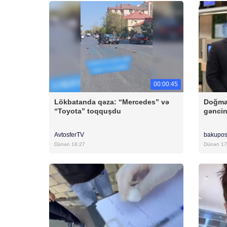
00:00:45
Lökbatanda qəza: “Mercedes” və
Doğma
“Toyota” toqquşdu
gəncin
AvtosferTV
bakupos
Dünən 18:27
Dünən 17