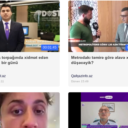
00:01:45
 torpağında xidmət edən
Metrodakı təmirə görə əlavə 
 bir günü
düşəcəyik?
t.az
Qafqazinfo.az
:11
Dünən 15:49