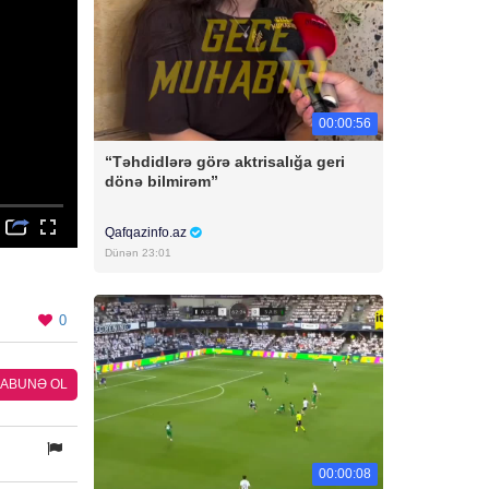
00:00:56
“Təhdidlərə görə aktrisalığa geri
dönə bilmirəm”
Qafqazinfo.az
Dünən 23:01
0
ABUNƏ OL
00:00:08