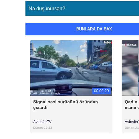
Nə düşünürsən?
BUNLARA DA BAX
00:00:29
Siqnal səsi sürücünü özündən
Qadın 
çıxardı
mane 
AvtosferTV
Avtosfe
Dünən 22:43
Dünən 21