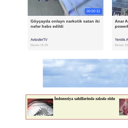
00:00:32
Göyçayda onlayn narkotik satan iki
Anar A
nəfər həbs edildi
powerb
AvtosferTV
Yenilik.
Dünən 15:26
Dünən 15