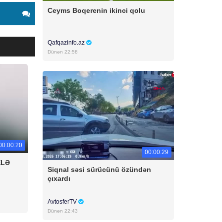
Ceyms Boqerenin ikinci qolu
Qafqazinfo.az
Dünən 22:58
00:00:20
00:00:29
ELƏ
Siqnal səsi sürücünü özündən
çıxardı
AvtosferTV
Dünən 22:43