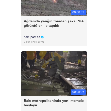
00:00:33
Ağdamda yanğın törədən şəxs PUA
görüntüləri ilə tapıldı
bakupost.az
2 gün öncə 10:01
00:08:06
Bakı metropolitenində yeni mərhələ
başlayır