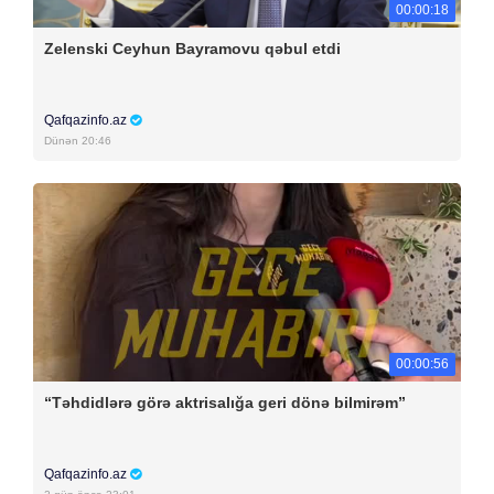
00:00:18
Zelenski Ceyhun Bayramovu qəbul etdi
Qafqazinfo.az
Dünən 20:46
00:00:56
“Təhdidlərə görə aktrisalığa geri dönə bilmirəm”
Qafqazinfo.az