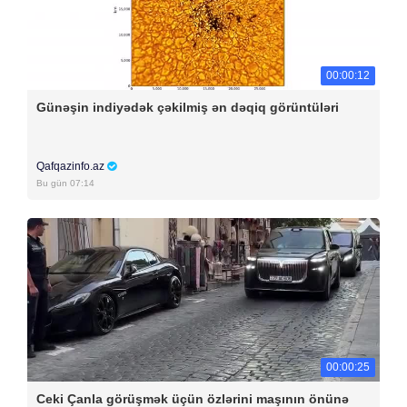
00:00:12
Günəşin indiyədək çəkilmiş ən dəqiq görüntüləri
Qafqazinfo.az
Bu gün 07:14
00:00:25
Ceki Çanla görüşmək üçün özlərini maşının önünə