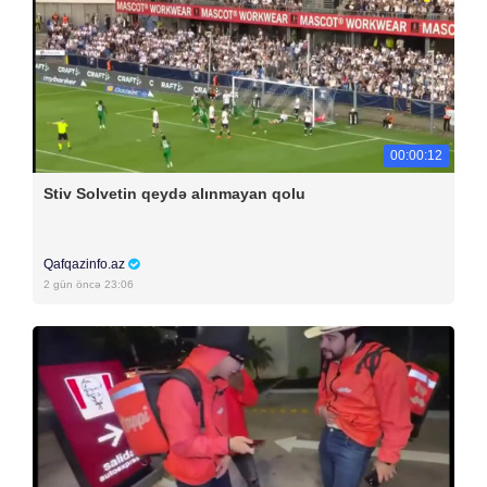
00:00:12
Stiv Solvetin qeydə alınmayan qolu
Qafqazinfo.az
2 gün öncə 23:06