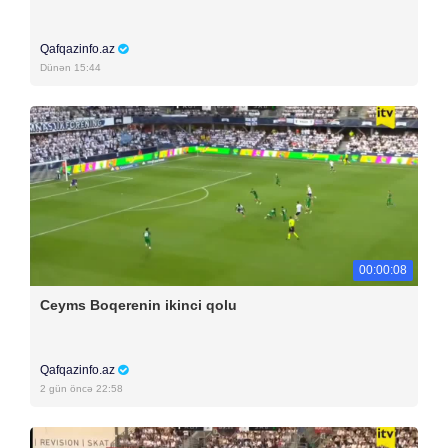
Qafqazinfo.az
Dünən 15:44
00:00:08
Ceyms Boqerenin ikinci qolu
Qafqazinfo.az
2 gün öncə 22:58