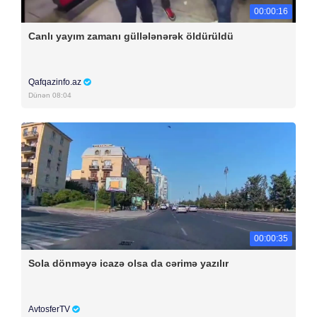
00:00:16
Canlı yayım zamanı güllələnərək öldürüldü
Qafqazinfo.az
Dünən 08:04
00:00:35
Sola dönməyə icazə olsa da cərimə yazılır
AvtosferTV