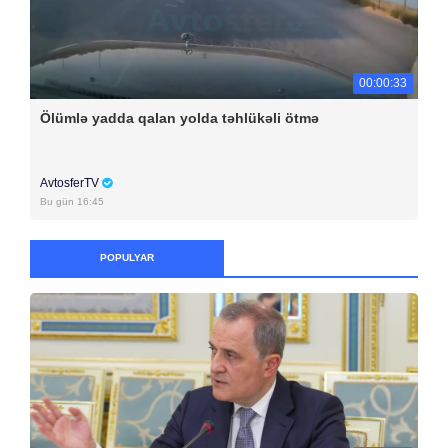
00:00:33
Ölümlə yadda qalan yolda təhlükəli ötmə
AvtosferTV
Bu gün 16:45
POPULYAR