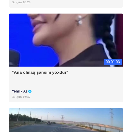
Bu gün 18:26
00:01:03
"Ana olmaq şansım yoxdur"
Yenilik.Az
Bu gün 16:47