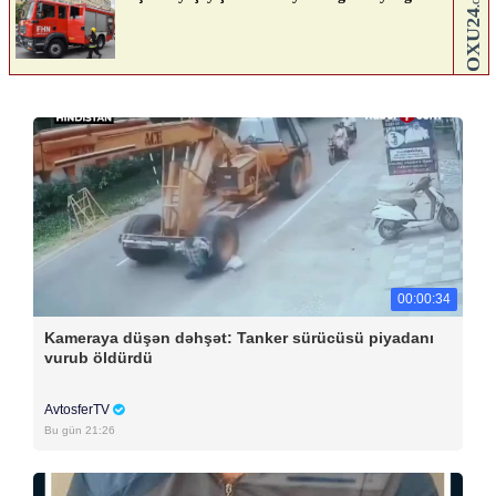
00:00:34
Kameraya düşən dəhşət: Tanker sürücüsü piyadanı
vurub öldürdü
AvtosferTV
Bu gün 21:26