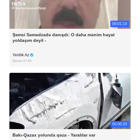
00:01:10
Şəmsi Səmədzadə danışdı: O daha mənim həyat
yoldaşım deyil -
Yenilik.Az
Dünən 07:56
00:00:25
Bakı-Qazax yolunda qəza - Yaralılar var