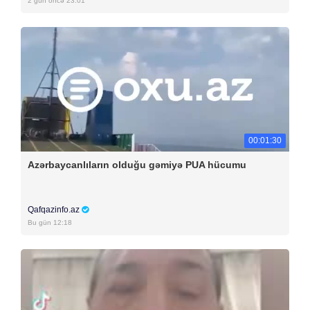
2 gün öncə 23:01
00:01:30
Azərbaycanlıların olduğu gəmiyə PUA hücumu
Qafqazinfo.az
Bu gün 12:18