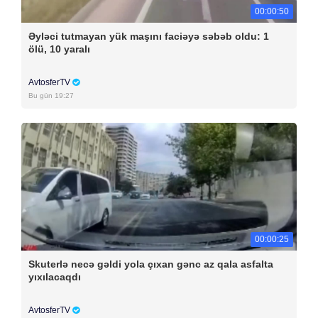
00:00:50
Əyləci tutmayan yük maşını faciəyə səbəb oldu: 1
ölü, 10 yaralı
AvtosferTV
Bu gün 19:27
00:00:25
Skuterlə necə gəldi yola çıxan gənc az qala asfalta
yıxılacaqdı
AvtosferTV