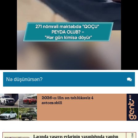
271 nömrəli məktəbdə "qoçu"
peyda olub? - "Hər gün kimisə
döyür"
15.05.2026
0
YENILIK.AZ
ABUNƏ OL
Nə düşünürsən?