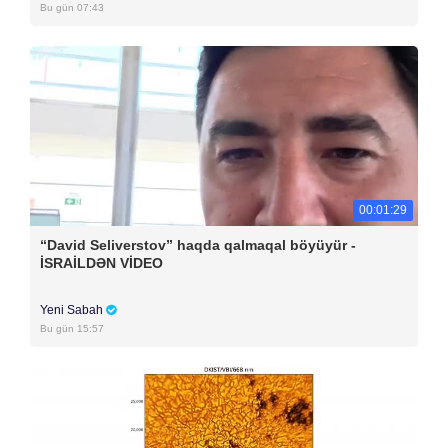
Bu gün 07:43
00:01:29
“David Seliverstov” haqda qalmaqal böyüyür -
İSRAİLDƏN VİDEO
Yeni Sabah
Bu gün 15:57