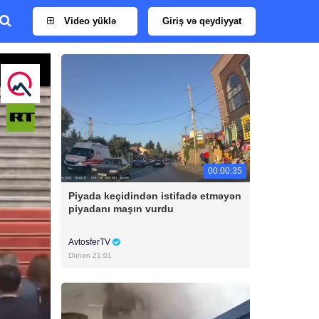
Video yüklə
Giriş və qeydiyyat
00:00:35
Piyada keçidindən istifadə etməyən
piyadanı maşın vurdu
AvtosferTV
Dünən 21:01