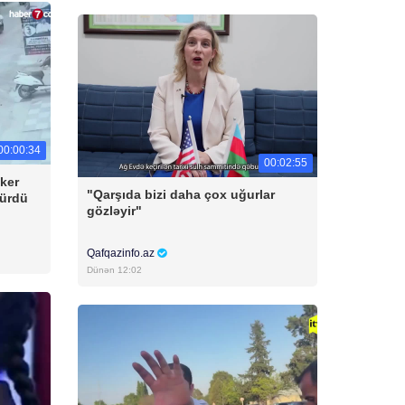
00:00:34
00:02:55
ker
"Qarşıda bizi daha çox uğurlar
dürdü
gözləyir"
Qafqazinfo.az
Dünən 12:02