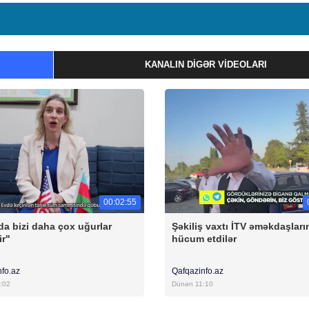
KANALIN DIGƏR VIDEOLARI
00:02:55
da bizi daha çox uğurlar
Şəkiliş vaxtı İTV əməkdaşları
ir"
hücum etdilər
nfo.az
Qafqazinfo.az
:02
Dünən 11:10