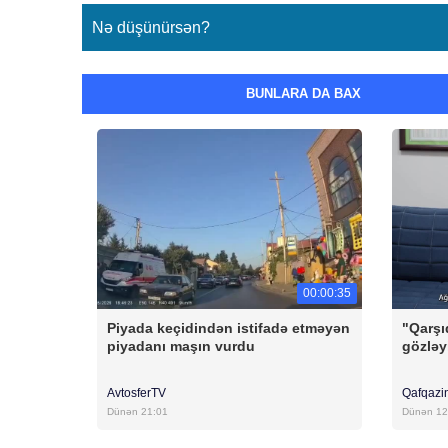
Nə düşünürsən?
BUNLARA DA BAX
00:00:35
Piyada keçidindən istifadə etməyən
"Qarşı
piyadanı maşın vurdu
gözləy
AvtosferTV
Qafqazi
Dünən 21:01
Dünən 12