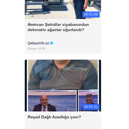
00:01:08
Əmircan Şəhidlər xiyabanından
dekorativ ağaclar oğurlanıb?
Qafqazinfo.az
Dünən 14:59
00:01:51
Rəşad Dağlı Azadlığa çıxır?