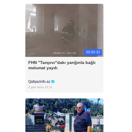
00:00:32
FHN "Tarqovı"dakı yanğınla bağlı
məlumat yaydı
Qafqazinfo.az
2 gün öncə 12:11