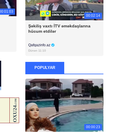
00:01:03
00:02:14
Şəkiliş vaxtı İTV əməkdaşlarına
hücum etdilər
Qafqazinfo.az
Dünən 11:10
POPULYAR
00:00:23