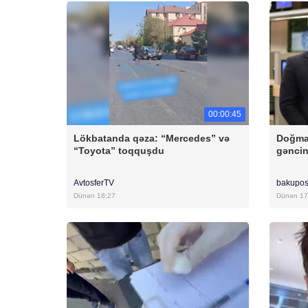
00:00:45
Lökbatanda qəza: “Mercedes” və
Doğma
“Toyota” toqquşdu
gəncin
AvtosferTV
bakupos
Dünən 18:27
Dünən 17