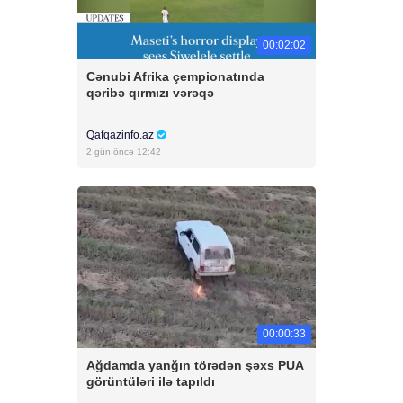
00:02:02
Cənubi Afrika çempionatında
qəribə qırmızı vərəqə
Qafqazinfo.az
2 gün öncə 12:42
00:00:33
Ağdamda yanğın törədən şəxs PUA
görüntüləri ilə tapıldı