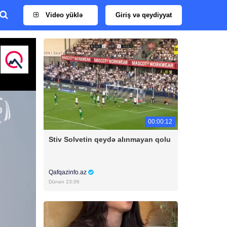
Video yüklə
Giriş və qeydiyyat
00:00:12
Stiv Solvetin qeydə alınmayan qolu
Qafqazinfo.az
Dünən 23:06