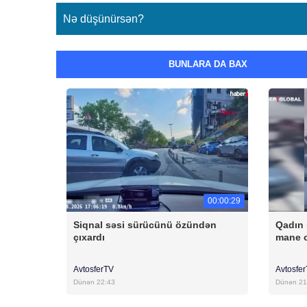
Nə düşünürsən?
BUNLARA DA BAX
00:00:29
Siqnal səsi sürücünü özündən
Qadın 
çıxardı
mane 
AvtosferTV
Avtosfe
Dünən 22:43
Dünən 21