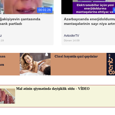
00:01:26
ğakişiyevin çantasında
Azərbaycanda enerjidoldurm
ank partladı
məntəqələrinin sayı niyə artm
Az
AvtosferTV
:19
Dünən 14:09