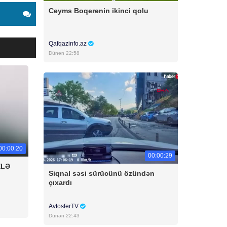
Ceyms Boqerenin ikinci qolu
Qafqazinfo.az
Dünən 22:58
00:00:20
00:00:29
ELƏ
Siqnal səsi sürücünü özündən
çıxardı
AvtosferTV
Dünən 22:43