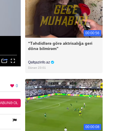
00:00:56
“Təhdidlərə görə aktrisalığa geri
dönə bilmirəm”
Qafqazinfo.az
Dünən 23:01
0
ABUNƏ OL
00:00:08