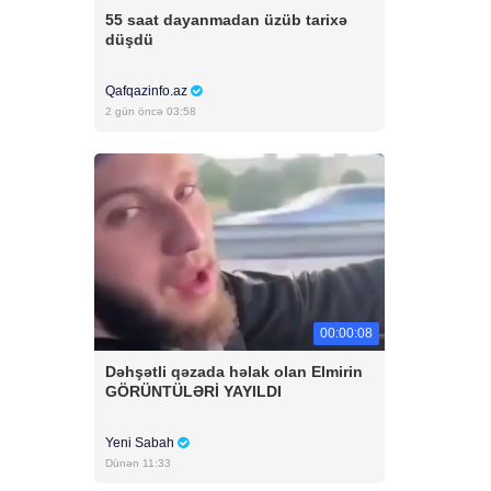
55 saat dayanmadan üzüb tarixə
düşdü
Qafqazinfo.az
2 gün öncə 03:58
00:00:08
Dəhşətli qəzada həlak olan Elmirin
GÖRÜNTÜLƏRİ YAYILDI
Yeni Sabah
Dünən 11:33