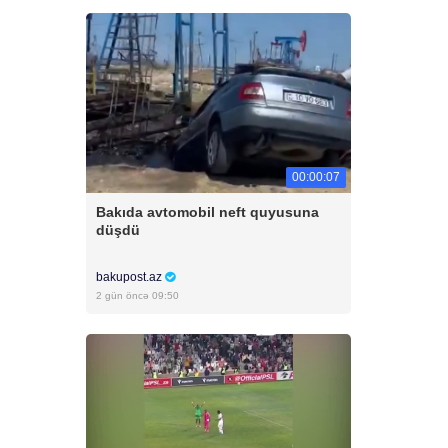
00:00:07
Bakıda avtomobil neft quyusuna
düşdü
bakupost.az
2 gün öncə 09:50