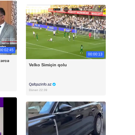
00:02:45
00:00:13
xərcə
Velko Simiçin qolu
Qafqazinfo.az
Dünən 22:39