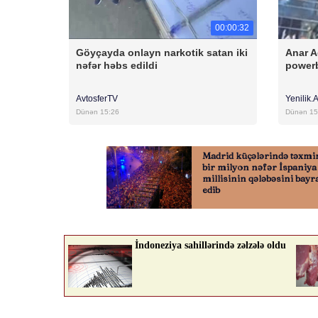
00:00:32
Göyçayda onlayn narkotik satan iki
Anar A
nəfər həbs edildi
powerb
AvtosferTV
Yenilik.
Dünən 15:26
Dünən 15