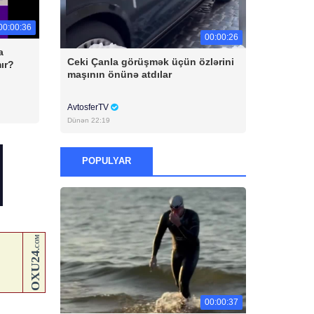
00:00:36
00:00:26
a
Ceki Çanla görüşmək üçün özlərini
ır?
maşının önünə atdılar
AvtosferTV
Dünən 22:19
POPULYAR
00:00:37