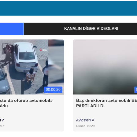
KANALIN DIGƏR VIDEOLARI
00:00:20
stulda oturub avtomobilə
Baş direktorun avtomobili B
oldu
PARTLADILDI
rTV
AvtosferTV
:16
Dünən 19:29