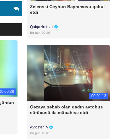
Zelenski Ceyhun Bayramovu qəbul
etdi
Qafqazinfo.az
Bu gün 20:46
00:00:38
00:01:13
üşürdən
Qəzaya səbəb olan qadın avtobus
sürücüsü ilə mübahisə etdi
AvtosferTV
Bu gün 19:01