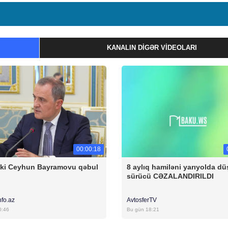
KANALIN DIGƏR VIDEOLARI
00:00:18
ski Ceyhun Bayramovu qəbul
8 aylıq hamiləni yarıyolda d
sürücü CƏZALANDIRILDI
nfo.az
AvtosferTV
0:46
Bu gün 18:21