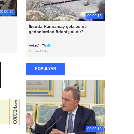
00:00:15
00:00:18
İlisuda Ramramay şəlaləsinə
gedənlərdən ödəniş alınır?
AvtosferTV
Bu gün 18:04
POPULYAR
00:00:18