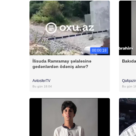
00:00:18
İlisuda Ramramay şəlaləsinə
Bakıda
gedənlərdən ödəniş alınır?
AvtosferTV
Qafqazi
Bu gün 18:04
Bu gün 1