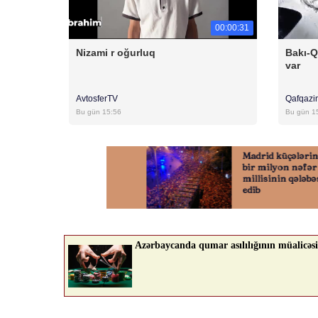
00:00:31
Nizami r oğurluq
Bakı-Q
var
AvtosferTV
Qafqazi
Bu gün 15:56
Bu gün 1