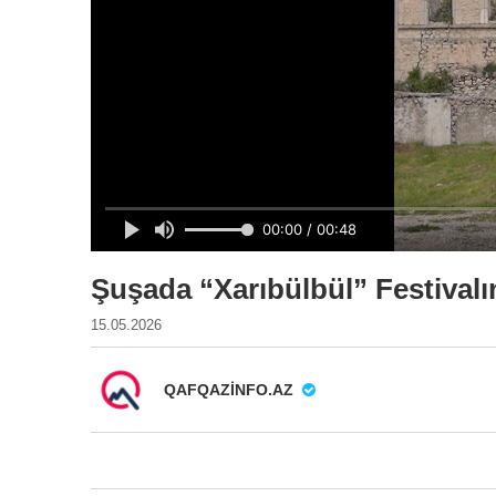
Şuşada “Xarıbülbül” Festival
15.05.2026
QAFQAZINFO.AZ