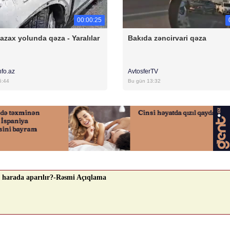
00:00:25
azax yolunda qəza - Yaralılar
Bakıda zəncirvari qəza
nfo.az
AvtosferTV
5:44
Bu gün 13:32