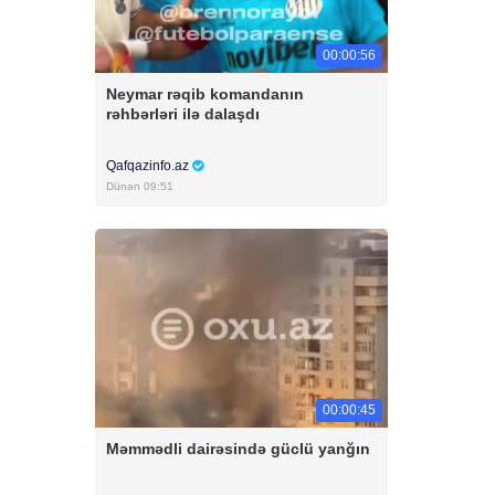
00:00:56
Neymar rəqib komandanın
rəhbərləri ilə dalaşdı
Qafqazinfo.az
Dünən 09:51
00:00:45
Məmmədli dairəsində güclü yanğın