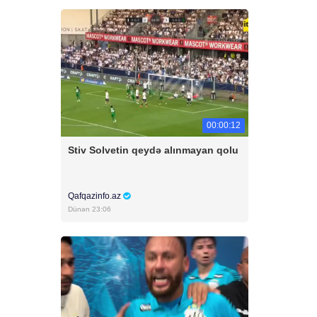
00:00:12
Stiv Solvetin qeydə alınmayan qolu
Qafqazinfo.az
Dünən 23:06