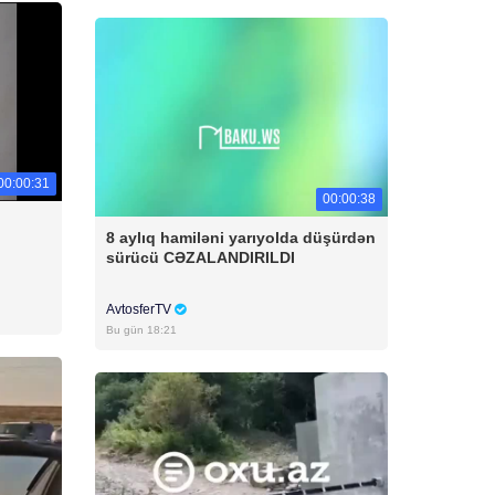
00:00:31
00:00:38
8 aylıq hamiləni yarıyolda düşürdən
sürücü CƏZALANDIRILDI
AvtosferTV
Bu gün 18:21