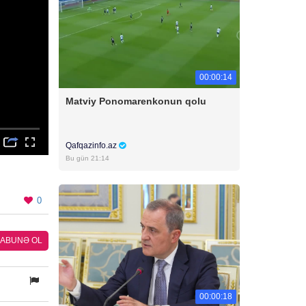
00:00:14
Matviy Ponomarenkonun qolu
Qafqazinfo.az
Bu gün 21:14
0
ABUNƏ OL
00:00:18