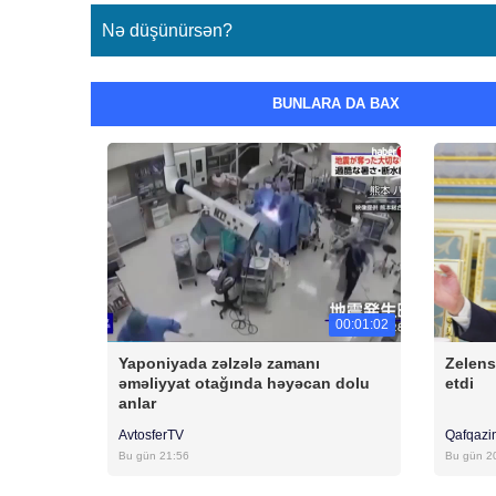
Nə düşünürsən?
BUNLARA DA BAX
00:01:02
Yaponiyada zəlzələ zamanı
Zelen
əməliyyat otağında həyəcan dolu
etdi
anlar
AvtosferTV
Qafqazi
Bu gün 21:56
Bu gün 2