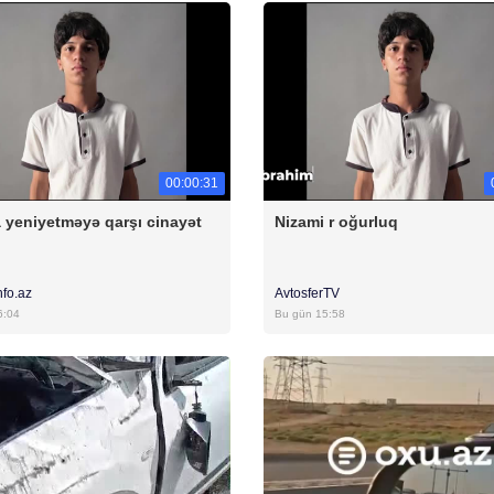
00:00:31
 yeniyetməyə qarşı cinayət
Nizami r oğurluq
nfo.az
AvtosferTV
6:04
Bu gün 15:58