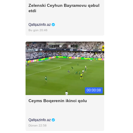
Zelenski Ceyhun Bayramovu qəbul
etdi
Qafqazinfo.az
Bu gün 20:46
00:00:08
Ceyms Boqerenin ikinci qolu
Qafqazinfo.az
Dünən 22:58