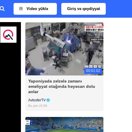
Video yüklə
Giriş və qeydiyyat
00:01:02
Yaponiyada zəlzələ zamanı
əməliyyat otağında həyəcan dolu
anlar
AvtosferTV
Bu gün 21:56