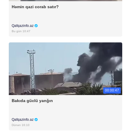
Həmin qazi corab satır?
Qafqazinfo.az
Bu gün 10:47
00:00:47
Bakıda güclü yanğın
Qafqazinfo.az
Dünən 16:10