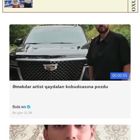
00:00:55
Əməkdar artist qaydaları kobudcasına pozdu
Buta.ws
Bu gün 11:39