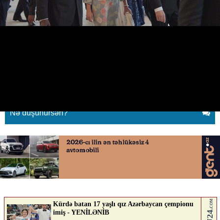
Prezidentin adından rəsmilərə
ziyafət verildi
19.05.2026
0
QAFQAZINFO.AZ
ABUNƏ OL
Nə düşünürsən?