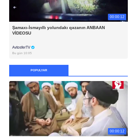
00:00:12
Şamaxı-İsmayıllı yolundakı qəzanın ANBAAN
VİDEOSU
AvtosferTV
Bu gün 10:05
POPULYAR
00:00:12