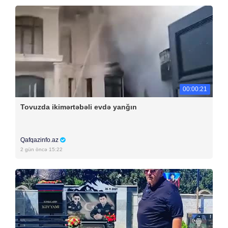
00:00:21
Tovuzda ikimərtəbəli evdə yanğın
Qafqazinfo.az
2 gün öncə 15:22