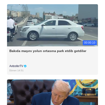
00:00:10
Bakıda maşını yolun ortasına park etdib getdilər
AvtosferTV
Dünən 14:51