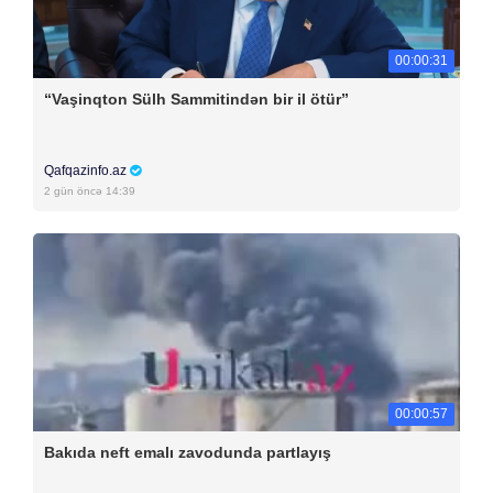
00:00:31
“Vaşinqton Sülh Sammitindən bir il ötür”
Qafqazinfo.az
2 gün öncə 14:39
00:00:57
Bakıda neft emalı zavodunda partlayış