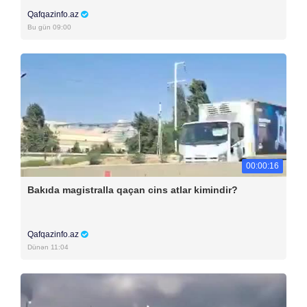
Qafqazinfo.az
Bu gün 09:00
00:00:16
Bakıda magistralla qaçan cins atlar kimindir?
Qafqazinfo.az
Dünən 11:04