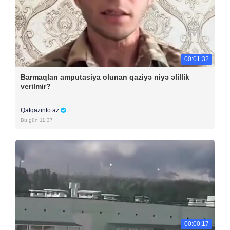
00:01:32
Barmaqları amputasiya olunan qaziyə niyə əlillik
verilmir?
Qafqazinfo.az
Bu gün 11:37
00:00:17