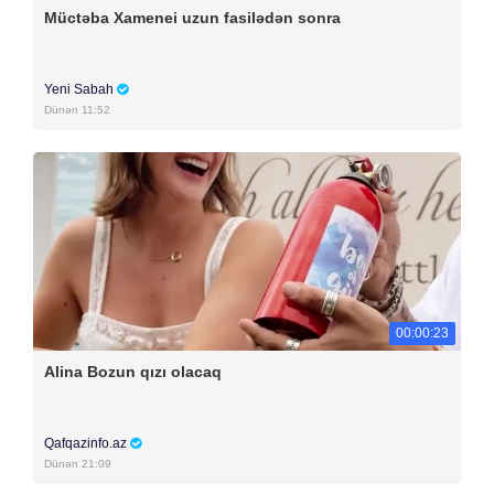
Müctəba Xamenei uzun fasilədən sonra
Yeni Sabah
Dünən 11:52
00:00:23
Alina Bozun qızı olacaq
Qafqazinfo.az
Dünən 21:09