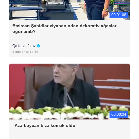
00:01:08
Əmircan Şəhidlər xiyabanından dekorativ ağaclar
oğurlanıb?
Qafqazinfo.az
2 gün öncə 14:59
00:00:34
"Azərbaycan bizə kömək oldu"