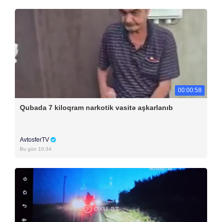
00:00:58
Qubada 7 kiloqram narkotik vasitə aşkarlanıb
AvtosferTV
Bu gün 10:34