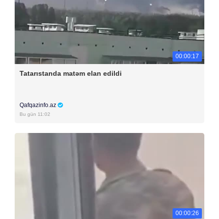
00:00:17
Tatarıstanda matəm elan edildi
Qafqazinfo.az
Bu gün 11:02
00:00:26