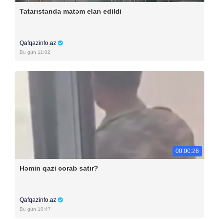
Tatarıstanda matəm elan edildi
Qafqazinfo.az
Bu gün 11:02
00:00:26
Həmin qazi corab satır?
Qafqazinfo.az
Bu gün 10:47