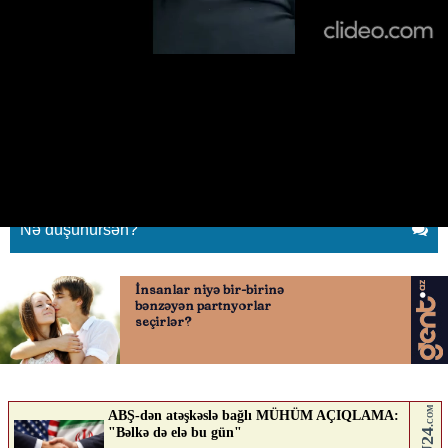
“Eurovision” qalmaqalı: Nigar
Fərhad hamıya cavab verdi
18.05.2026
0
YENILIK.AZ
ABUNƏ OL
Nə düşünürsən?