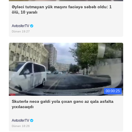
Əyləci tutmayan yük maşını faciəyə səbəb oldu: 1
ölü, 10 yaralı
AvtosferTV
Dünən 19:27
00:00:25
Skuterlə necə gəldi yola çıxan gənc az qala asfalta
yıxılacaqdı
AvtosferTV
Dünən 18:26