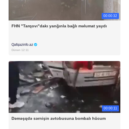
00:00:32
FHN "Tarqovı"dakı yanğınla bağlı məlumat yaydı
Qafqazinfo.az
Dünən 12:11
00:00:11
Dəməşqdə sərnişin avtobusuna bombalı hücum