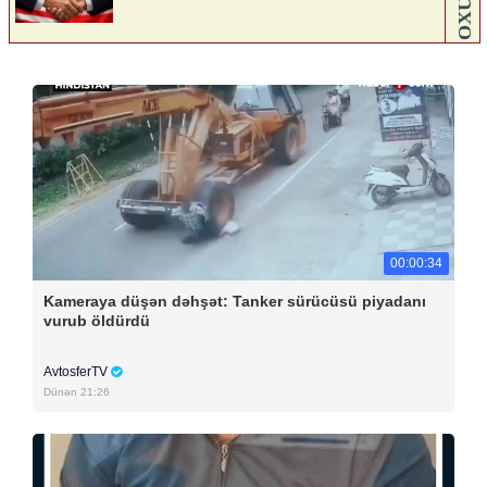
00:00:34
Kameraya düşən dəhşət: Tanker sürücüsü piyadanı
vurub öldürdü
AvtosferTV
Dünən 21:26