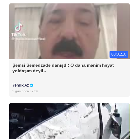
00:01:10
Şəmsi Səmədzadə danışdı: O daha mənim həyat
yoldaşım deyil -
Yenilik.Az
2 gün öncə 07:56