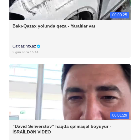
00:00:25
Bakı-Qazax yolunda qəza - Yaralılar var
Qafqazinfo.az
2 gün öncə 15:44
00:01:29
“David Seliverstov” haqda qalmaqal böyüyür -
İSRAİLDƏN VİDEO