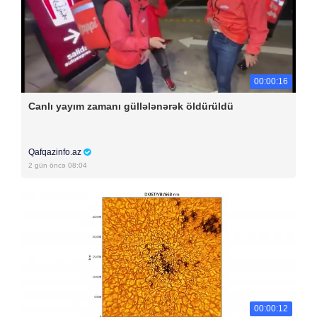
00:00:16
Canlı yayım zamanı güllələnərək öldürüldü
Qafqazinfo.az
2 gün öncə 08:04
00:00:12