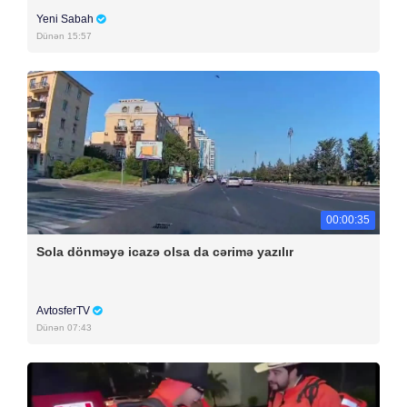
Yeni Sabah
Dünən 15:57
00:00:35
Sola dönməyə icazə olsa da cərimə yazılır
AvtosferTV
Dünən 07:43