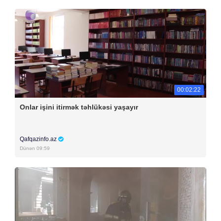
00:02:22
Onlar işini itirmək təhlükəsi yaşayır
Qafqazinfo.az
Dünən 09:59