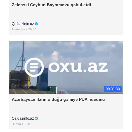
Zelenski Ceyhun Bayramovu qəbul etdi
Qafqazinfo.az
2 gün öncə 20:46
00:01:30
Azərbaycanlıların olduğu gəmiyə PUA hücumu
Qafqazinfo.az
Dünən 12:18