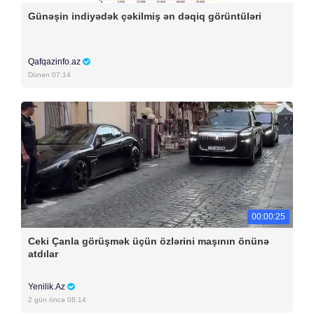
Günəşin indiyədək çəkilmiş ən dəqiq görüntüləri
Qafqazinfo.az
Dünən 07:14
00:00:25
Ceki Çanla görüşmək üçün özlərini maşının önünə
atdılar
Yenilik.Az
2 gün öncə 08:14