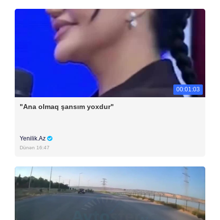
00:01:03
"Ana olmaq şansım yoxdur"
Yenilik.Az
Dünən 16:47