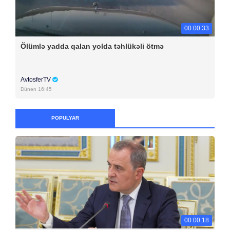
00:00:33
Ölümlə yadda qalan yolda təhlükəli ötmə
AvtosferTV
Dünən 16:45
POPULYAR
00:00:18