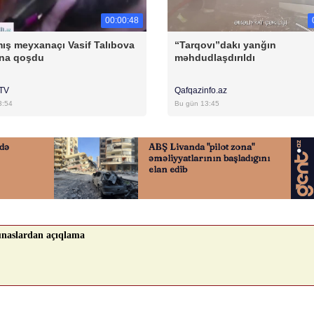
00:00:48
ış meyxanaçı Vasif Talıbova
“Tarqovı”dakı yanğın
na qoşdu
məhdudlaşdırıldı
rTV
Qafqazinfo.az
3:54
Bu gün 13:45