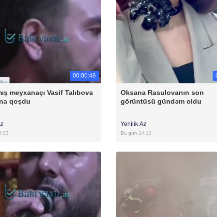
00:00:48
ış meyxanaçı Vasif Talıbova
Oksana Rasulovanın son
na qoşdu
görüntüsü gündəm oldu
Az
Yenilik.Az
4:33
Bu gün 14:13