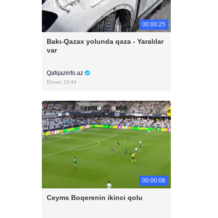
00:00:25
Bakı-Qazax yolunda qəza - Yaralılar
var
Qafqazinfo.az
Dünən 15:44
00:00:08
Ceyms Boqerenin ikinci qolu