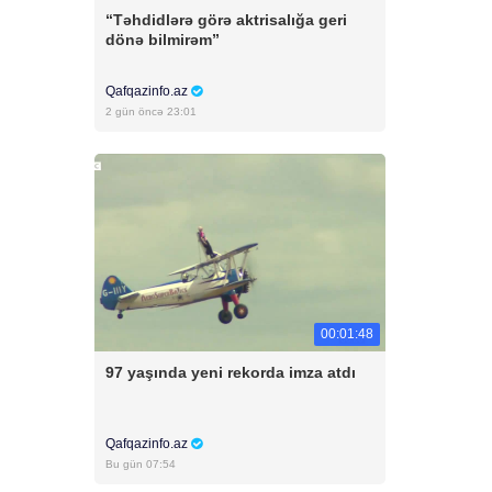
“Təhdidlərə görə aktrisalığa geri
dönə bilmirəm”
Qafqazinfo.az
2 gün öncə 23:01
00:01:48
97 yaşında yeni rekorda imza atdı
Qafqazinfo.az
Bu gün 07:54