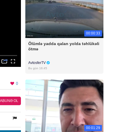
00:00:33
Ölümlə yadda qalan yolda təhlükəli
ötmə
AvtosferTV
Bu gün 16:45
0
ABUNƏ OL
00:01:29