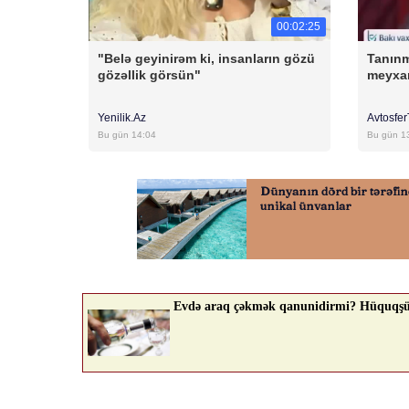
00:02:25
"Belə geyinirəm ki, insanların gözü
Tanınm
gözəllik görsün"
meyxa
Yenilik.Az
Avtosfe
Bu gün 14:04
Bu gün 1