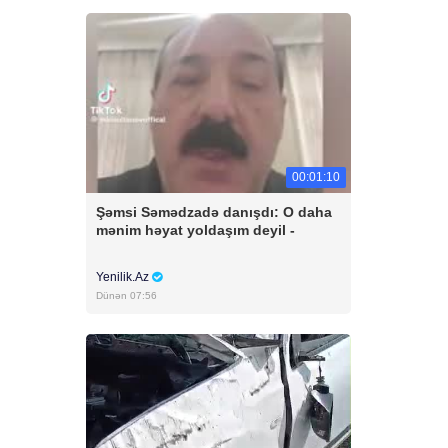
00:01:10
Şəmsi Səmədzadə danışdı: O daha
mənim həyat yoldaşım deyil -
Yenilik.Az
Dünən 07:56