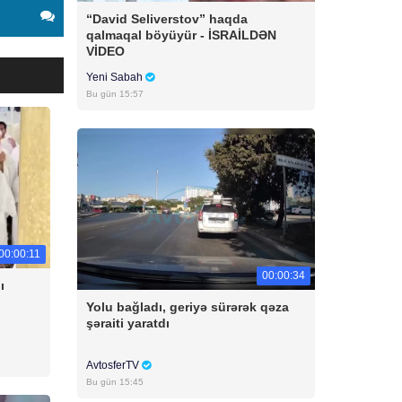
“David Seliverstov” haqda
qalmaqal böyüyür - İSRAİLDƏN
VİDEO
Yeni Sabah
Bu gün 15:57
00:00:11
00:00:34
ı
Yolu bağladı, geriyə sürərək qəza
şəraiti yaratdı
AvtosferTV
Bu gün 15:45