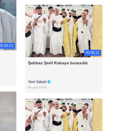
00:00:21
00:00:11
Şahbaz Şərif Kəbəyə buraxıldı
Yeni Sabah
Bu gün 14:43