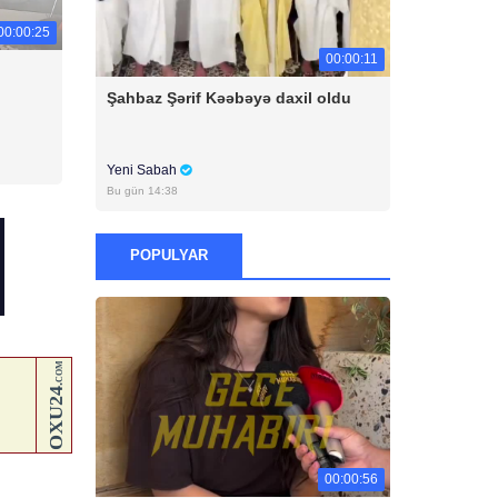
00:00:25
00:00:11
Şahbaz Şərif Kəəbəyə daxil oldu
Yeni Sabah
Bu gün 14:38
POPULYAR
00:00:56