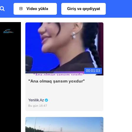
Video yüklə
Giriş və qeydiyyat
00:01:03
"Ana olmaq şansım yoxdur"
Yenilik.Az
Bu gün 16:47