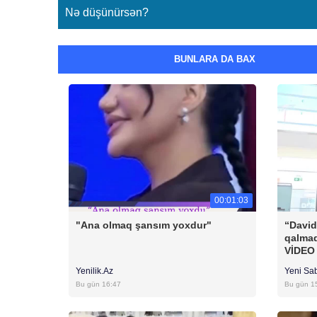
Nə düşünürsən?
BUNLARA DA BAX
00:01:03
"Ana olmaq şansım yoxdur"
“David
qalmaq
VİDEO
Yenilik.Az
Yeni Sa
Bu gün 16:47
Bu gün 1