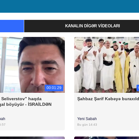
KANALIN DIGƏR VIDEOLARI
00:01:29
 Seliverstov” haqda
Şahbaz Şərif Kəbəyə buraxıld
al böyüyür - İSRAİLDƏN
bah
Yeni Sabah
5:57
Bu gün 14:43