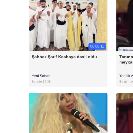
00:00:11
Şahbaz Şərif Kəəbəyə daxil oldu
Tanınm
meyxa
Yeni Sabah
Yenilik.
Bu gün 14:38
Bu gün 1