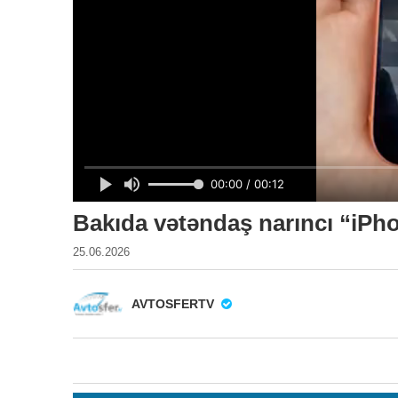
Bakıda vətəndaş narıncı “iPhon
25.06.2026
AVTOSFERTV