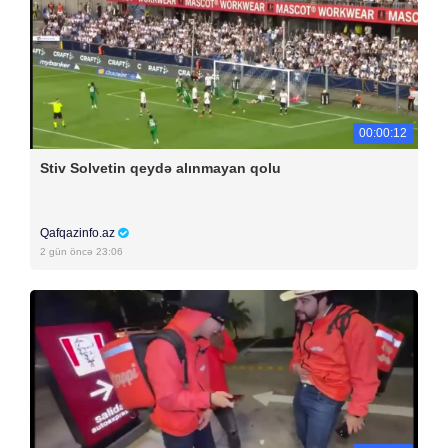
00:00:12
Stiv Solvetin qeydə alınmayan qolu
Qafqazinfo.az
2 gün öncə 23:06