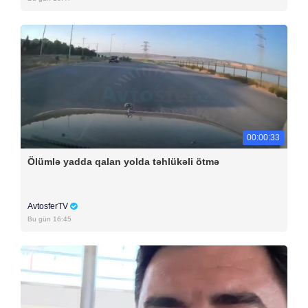
00:00:33
Ölümlə yadda qalan yolda təhlükəli ötmə
AvtosferTV
Bu gün 16:45