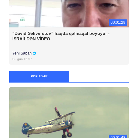
00:01:29
“David Seliverstov” haqda qalmaqal böyüyür -
İSRAİLDƏN VİDEO
Yeni Sabah
Bu gün 15:57
POPULYAR
00:01:48