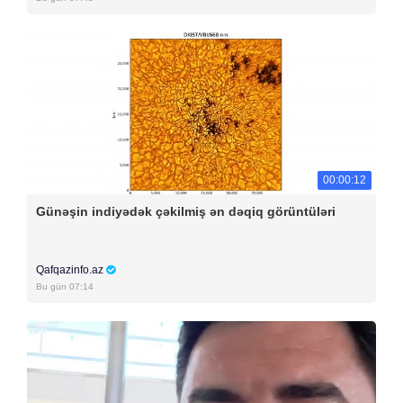
00:00:12
Günəşin indiyədək çəkilmiş ən dəqiq görüntüləri
Qafqazinfo.az
Bu gün 07:14