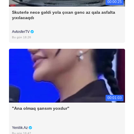
00:00:25
Skuterlə necə gəldi yola çıxan gənc az qala asfalta
yıxılacaqdı
AvtosferTV
Bu gün 18:26
00:01:03
"Ana olmaq şansım yoxdur"
Yenilik.Az
Bu gün 16:47