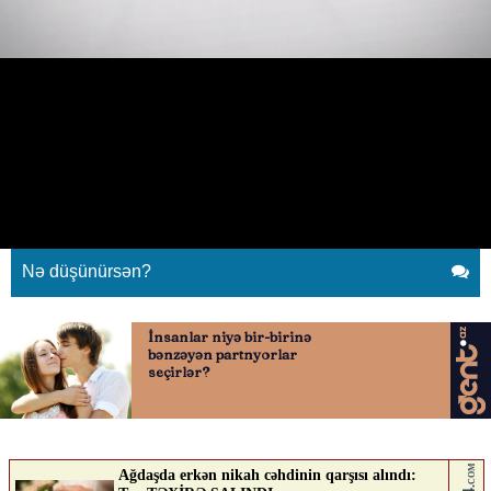
Yolun ortasında qərar verə
bilməyən sürücü dayanıb maneə
yaratdı
25.06.2026
0
AVTOSFERTV
ABUNƏ OL
Nə düşünürsən?