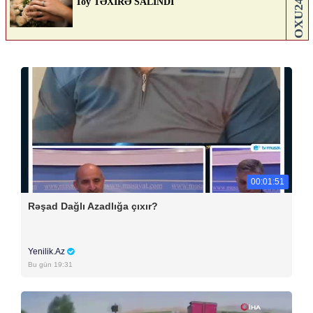
00:01:51
Rəşad Dağlı Azadlığa çıxır?
Yenilik.Az
Bu gün 19:31