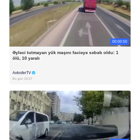
00:00:50
Əyləci tutmayan yük maşını faciəyə səbəb oldu: 1
ölü, 10 yaralı
AvtosferTV
Bu gün 19:27