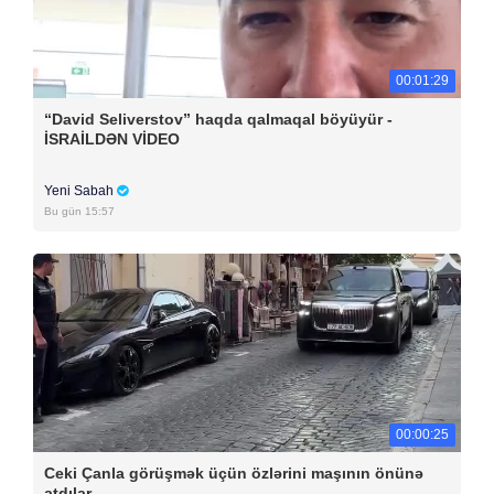
00:01:29
“David Seliverstov” haqda qalmaqal böyüyür -
İSRAİLDƏN VİDEO
Yeni Sabah
Bu gün 15:57
00:00:25
Ceki Çanla görüşmək üçün özlərini maşının önünə
atdılar