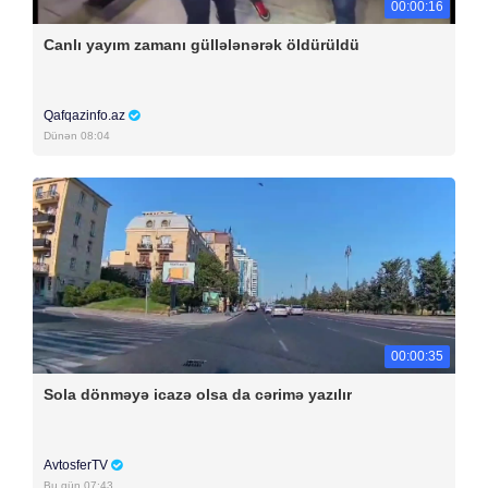
00:00:16
Canlı yayım zamanı güllələnərək öldürüldü
Qafqazinfo.az
Dünən 08:04
00:00:35
Sola dönməyə icazə olsa da cərimə yazılır
AvtosferTV
Bu gün 07:43