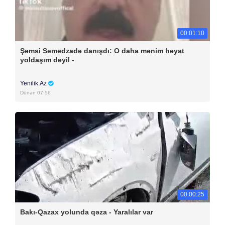
00:01:10
Şəmsi Səmədzadə danışdı: O daha mənim həyat
yoldaşım deyil -
Yenilik.Az
Dünən 07:56
00:00:25
Bakı-Qazax yolunda qəza - Yaralılar var