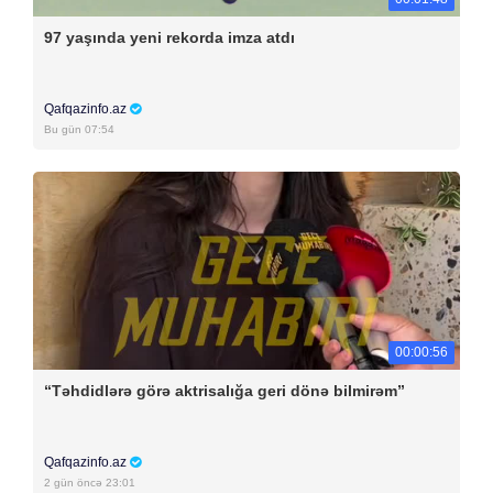
97 yaşında yeni rekorda imza atdı
Qafqazinfo.az
Bu gün 07:54
00:00:56
“Təhdidlərə görə aktrisalığa geri dönə bilmirəm”
Qafqazinfo.az
2 gün öncə 23:01