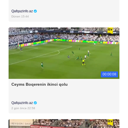
Qafqazinfo.az
Dünən 15:44
00:00:08
Ceyms Boqerenin ikinci qolu
Qafqazinfo.az
2 gün öncə 22:58