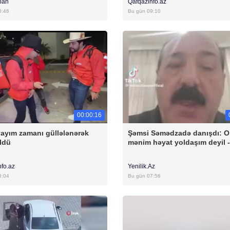
bah
Qafqazinfo.az
0:46
Bu gün 09:10
00:00:16
yayım zamanı güllələnərək
Şəmsi Səmədzadə danışdı: O
ldü
mənim həyat yoldaşım deyil -
nfo.az
Yenilik.Az
8:04
Bu gün 07:56