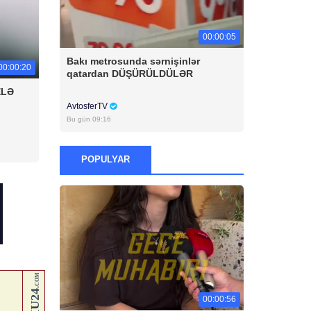
00:00:05
Bakı metrosunda sərnişinlər
00:00:20
qatardan DÜŞÜRÜLDÜLƏR
ELƏ
AvtosferTV
Bu gün 09:16
POPULYAR
00:00:56