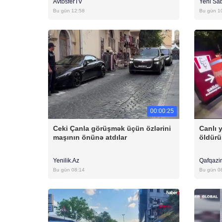
AvtosferTV
Yeni Sa
Bu gün 12:58
Bu gün 1
00:00:25
Ceki Çanla görüşmək üçün özlərini
Canlı 
maşının önünə atdılar
öldürü
Yenilik.Az
Qafqazi
Bu gün 08:14
Bu gün 0