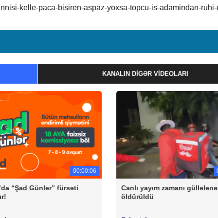
nnisi-kelle-paca-bisiren-aspaz-yoxsa-topcu-is-adamindan-ruhi-
KANALIN DIGƏR VIDEOLARI
00:00:06
”da “Şad Günlər” fürsəti
Canlı yayım zamanı güllələnə
r!
öldürüldü