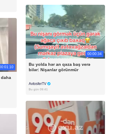
00:00:34
Bu yolda hər an qəza baş verə
00:01:10
bilər: Nişanlar görünmür
 daha
AvtosferTV
Bu gün 09:41