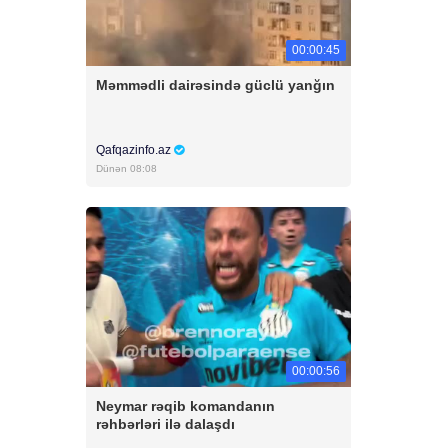
00:00:45
Məmmədli dairəsində güclü yanğın
Qafqazinfo.az
Dünən 08:08
00:00:56
Neymar rəqib komandanın
rəhbərləri ilə dalaşdı