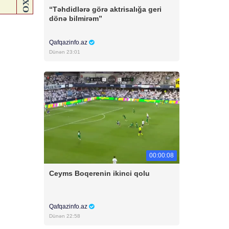
“Təhdidlərə görə aktrisalığa geri
dönə bilmirəm”
Qafqazinfo.az
Dünən 23:01
00:00:08
Ceyms Boqerenin ikinci qolu
Qafqazinfo.az
Dünən 22:58