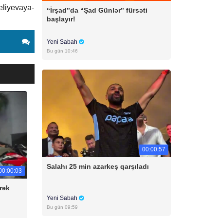
eliyevaya-
“İrşad”da “Şad Günlər” fürsəti
başlayır!
Yeni Sabah
Bu gün 10:46
00:00:57
Salahı 25 min azarkeş qarşıladı
00:00:03
rək
Yeni Sabah
Bu gün 09:59