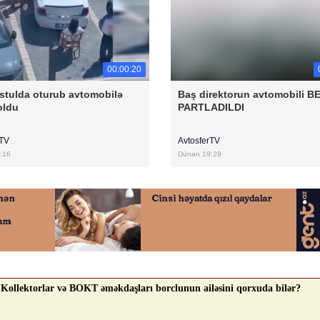
00:00:20
stulda oturub avtomobilə
Baş direktorun avtomobili B
oldu
PARTLADILDI
rTV
AvtosferTV
:16
Dünən 19:29