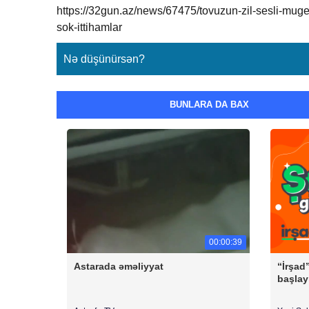
https://32gun.az/news/67475/tovuzun-zil-sesli-muge
sok-ittihamlar
Nə düşünürsən?
BUNLARA DA BAX
00:00:39
Astarada əməliyyat
“İrşad
başlayı