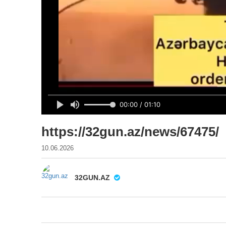
https://32gun.az/news/67475/
10.06.2026
32GUN.AZ