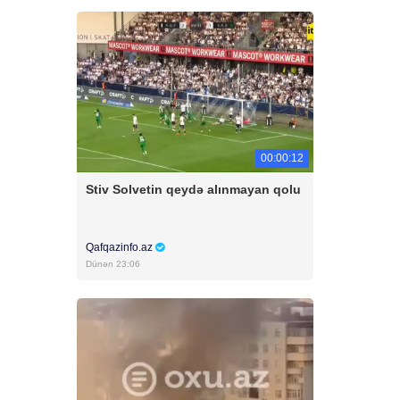
00:00:12
Stiv Solvetin qeydə alınmayan qolu
Qafqazinfo.az
Dünən 23:06