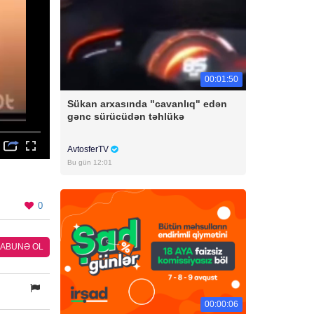
00:01:50
Sükan arxasında "cavanlıq" edən
gənc sürücüdən təhlükə
AvtosferTV
Bu gün 12:01
0
ABUNƏ OL
00:00:06