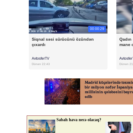
00:00:29
Siqnal səsi sürücünü özündən
Qadın 
çıxardı
mane 
AvtosferTV
Avtosfe
Dünən 22:43
Dünən 21