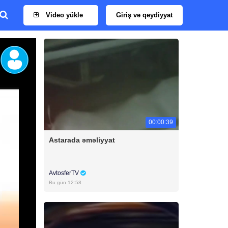
Video yüklə
Giriş və qeydiyyat
00:00:39
Astarada əməliyyat
AvtosferTV
Bu gün 12:58