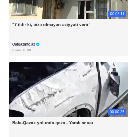
00:03:11
"7 ildir ki, bizə olmayan əziyyəti verir"
Qafqazinfo.az
Dünən 10:08
00:00:25
Bakı-Qazax yolunda qəza - Yaralılar var