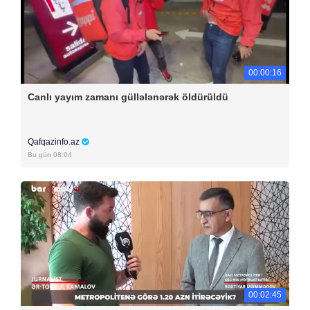
00:00:16
Canlı yayım zamanı güllələnərək öldürüldü
Qafqazinfo.az
Bu gün 08:04
00:02:45