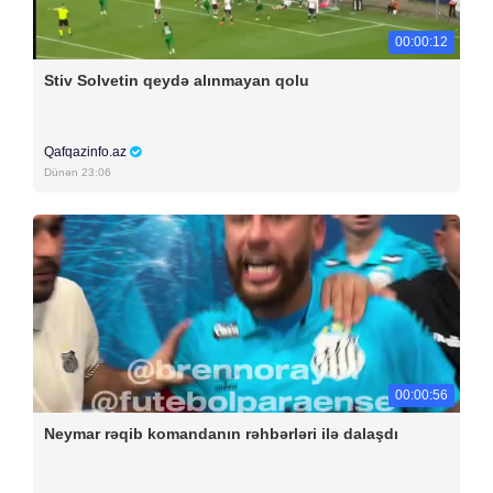
00:00:12
Stiv Solvetin qeydə alınmayan qolu
Qafqazinfo.az
Dünən 23:06
00:00:56
Neymar rəqib komandanın rəhbərləri ilə dalaşdı