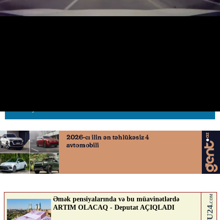
“Prius” sürücüsündən təhlükəli
manevr
10.06.2026
0
AVTOSFERTV
ABUNƏ OL
Nə düşünürsən?