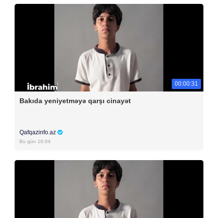
00:00:31
Bakıda yeniyetməyə qarşı cinayət
Qafqazinfo.az
Bu gün 16:04