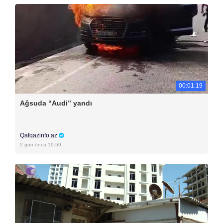
00:01:19
Ağsuda “Audi” yandı
Qafqazinfo.az
2 gün öncə 19:59