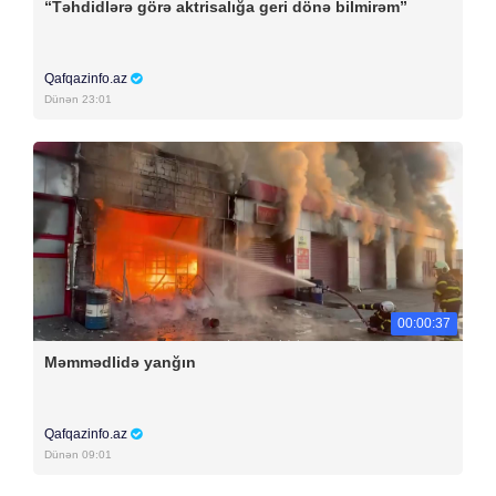
“Təhdidlərə görə aktrisalığa geri dönə bilmirəm”
Qafqazinfo.az
Dünən 23:01
00:00:37
Məmmədlidə yanğın
Qafqazinfo.az
Dünən 09:01