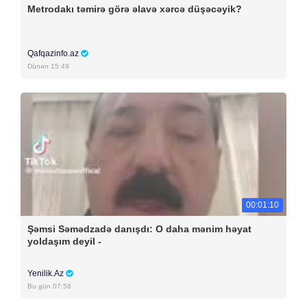
Metrodakı təmirə görə əlavə xərcə düşəcəyik?
Qafqazinfo.az
Dünən 15:49
00:01:10
Şəmsi Səmədzadə danışdı: O daha mənim həyat
yoldaşım deyil -
Yenilik.Az
Bu gün 07:56