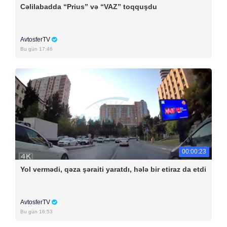
Cəlilabadda “Prius” və “VAZ” toqquşdu
AvtosferTV
Bu gün 17:46
00:00:23
Yol vermədi, qəza şəraiti yaratdı, hələ bir etiraz da etdi
AvtosferTV
Bu gün 16:53