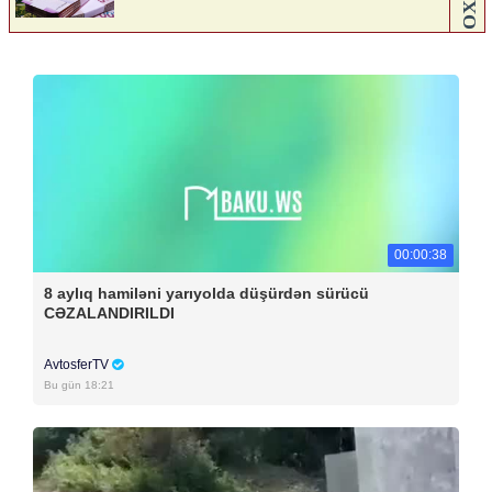
00:00:38
8 aylıq hamiləni yarıyolda düşürdən sürücü
CƏZALANDIRILDI
AvtosferTV
Bu gün 18:21