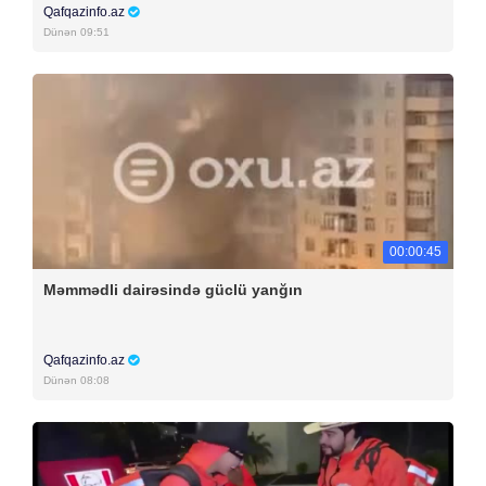
Qafqazinfo.az
Dünən 09:51
00:00:45
Məmmədli dairəsində güclü yanğın
Qafqazinfo.az
Dünən 08:08