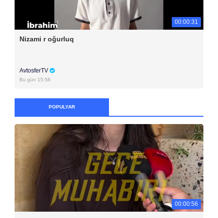
00:00:31
Nizami r oğurluq
AvtosferTV
Bu gün 15:58
POPULYAR
00:00:56