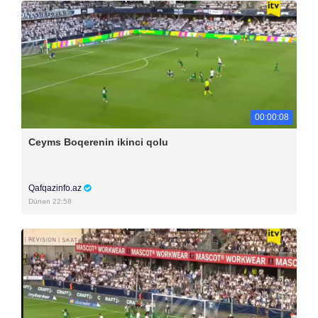
00:00:08
Ceyms Boqerenin ikinci qolu
Qafqazinfo.az
Dünən 22:58