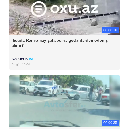
00:00:18
İlisuda Ramramay şəlaləsinə gedənlərdən ödəniş
alınır?
AvtosferTV
Bu gün 18:04
00:00:35