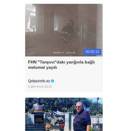
00:00:32
FHN "Tarqovı"dakı yanğınla bağlı
məlumat yaydı
Qafqazinfo.az
2 gün öncə 12:11