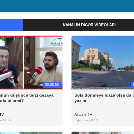
KANALIN DIGƏR VIDEOLARI
00:00:55
nün düşüncə tərzi qəzaya
Sola dönməyə icazə olsa da 
ola bilərmi?
yazılır
rTV
AvtosferTV
cə 09:26
2 gün öncə 07:43