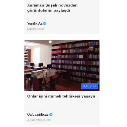
Xuraman Şuşalı hovuzdan
görüntülərini paylaşdı
Yenilik.Az
Dünən 08:36
00:02:22
Onlar işini itirmək təhlükəsi yaşayır
Qafqazinfo.az
2 gün öncə 09:59