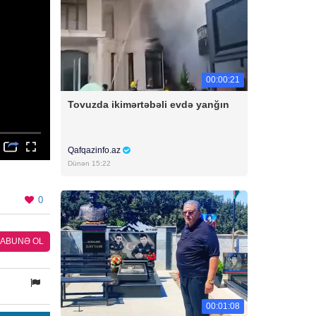
00:00:21
Tovuzda ikimərtəbəli evdə yanğın
Qafqazinfo.az
Dünən 15:22
0
ABUNƏ OL
00:01:08