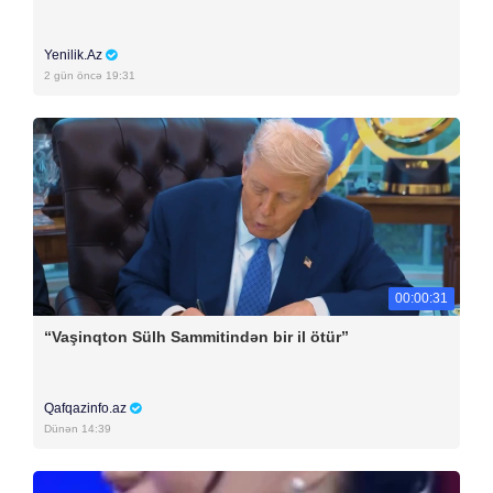
Yenilik.Az
2 gün öncə 19:31
00:00:31
“Vaşinqton Sülh Sammitindən bir il ötür”
Qafqazinfo.az
Dünən 14:39