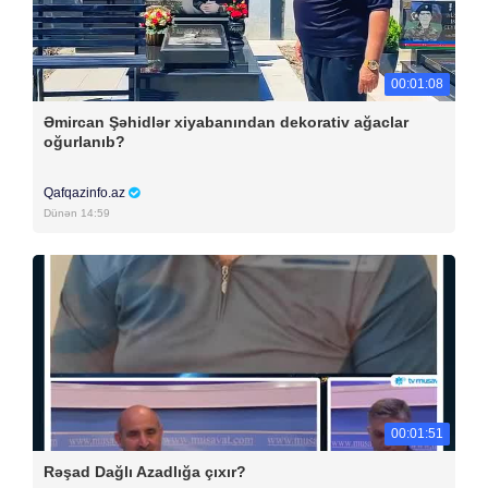
00:01:08
Əmircan Şəhidlər xiyabanından dekorativ ağaclar
oğurlanıb?
Qafqazinfo.az
Dünən 14:59
00:01:51
Rəşad Dağlı Azadlığa çıxır?