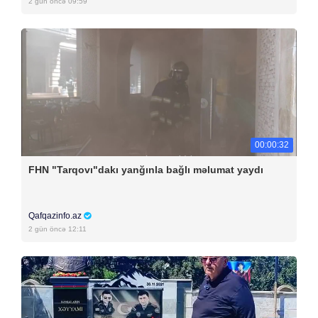
2 gün öncə 09:59
00:00:32
FHN "Tarqovı"dakı yanğınla bağlı məlumat yaydı
Qafqazinfo.az
2 gün öncə 12:11