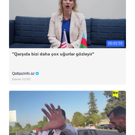
00:02:55
"Qarşıda bizi daha çox uğurlar gözləyir"
Qafqazinfo.az
Dünən 12:02