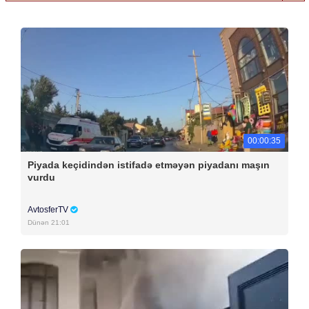
00:00:35
Piyada keçidindən istifadə etməyən piyadanı maşın
vurdu
AvtosferTV
Dünən 21:01