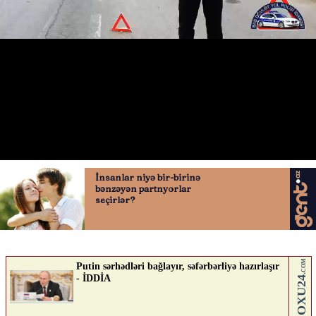
Dyp müraciet
13.05.2026
0
AVTOSFERTV
ABUNƏ OL
Nə düşünürsən?