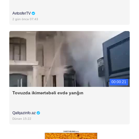
AvtosferTV
2 gün öncə 07:43
00:00:21
Tovuzda ikimərtəbəli evdə yanğın
Qafqazinfo.az
Dünən 15:22