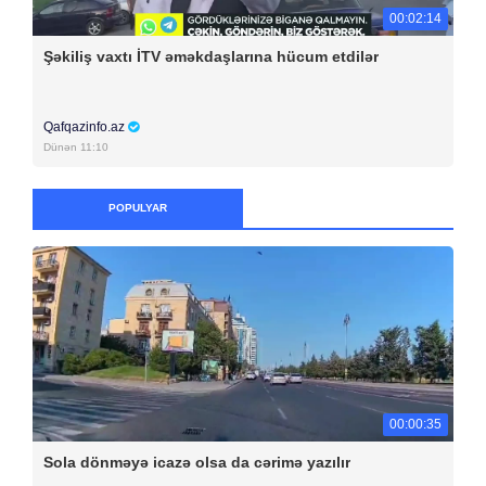
00:02:14
Şəkiliş vaxtı İTV əməkdaşlarına hücum etdilər
Qafqazinfo.az
Dünən 11:10
POPULYAR
00:00:35
Sola dönməyə icazə olsa da cərimə yazılır