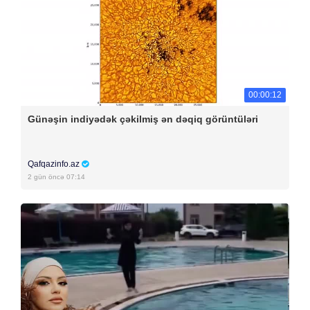
00:00:12
Günəşin indiyədək çəkilmiş ən dəqiq görüntüləri
Qafqazinfo.az
2 gün öncə 07:14