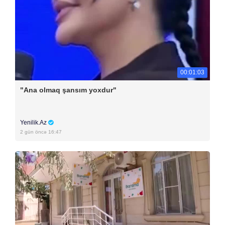
00:01:03
"Ana olmaq şansım yoxdur"
Yenilik.Az
2 gün öncə 16:47