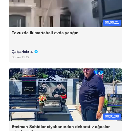
00:00:21
Tovuzda ikimərtəbəli evdə yanğın
Qafqazinfo.az
Dünən 15:22
00:01:08
Əmircan Şəhidlər xiyabanından dekorativ ağaclar