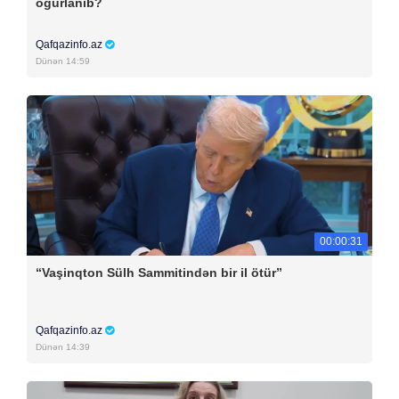
oğurlanıb?
Qafqazinfo.az
Dünən 14:59
00:00:31
“Vaşinqton Sülh Sammitindən bir il ötür”
Qafqazinfo.az
Dünən 14:39