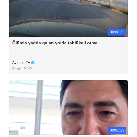
00:00:33
Ölümlə yadda qalan yolda təhlükəli ötmə
AvtosferTV
Bu gün 16:45
00:01:29