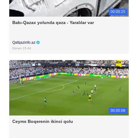
00:00:25
Bakı-Qazax yolunda qəza - Yaralılar var
Qafqazinfo.az
Dünən 15:44
00:00:08
Ceyms Boqerenin ikinci qolu