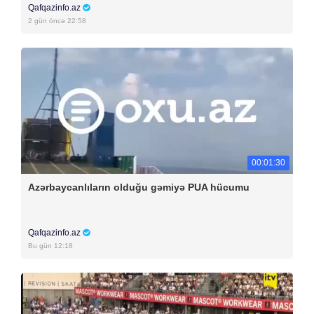
Qafqazinfo.az
2 gün öncə 22:58
00:01:30
Azərbaycanlıların olduğu gəmiyə PUA hücumu
Qafqazinfo.az
Bu gün 12:18