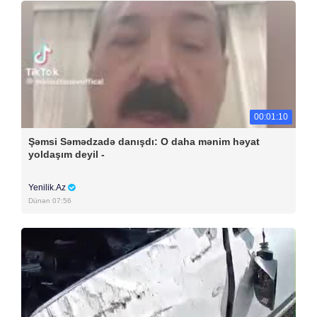
00:01:10
Şəmsi Səmədzadə danışdı: O daha mənim həyat
yoldaşım deyil -
Yenilik.Az
Dünən 07:56