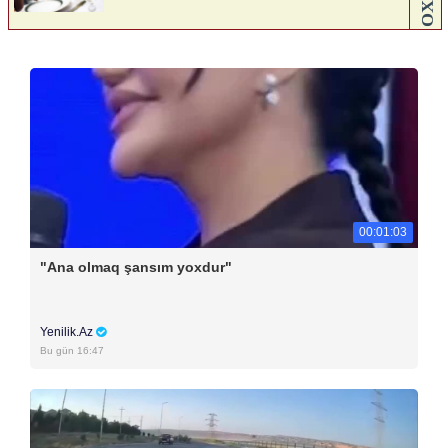
00:01:03
"Ana olmaq şansım yoxdur"
Yenilik.Az
Bu gün 16:47