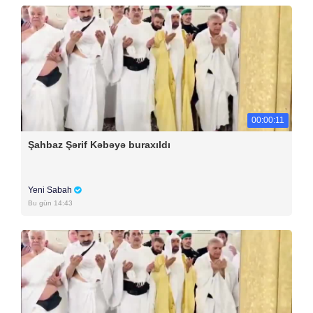
00:00:11
Şahbaz Şərif Kəbəyə buraxıldı
Yeni Sabah
Bu gün 14:43