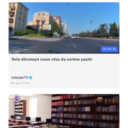
00:00:35
Sola dönməyə icazə olsa da cərimə yazılır
AvtosferTV
Bu gün 07:43