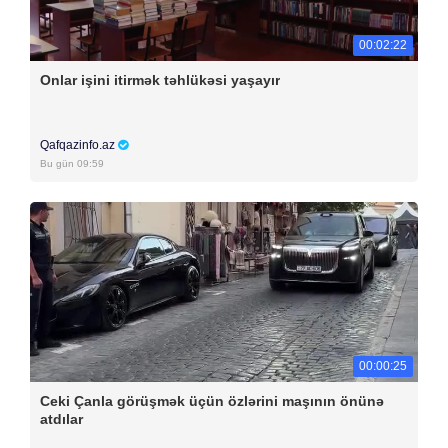
00:02:22
Onlar işini itirmək təhlükəsi yaşayır
Qafqazinfo.az
Bu gün 09:59
00:00:25
Ceki Çanla görüşmək üçün özlərini maşının önünə
atdılar