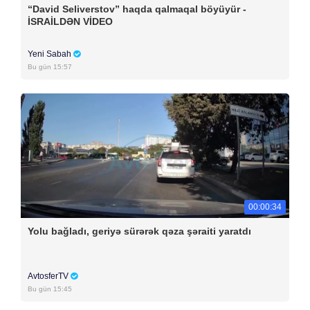
“David Seliverstov” haqda qalmaqal böyüyür -
İSRAİLDƏN VİDEO
Yeni Sabah
Bu gün 15:57
00:00:34
Yolu bağladı, geriyə sürərək qəza şəraiti yaratdı
AvtosferTV
Bu gün 15:45