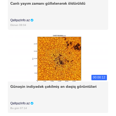
Canlı yayım zamanı güllələnərək öldürüldü
Qafqazinfo.az
Dünən 08:04
00:00:12
Günəşin indiyədək çəkilmiş ən dəqiq görüntüləri
Qafqazinfo.az
Bu gün 07:14