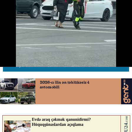
Yaşlı piyada qayda pozdu; yol
polisi cərimə yox, kömək etdi
12.05.2026
0
AVTOSFERTV
ABUNƏ OL
Nə düşünürsən?