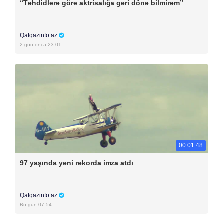
“Təhdidlərə görə aktrisalığa geri dönə bilmirəm”
Qafqazinfo.az
2 gün öncə 23:01
00:01:48
97 yaşında yeni rekorda imza atdı
Qafqazinfo.az
Bu gün 07:54