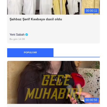
00:00:11
Şahbaz Şərif Kəəbəyə daxil oldu
Yeni Sabah
Bu gün 14:38
POPULYAR
00:00:56