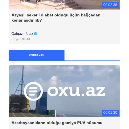
00:02:38
Azyaşlı şəkərli diabet olduğu üçün bağçadan
kənarlaşdırılıb?
Qafqazinfo.az
Bu gün 09:43
POPULYAR
00:01:30
Azərbaycanlıların olduğu gəmiyə PUA hücumu