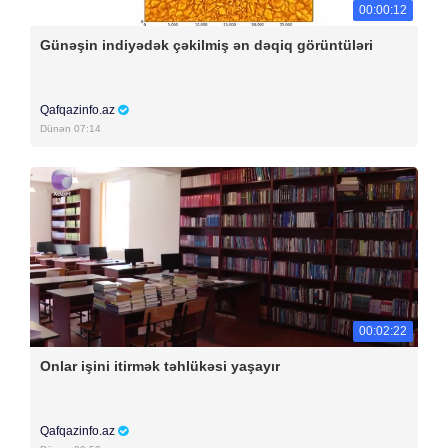
00:00:12
Günəşin indiyədək çəkilmiş ən dəqiq görüntüləri
Qafqazinfo.az
Dünən 07:14
00:02:22
Onlar işini itirmək təhlükəsi yaşayır
Qafqazinfo.az