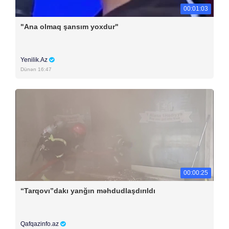
00:01:03
"Ana olmaq şansım yoxdur"
Yenilik.Az
Dünən 16:47
00:00:25
“Tarqovı”dakı yanğın məhdudlaşdırıldı
Qafqazinfo.az