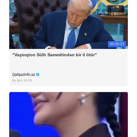
00:00:31
“Vaşinqton Sülh Sammitindən bir il ötür”
Qafqazinfo.az
Bu gün 14:39