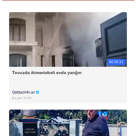
00:00:21
Tovuzda ikimərtəbəli evdə yanğın
Qafqazinfo.az
Bu gün 15:22