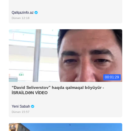
Qafqazinfo.az
Dünən 12:18
00:01:29
“David Seliverstov” haqda qalmaqal böyüyür -
İSRAİLDƏN VİDEO
Yeni Sabah
Dünən 15:57