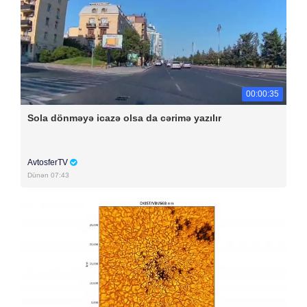
00:00:35
Sola dönməyə icazə olsa da cərimə yazılır
AvtosferTV
Dünən 07:43