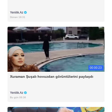
Yenilik.Az
Dünən 19:31
00:00:23
Xuraman Şuşalı hovuzdan görüntülərini paylaşdı
Yenilik.Az
Bu gün 08:36