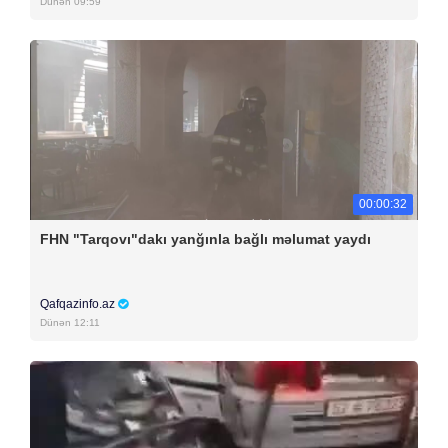
Dünən 09:59
00:00:32
FHN "Tarqovı"dakı yanğınla bağlı məlumat yaydı
Qafqazinfo.az
Dünən 12:11