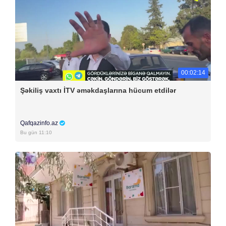
00:02:14
Şəkiliş vaxtı İTV əməkdaşlarına hücum etdilər
Qafqazinfo.az
Bu gün 11:10