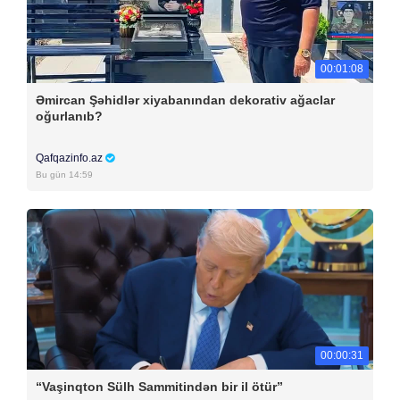
00:01:08
Əmircan Şəhidlər xiyabanından dekorativ ağaclar
oğurlanıb?
Qafqazinfo.az
Bu gün 14:59
00:00:31
“Vaşinqton Sülh Sammitindən bir il ötür”