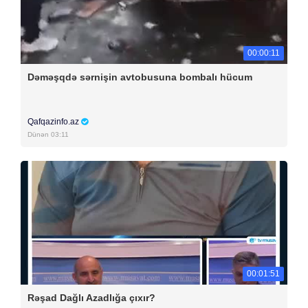
00:00:11
Dəməşqdə sərnişin avtobusuna bombalı hücum
Qafqazinfo.az
Dünən 03:11
00:01:51
Rəşad Dağlı Azadlığa çıxır?