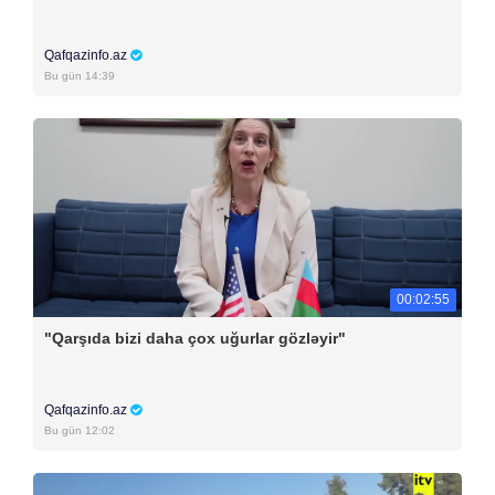
Qafqazinfo.az
Bu gün 14:39
00:02:55
"Qarşıda bizi daha çox uğurlar gözləyir"
Qafqazinfo.az
Bu gün 12:02