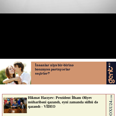
Boltda yenilik
12.05.2026
0
AVTOSFERTV
ABUNƏ OL
Nə düşünürsən?