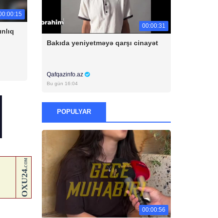
00:00:15
00:00:31
ınlıq
Bakıda yeniyetməyə qarşı cinayət
Qafqazinfo.az
Bu gün 16:04
POPULYAR
00:00:56