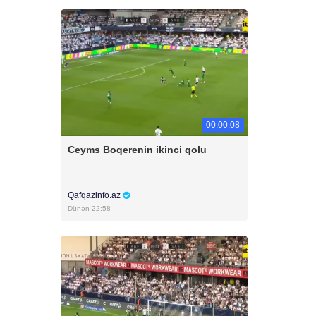
00:00:08
Ceyms Boqerenin ikinci qolu
Qafqazinfo.az
Dünən 22:58