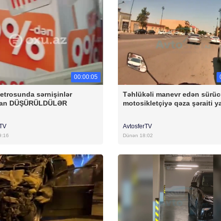
00:00:05
etrosunda sərnişinlər
Təhlükəli manevr edən sürü
dan DÜŞÜRÜLDÜLƏR
motosikletçiyə qəza şəraiti y
rTV
AvtosferTV
9:16
Dünən 18:02