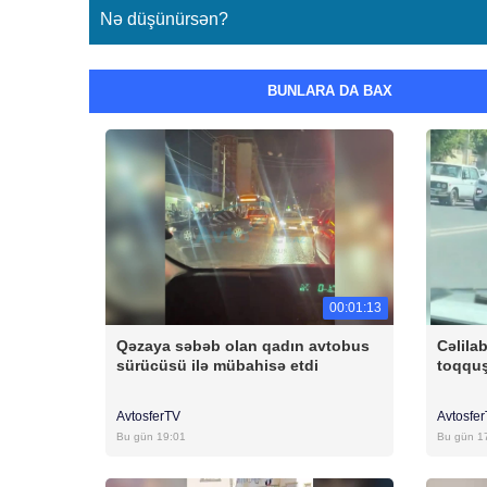
Nə düşünürsən?
BUNLARA DA BAX
00:01:13
Qəzaya səbəb olan qadın avtobus
Cəlila
sürücüsü ilə mübahisə etdi
toqqu
AvtosferTV
Avtosfe
Bu gün 19:01
Bu gün 1