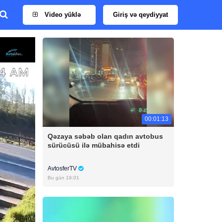
Video yüklə
Giriş və qeydiyyat
00:01:13
Qəzaya səbəb olan qadın avtobus
sürücüsü ilə mübahisə etdi
AvtosferTV
Bu gün 19:01