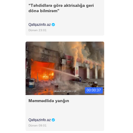
“Təhdidlərə görə aktrisalığa geri
dönə bilmirəm”
Qafqazinfo.az
Dünən 23:01
00:00:37
Məmmədlidə yanğın
Qafqazinfo.az
Dünən 09:01