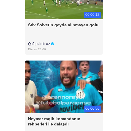
00:00:12
Stiv Solvetin qeydə alınmayan qolu
Qafqazinfo.az
Dünən 23:06
00:00:56
Neymar rəqib komandanın
rəhbərləri ilə dalaşdı