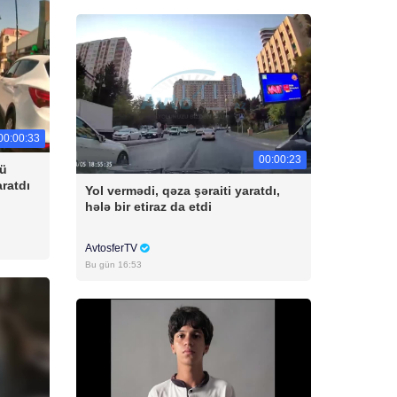
00:00:33
00:00:23
cü
aratdı
Yol vermədi, qəza şəraiti yaratdı,
hələ bir etiraz da etdi
AvtosferTV
Bu gün 16:53