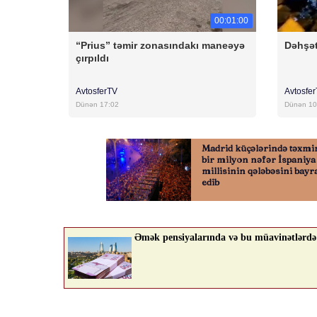
00:01:00
“Prius” təmir zonasındakı maneəyə
Dəhşət
çırpıldı
AvtosferTV
Avtosfe
Dünən 17:02
Dünən 10