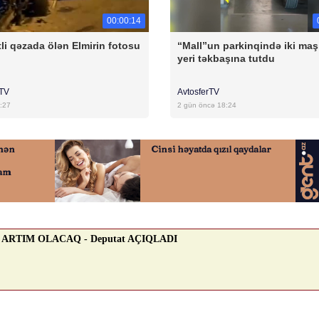
00:00:14
li qəzada ölən Elmirin fotosu
“Mall”un parkinqində iki maş
yeri təkbaşına tutdu
rTV
AvtosferTV
:27
2 gün öncə 18:24