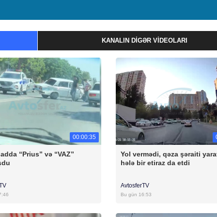
KANALIN DIGƏR VIDEOLARI
00:00:35
badda “Prius” və “VAZ”
Yol vermədi, qəza şəraiti yara
şdu
hələ bir etiraz da etdi
rTV
AvtosferTV
7:46
Bu gün 16:53