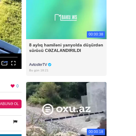
00:00:38
8 aylıq hamiləni yarıyolda düşürdən
sürücü CƏZALANDIRILDI
AvtosferTV
Bu gün 18:21
0
ABUNƏ OL
00:00:18