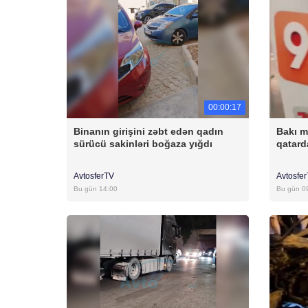
00:00:17
Binanın girişini zəbt edən qadın
Bakı m
sürücü sakinləri boğaza yığdı
qatar
AvtosferTV
Avtosfe
Bu gün 14:00
Bu gün 0