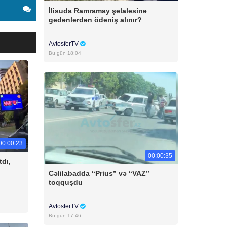
İlisuda Ramramay şəlaləsinə
gedənlərdən ödəniş alınır?
AvtosferTV
Bu gün 18:04
00:00:23
00:00:35
tdı,
Cəlilabadda “Prius” və “VAZ”
toqquşdu
AvtosferTV
Bu gün 17:46