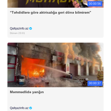
00:00:56
“Təhdidlərə görə aktrisalığa geri dönə bilmirəm”
Qafqazinfo.az
Dünən 23:01
00:00:37
Məmmədlidə yanğın
Qafqazinfo.az