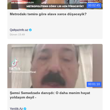
00:02:45
Metrodakı təmirə görə əlavə xərcə düşəcəyik?
Qafqazinfo.az
Dünən 15:49
00:01:10
Şəmsi Səmədzadə danışdı: O daha mənim həyat
yoldaşım deyil -
Yenilik.Az