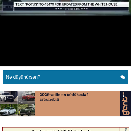
Başının üstündən uçaq quşu dron
zənn etdi
12.05.2026
0
QAFQAZINFO.AZ
ABUNƏ OL
Başının üstündən uçaq quşu dron zənn etdi
Nə düşünürsən?