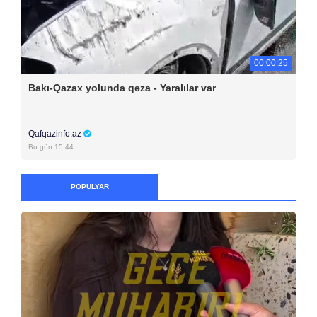
00:00:25
Bakı-Qazax yolunda qəza - Yaralılar var
Qafqazinfo.az
Bu gün 15:44
POPULYAR