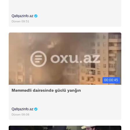
Qafqazinfo.az
Dünən 09:51
00:00:45
Məmmədli dairəsində güclü yanğın
Qafqazinfo.az
Dünən 08:08