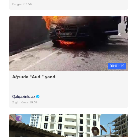
Bu gün 07:56
00:01:19
Ağsuda “Audi” yandı
Qafqazinfo.az
2 gün öncə 19:59