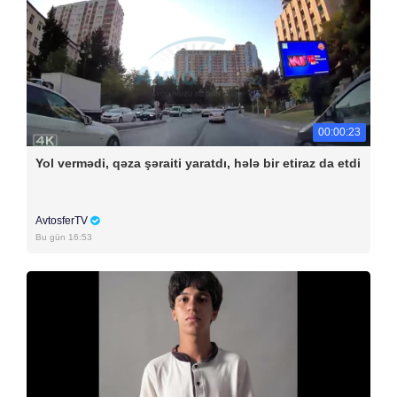
00:00:23
Yol vermədi, qəza şəraiti yaratdı, hələ bir etiraz da etdi
AvtosferTV
Bu gün 16:53