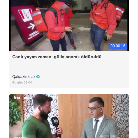
00:00:16
Canlı yayım zamanı güllələnərək öldürüldü
Qafqazinfo.az
Bu gün 08:04