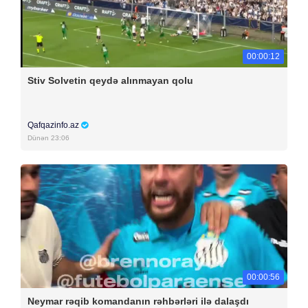
00:00:12
Stiv Solvetin qeydə alınmayan qolu
Qafqazinfo.az
Dünən 23:06
00:00:56
Neymar rəqib komandanın rəhbərləri ilə dalaşdı