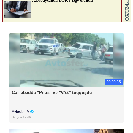
00:00:35
Cəlilabadda “Prius” və “VAZ” toqquşdu
AvtosferTV
Bu gün 17:46