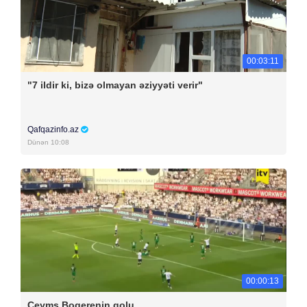
00:03:11
"7 ildir ki, bizə olmayan əziyyəti verir"
Qafqazinfo.az
Dünən 10:08
00:00:13
Ceyms Boqerenin qolu