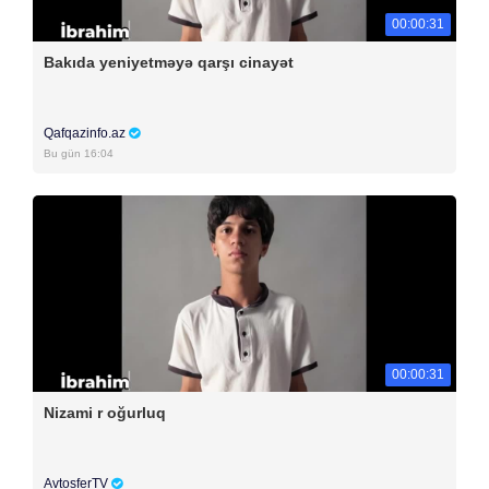
00:00:31
Bakıda yeniyetməyə qarşı cinayət
Qafqazinfo.az
Bu gün 16:04
00:00:31
Nizami r oğurluq
AvtosferTV