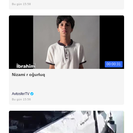
Bu gün 15:58
00:00:31
Nizami r oğurluq
AvtosferTV
Bu gün 15:56