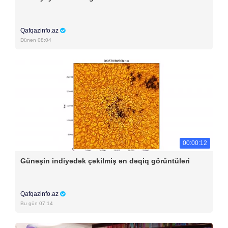
Qafqazinfo.az
Dünən 08:04
00:00:12
Günəşin indiyədək çəkilmiş ən dəqiq görüntüləri
Qafqazinfo.az
Bu gün 07:14