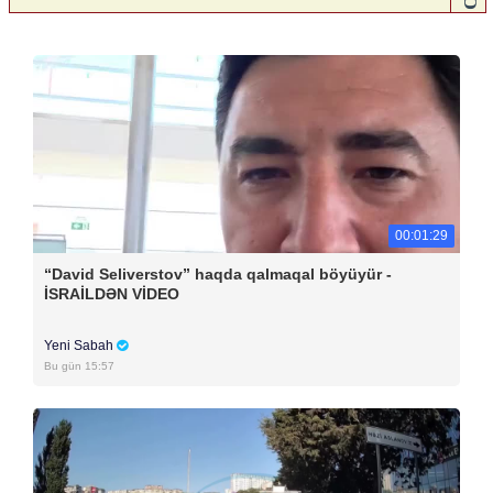
00:01:29
“David Seliverstov” haqda qalmaqal böyüyür -
İSRAİLDƏN VİDEO
Yeni Sabah
Bu gün 15:57