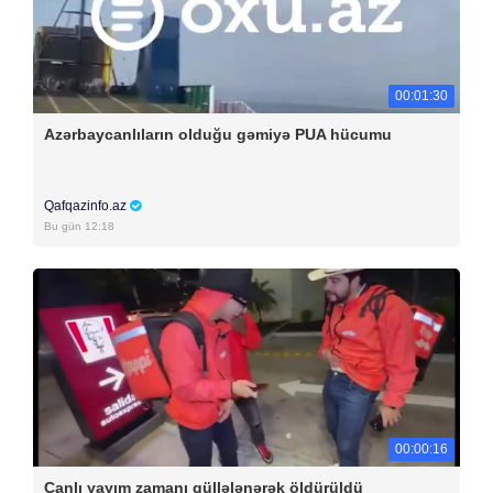
00:01:30
Azərbaycanlıların olduğu gəmiyə PUA hücumu
Qafqazinfo.az
Bu gün 12:18
00:00:16
Canlı yayım zamanı güllələnərək öldürüldü