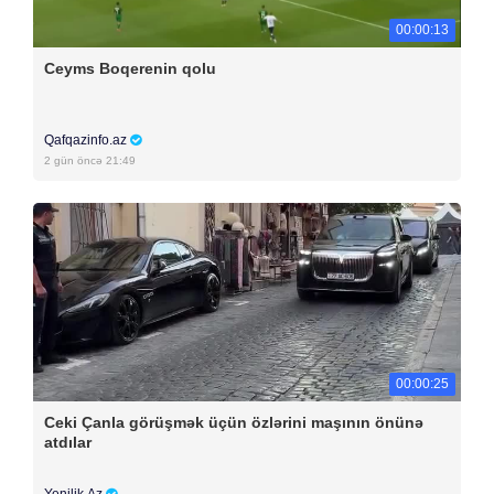
00:00:13
Ceyms Boqerenin qolu
Qafqazinfo.az
2 gün öncə 21:49
00:00:25
Ceki Çanla görüşmək üçün özlərini maşının önünə
atdılar