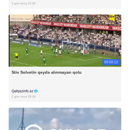
2 gün öncə 22:58
00:00:12
Stiv Solvetin qeydə alınmayan qolu
Qafqazinfo.az
2 gün öncə 23:06