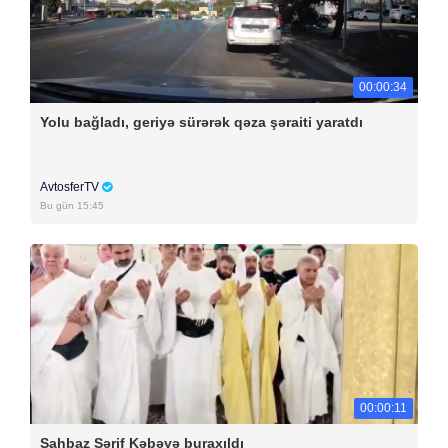
00:00:34
Yolu bağladı, geriyə sürərək qəza şəraiti yaratdı
AvtosferTV
Bu gün 15:45
00:00:11
Şahbaz Şərif Kəbəyə buraxıldı