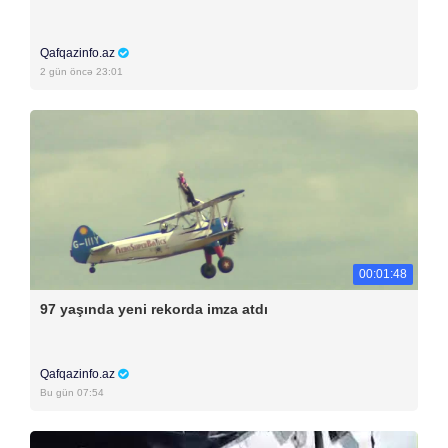
Qafqazinfo.az
2 gün öncə 23:01
00:01:48
97 yaşında yeni rekorda imza atdı
Qafqazinfo.az
Bu gün 07:54