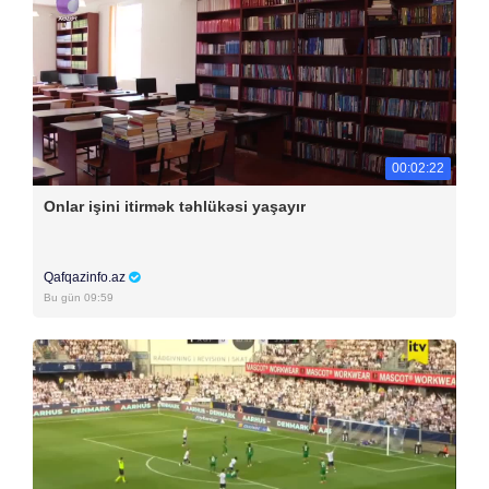
00:02:22
Onlar işini itirmək təhlükəsi yaşayır
Qafqazinfo.az
Bu gün 09:59