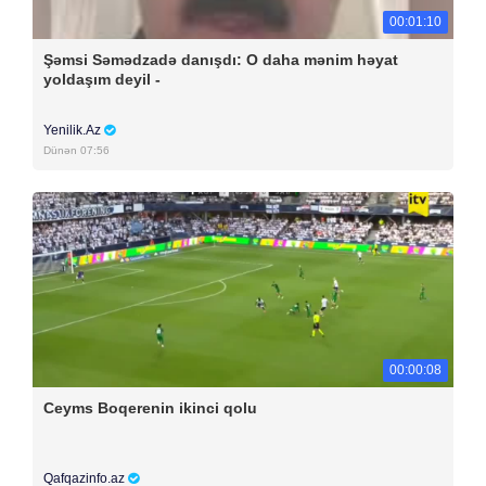
00:01:10
Şəmsi Səmədzadə danışdı: O daha mənim həyat
yoldaşım deyil -
Yenilik.Az
Dünən 07:56
00:00:08
Ceyms Boqerenin ikinci qolu
Qafqazinfo.az