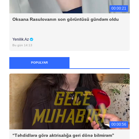
00:00:21
Oksana Rasulovanın son görüntüsü gündəm oldu
Yenilik.Az
Bu gün 14:13
POPULYAR
00:00:56
“Təhdidlərə görə aktrisalığa geri dönə bilmirəm”