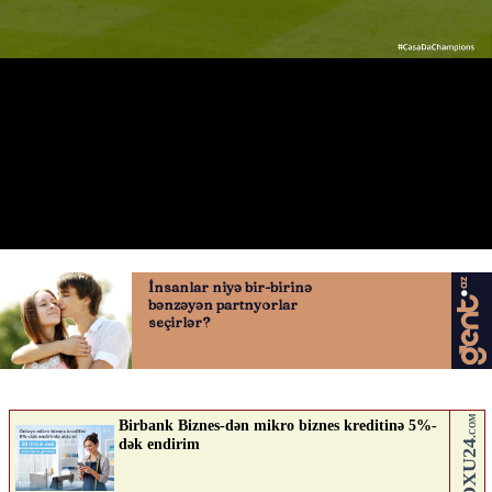
Harri Keynin qolu
07.05.2026
0
QAFQAZINFO.AZ
ABUNƏ OL
Nə düşünürsən?