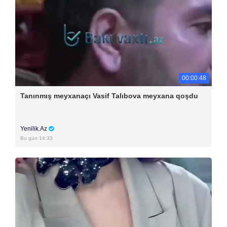
00:00:48
Tanınmış meyxanaçı Vasif Talıbova meyxana qoşdu
Yenilik.Az
Bu gün 14:33