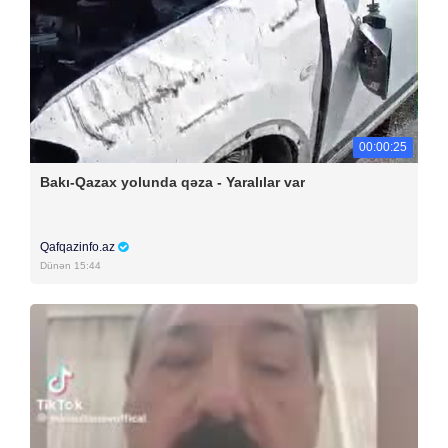
00:00:25
Bakı-Qazax yolunda qəza - Yaralılar var
Qafqazinfo.az
Dünən 15:44