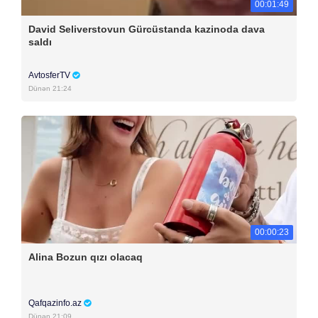
00:01:49
David Seliverstovun Gürcüstanda kazinoda dava
saldı
AvtosferTV
Dünən 21:24
00:00:23
Alina Bozun qızı olacaq
Qafqazinfo.az
Dünən 21:09