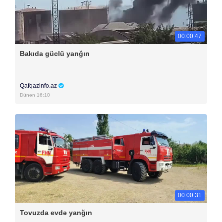
00:00:47
Bakıda güclü yanğın
Qafqazinfo.az
Dünən 16:10
00:00:31
Tovuzda evdə yanğın