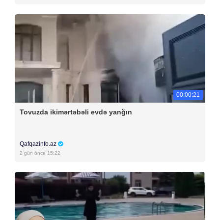
00:00:21
Tovuzda ikimərtəbəli evdə yanğın
Qafqazinfo.az
2 gün öncə 15:22