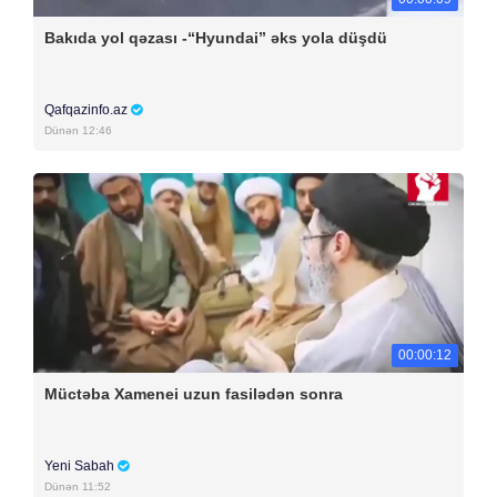
Bakıda yol qəzası -“Hyundai” əks yola düşdü
Qafqazinfo.az
Dünən 12:46
00:00:12
Müctəba Xamenei uzun fasilədən sonra
Yeni Sabah
Dünən 11:52