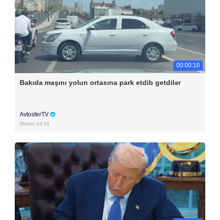
00:00:10
Bakıda maşını yolun ortasına park etdib getdilər
AvtosferTV
Dünən 14:51