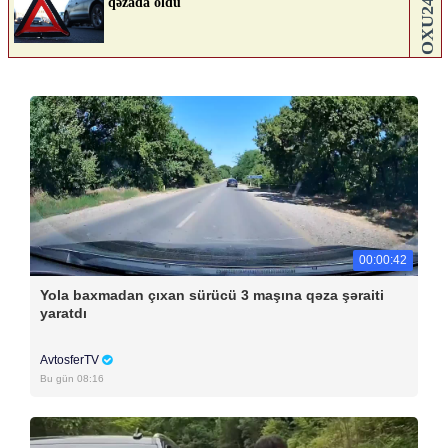
00:00:42
Yola baxmadan çıxan sürücü 3 maşına qəza şəraiti
yaratdı
AvtosferTV
Bu gün 08:16