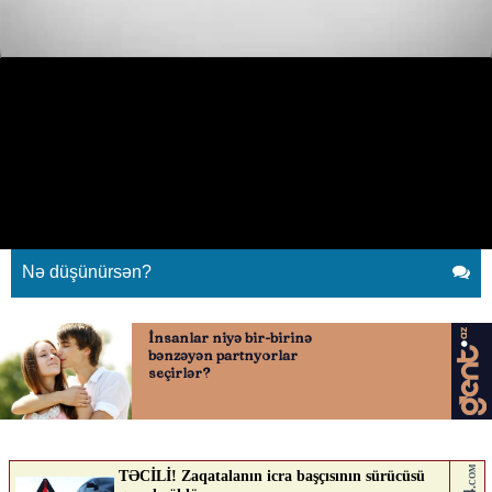
Piyada hərəkətdə olan
avtomobillərin qarşısına qəfil
atıldı
05.05.2026
0
AVTOSFERTV
ABUNƏ OL
Nə düşünürsən?