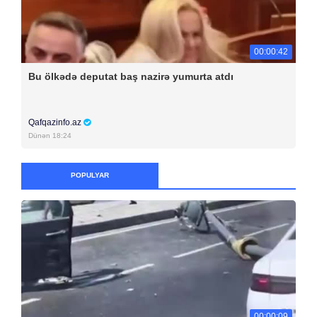
00:00:42
Bu ölkədə deputat baş nazirə yumurta atdı
Qafqazinfo.az
Dünən 18:24
POPULYAR
00:00:09