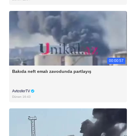
00:00:57
Bakıda neft emalı zavodunda partlayış
AvtosferTV
Dünən 16:43