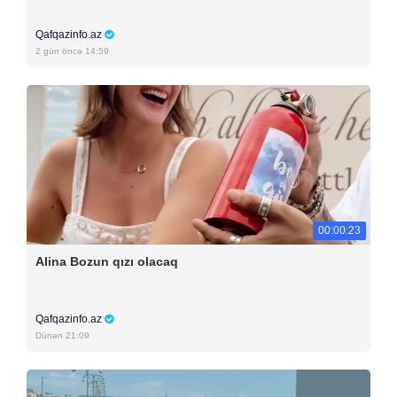
Qafqazinfo.az
2 gün öncə 14:59
00:00:23
Alina Bozun qızı olacaq
Qafqazinfo.az
Dünən 21:09