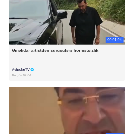
00:01:04
Əməkdar artistdən sürücülərə hörmətsizlik
AvtosferTV
Bu gün 07:04