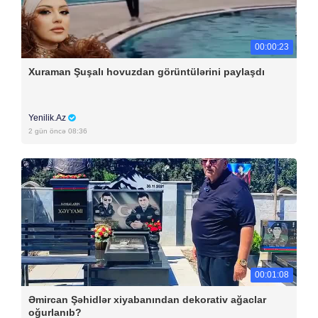
00:00:23
Xuraman Şuşalı hovuzdan görüntülərini paylaşdı
Yenilik.Az
2 gün öncə 08:36
00:01:08
Əmircan Şəhidlər xiyabanından dekorativ ağaclar
oğurlanıb?