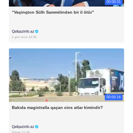
00:00:31
“Vaşinqton Sülh Sammitindən bir il ötür”
Qafqazinfo.az
2 gün öncə 14:39
00:00:16
Bakıda magistralla qaçan cins atlar kimindir?
Qafqazinfo.az
Dünən 11:04