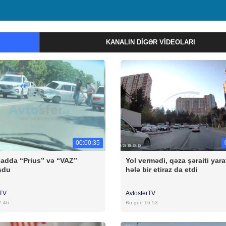
KANALIN DIGƏR VIDEOLARI
00:00:35
badda “Prius” və “VAZ”
Yol vermədi, qəza şəraiti yara
şdu
hələ bir etiraz da etdi
rTV
AvtosferTV
7:46
Bu gün 16:53