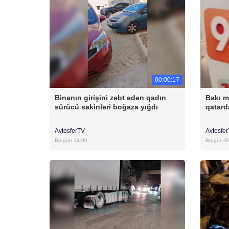
00:00:17
Binanın girişini zəbt edən qadın
Bakı m
sürücü sakinləri boğaza yığdı
qatar
AvtosferTV
Avtosfe
Bu gün 14:00
Bu gün 0