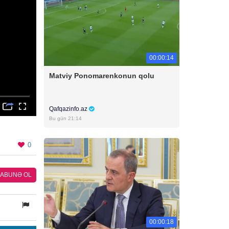
00:00:14
Matviy Ponomarenkonun qolu
Qafqazinfo.az
Bu gün 21:14
0
ABUNƏ OL
00:00:18