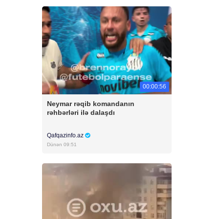
00:00:56
Neymar rəqib komandanın
rəhbərləri ilə dalaşdı
Qafqazinfo.az
Dünən 09:51