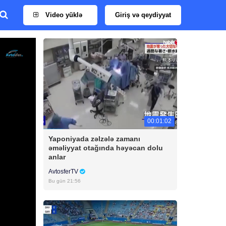
Video yüklə
Giriş və qeydiyyat
00:01:02
Yaponiyada zəlzələ zamanı
əməliyyat otağında həyəcan dolu
anlar
AvtosferTV
Bu gün 21:56