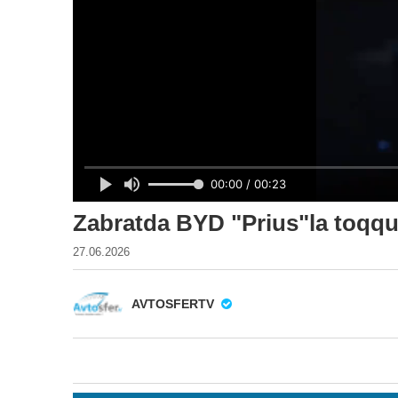
Zabratda BYD "Prius"la toqq
27.06.2026
AVTOSFERTV