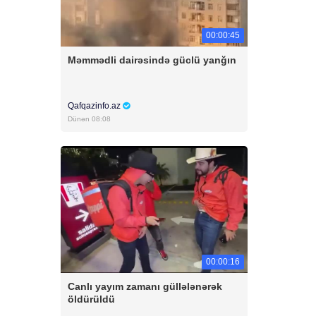
00:00:45
Məmmədli dairəsində güclü yanğın
Qafqazinfo.az
Dünən 08:08
00:00:16
Canlı yayım zamanı güllələnərək
öldürüldü