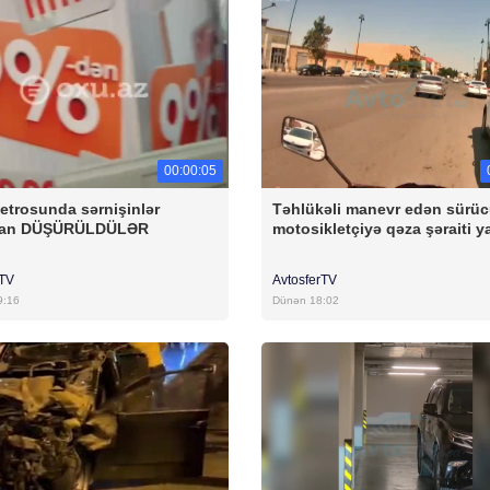
00:00:05
etrosunda sərnişinlər
Təhlükəli manevr edən sürü
dan DÜŞÜRÜLDÜLƏR
motosikletçiyə qəza şəraiti y
rTV
AvtosferTV
9:16
Dünən 18:02