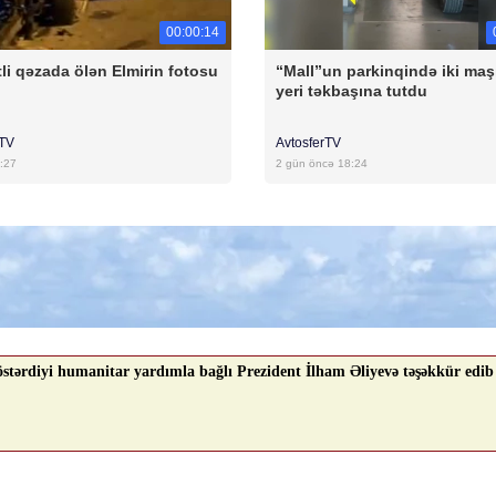
00:00:14
li qəzada ölən Elmirin fotosu
“Mall”un parkinqində iki maş
yeri təkbaşına tutdu
rTV
AvtosferTV
:27
2 gün öncə 18:24