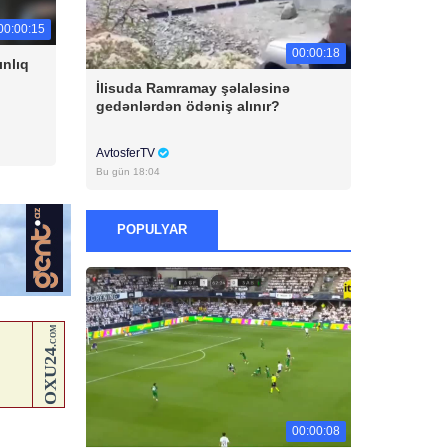
00:00:15
00:00:18
ınlıq
İlisuda Ramramay şəlaləsinə
gedənlərdən ödəniş alınır?
AvtosferTV
Bu gün 18:04
POPULYAR
00:00:08