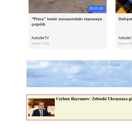
00:01:00
“Prius” təmir zonasındakı maneəyə
Dəhşət
çırpıldı
AvtosferTV
Avtosfe
Dünən 17:02
Dünən 10