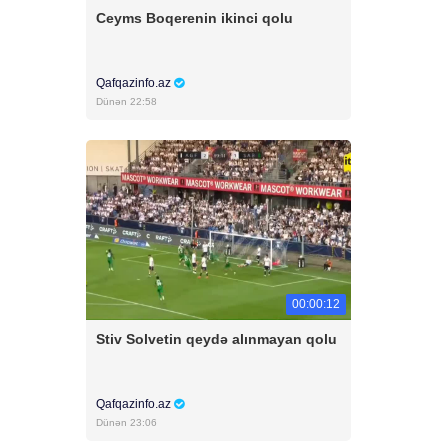
Ceyms Boqerenin ikinci qolu
Qafqazinfo.az
Dünən 22:58
00:00:12
Stiv Solvetin qeydə alınmayan qolu
Qafqazinfo.az
Dünən 23:06