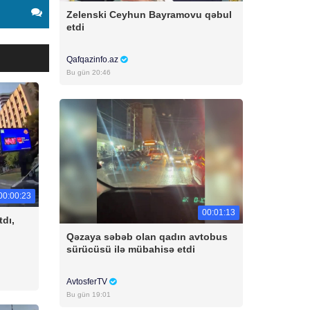
Zelenski Ceyhun Bayramovu qəbul
etdi
Qafqazinfo.az
Bu gün 20:46
00:00:23
00:01:13
tdı,
Qəzaya səbəb olan qadın avtobus
sürücüsü ilə mübahisə etdi
AvtosferTV
Bu gün 19:01