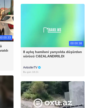
00:00:33
00:00:38
cü
aratdı
8 aylıq hamiləni yarıyolda düşürdən
sürücü CƏZALANDIRILDI
AvtosferTV
Bu gün 18:21