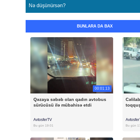
Nə düşünürsən?
BUNLARA DA BAX
00:01:13
Qəzaya səbəb olan qadın avtobus
Cəlila
sürücüsü ilə mübahisə etdi
toqqu
AvtosferTV
Avtosfe
Bu gün 19:01
Bu gün 1