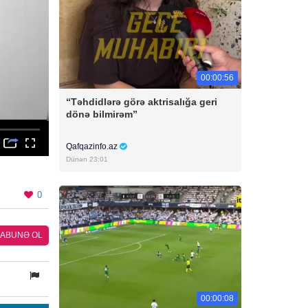
00:00:56
“Təhdidlərə görə aktrisalığa geri
dönə bilmirəm”
Qafqazinfo.az
Dünən 23:01
0
ABUNƏ OL
00:00:08