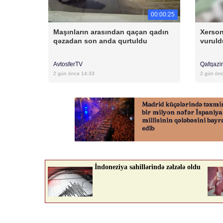
00:00:25
Maşınların arasından qaçan qadın
Xerson
qəzadan son anda qurtuldu
vuruld
AvtosferTV
Qafqazi
2 gün öncə 14:33
2 gün ön