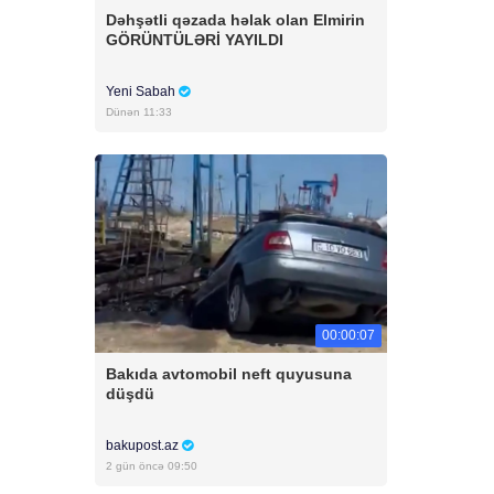
Dəhşətli qəzada həlak olan Elmirin
GÖRÜNTÜLƏRİ YAYILDI
Yeni Sabah
Dünən 11:33
00:00:07
Bakıda avtomobil neft quyusuna
düşdü
bakupost.az
2 gün öncə 09:50