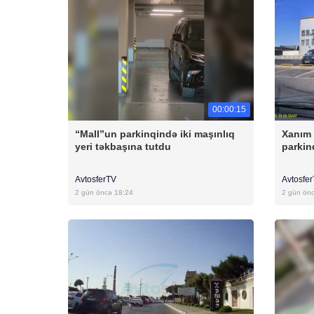
00:00:15
“Mall”un parkinqində iki maşınlıq
Xanım 
yeri təkbaşına tutdu
parkin
AvtosferTV
Avtosfe
2 gün öncə 18:24
2 gün ön