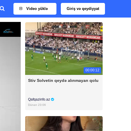
Video yüklə
Giriş və qeydiyyat
00:00:12
Stiv Solvetin qeydə alınmayan qolu
Qafqazinfo.az
Dünən 23:06