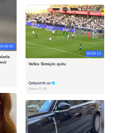
00:00:50
00:00:13
lərlə
ənir
Velko Simiçin qolu
Qafqazinfo.az
Dünən 22:39