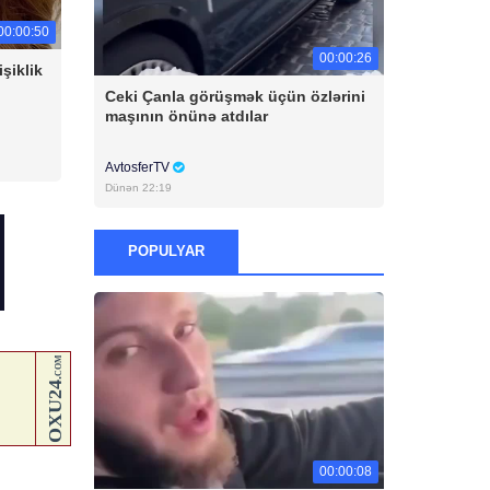
00:00:50
00:00:26
şiklik
Ceki Çanla görüşmək üçün özlərini
maşının önünə atdılar
AvtosferTV
Dünən 22:19
POPULYAR
00:00:08