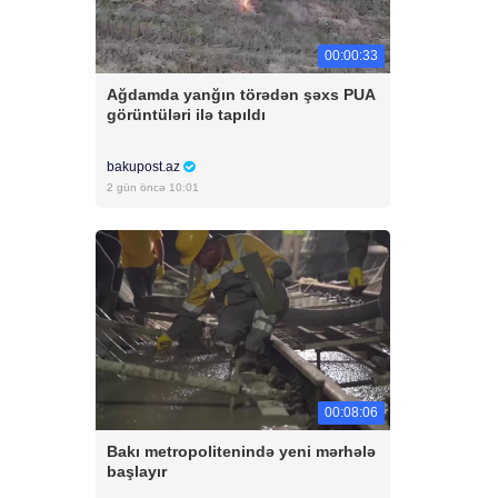
00:00:33
Ağdamda yanğın törədən şəxs PUA
görüntüləri ilə tapıldı
bakupost.az
2 gün öncə 10:01
00:08:06
Bakı metropolitenində yeni mərhələ
başlayır