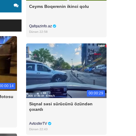
Ceyms Boqerenin ikinci qolu
Qafqazinfo.az
Dünən 22:58
00:00:14
00:00:29
 fotosu
Siqnal səsi sürücünü özündən
çıxardı
AvtosferTV
Dünən 22:43