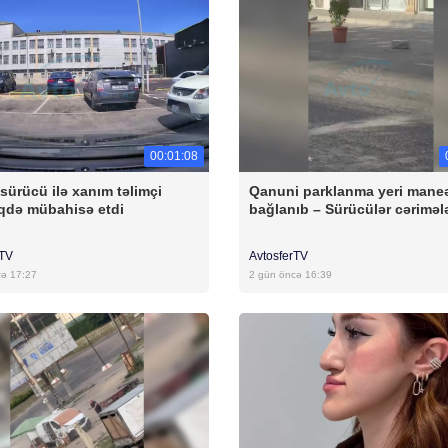
00:01:08
sürücü ilə xanım təlimçi
Qanuni parklanma yeri maneə
qdə mübahisə etdi
bağlanıb – Sürücülər cəriməl
rTV
AvtosferTV
cə 17:27
2 gün öncə 16:39