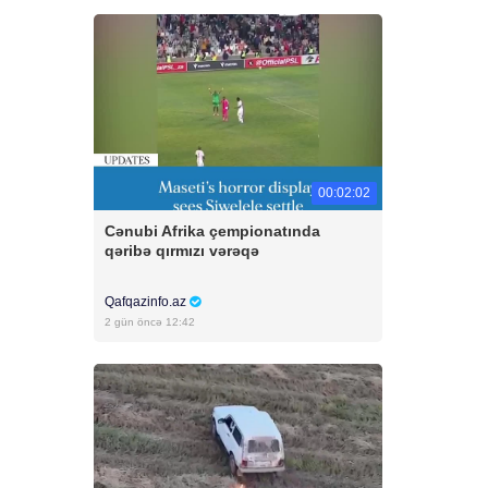
00:02:02
Cənubi Afrika çempionatında
qəribə qırmızı vərəqə
Qafqazinfo.az
2 gün öncə 12:42