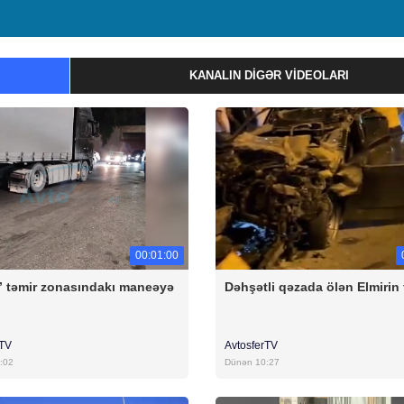
KANALIN DIGƏR VIDEOLARI
00:01:00
” təmir zonasındakı maneəyə
Dəhşətli qəzada ölən Elmirin
ı
rTV
AvtosferTV
:02
Dünən 10:27