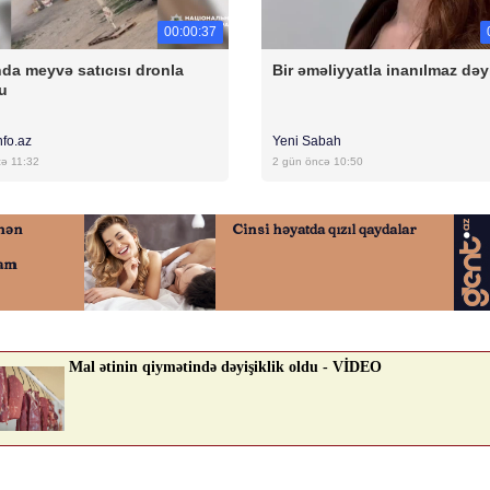
00:00:37
da meyvə satıcısı dronla
Bir əməliyyatla inanılmaz dəyi
u
nfo.az
Yeni Sabah
cə 11:32
2 gün öncə 10:50