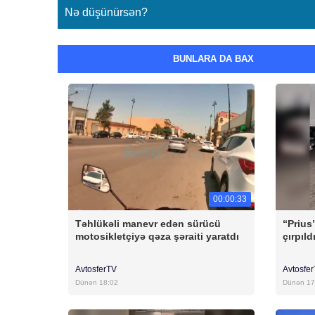
Nə düşünürsən?
BUNLARA DA BAX
00:00:33
Təhlükəli manevr edən sürücü
“Prius
motosikletçiyə qəza şəraiti yaratdı
çırpıld
AvtosferTV
Avtosfe
Dünən 18:02
Dünən 17