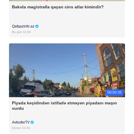
Bakıda magistralla qaçan cins atlar kimindir?
Qafqazinfo.az
Bu gün 11:04
00:00:35
Piyada keçidindən istifadə etməyən piyadanı maşın
vurdu
AvtosferTV
Dünən 21:01