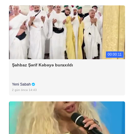
00:00:11
Şahbaz Şərif Kəbəyə buraxıldı
Yeni Sabah
2 gün öncə 14:43