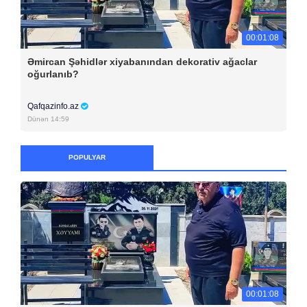
00:01:08
Əmircan Şəhidlər xiyabanından dekorativ ağaclar
oğurlanıb?
Qafqazinfo.az
Dünən 14:59
POPULYAR
00:01:08