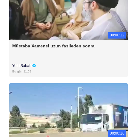
00:00:12
Müctəba Xamenei uzun fasilədən sonra
Yeni Sabah
Bu gün 11:52
00:00:16