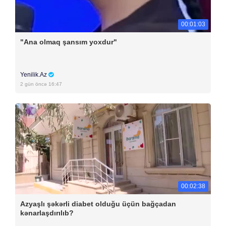
00:01:03
"Ana olmaq şansım yoxdur"
Yenilik.Az
2 gün öncə 16:47
00:02:38
Azyaşlı şəkərli diabet olduğu üçün bağçadan
kənarlaşdırılıb?