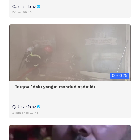
Qafqazinfo.az
Dünən 09:43
00:00:25
“Tarqovı”dakı yanğın məhdudlaşdırıldı
Qafqazinfo.az
2 gün öncə 13:45