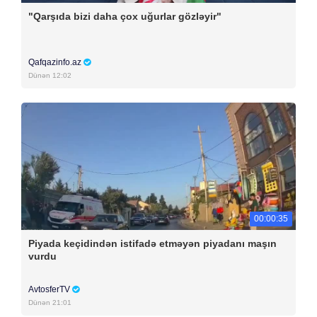
"Qarşıda bizi daha çox uğurlar gözləyir"
Qafqazinfo.az
Dünən 12:02
00:00:35
Piyada keçidindən istifadə etməyən piyadanı maşın
vurdu
AvtosferTV
Dünən 21:01