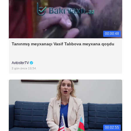
00:00:48
Tanınmış meyxanaçı Vasif Talıbova meyxana qoşdu
AvtosferTV
2 gün öncə 13:54
00:02:55