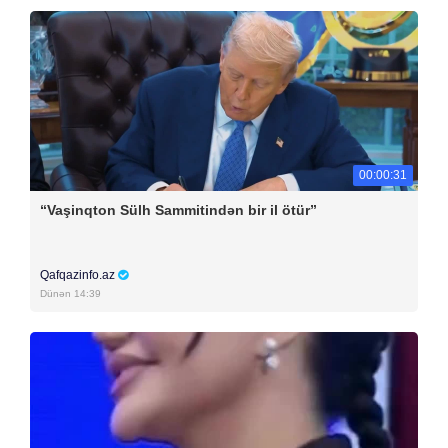
00:00:31
“Vaşinqton Sülh Sammitindən bir il ötür”
Qafqazinfo.az
Dünən 14:39