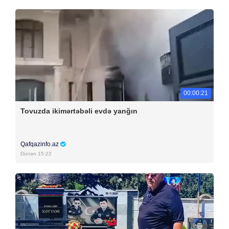
00:00:21
Tovuzda ikimərtəbəli evdə yanğın
Qafqazinfo.az
Dünən 15:22