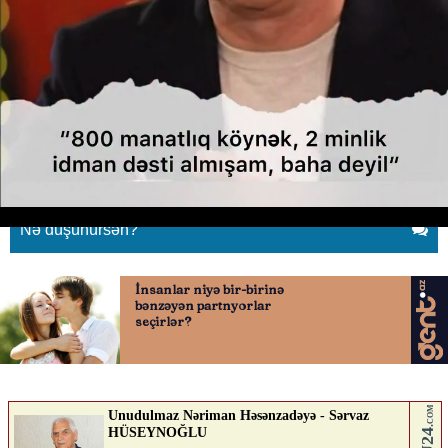
“800 manatlıq köynək, 2 minlik
idman dəsti almışam, baha deyil”
30.04.2026
0
YENILIK.AZ
ABUNƏ OL
Nə düşünürsən?