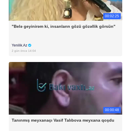
00:02:25
"Belə geyinirəm ki, insanların gözü gözəllik görsün"
Yenilik.Az
2 gün öncə 14:04
00:00:48
Tanınmış meyxanaçı Vasif Talıbova meyxana qoşdu