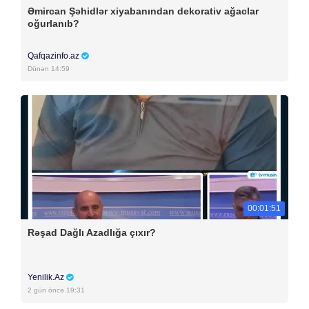
Əmircan Şəhidlər xiyabanından dekorativ ağaclar
oğurlanıb?
Qafqazinfo.az
Dünən 14:59
00:01:51
Rəşad Dağlı Azadlığa çıxır?
Yenilik.Az
2 gün öncə 19:31