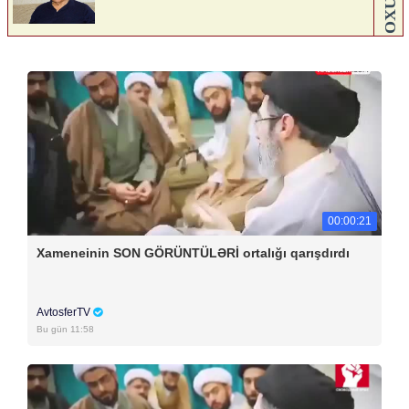
00:00:21
Xameneinin SON GÖRÜNTÜLƏRİ ortalığı qarışdırdı
AvtosferTV
Bu gün 11:58