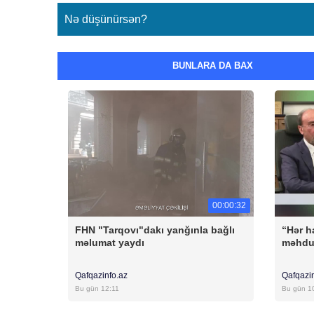
Nə düşünürsən?
BUNLARA DA BAX
00:00:32
FHN "Tarqovı"dakı yanğınla bağlı
“Hər h
məlumat yaydı
məhdu
Qafqazinfo.az
Qafqazi
Bu gün 12:11
Bu gün 1