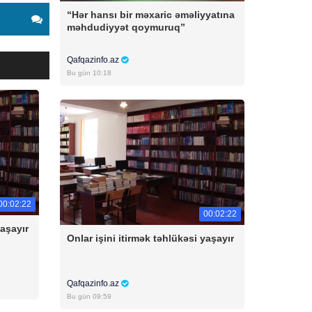
“Hər hansı bir məxaric əməliyyatına
məhdudiyyət qoymuruq”
Qafqazinfo.az
Bu gün 10:18
00:02:22
00:02:22
yaşayır
Onlar işini itirmək təhlükəsi yaşayır
Qafqazinfo.az
Bu gün 09:59