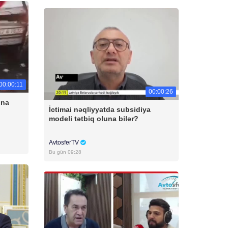
00:00:11
00:00:26
una
İctimai nəqliyyatda subsidiya
modeli tətbiq oluna bilər?
AvtosferTV
Bu gün 09:28