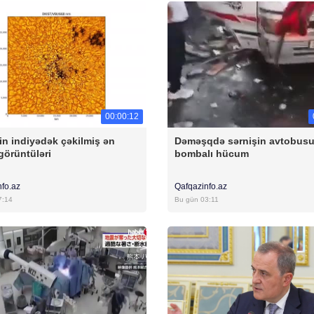
00:00:12
n indiyədək çəkilmiş ən
Dəməşqdə sərnişin avtobus
görüntüləri
bombalı hücum
nfo.az
Qafqazinfo.az
7:14
Bu gün 03:11