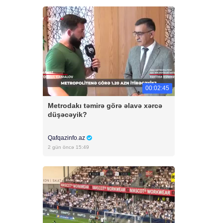
00:02:45
Metrodakı təmirə görə əlavə xərcə
düşəcəyik?
Qafqazinfo.az
2 gün öncə 15:49