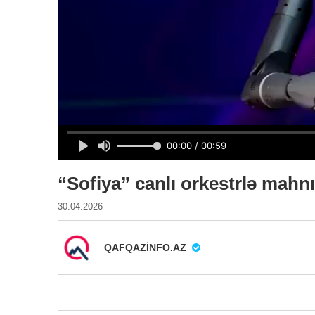
“Sofiya” canlı orkestrlə mahn
30.04.2026
QAFQAZINFO.AZ