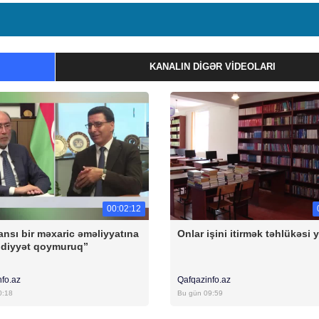
KANALIN DIGƏR VIDEOLARI
00:02:12
ansı bir məxaric əməliyyatına
Onlar işini itirmək təhlükəsi 
diyyət qoymuruq”
nfo.az
Qafqazinfo.az
0:18
Bu gün 09:59