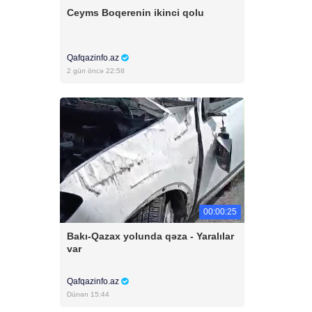
Ceyms Boqerenin ikinci qolu
Qafqazinfo.az
2 gün öncə 22:58
00:00:25
Bakı-Qazax yolunda qəza - Yaralılar
var
Qafqazinfo.az
Dünən 15:44