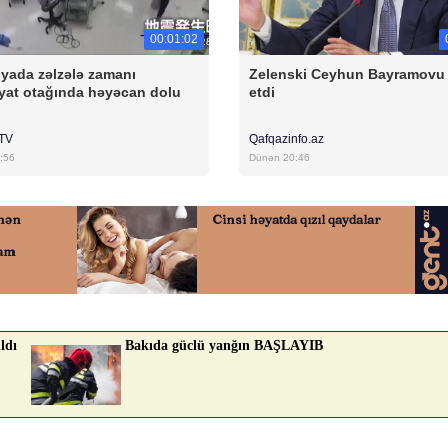
00:01:02
yada zəlzələ zamanı
Zelenski Ceyhun Bayramovu
yat otağında həyəcan dolu
etdi
rTV
Qafqazinfo.az
:56
Dünən 20:46