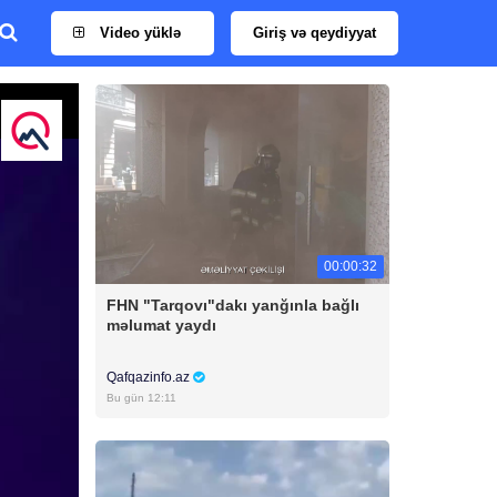
Video yüklə
Giriş və qeydiyyat
00:00:32
FHN "Tarqovı"dakı yanğınla bağlı
məlumat yaydı
Qafqazinfo.az
Bu gün 12:11