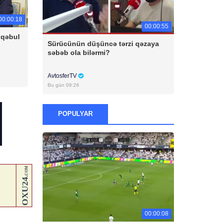
00:00:18
00:00:55
 qəbul
Sürücünün düşüncə tərzi qəzaya
səbəb ola bilərmi?
AvtosferTV
Bu gün 09:26
POPULYAR
00:00:08