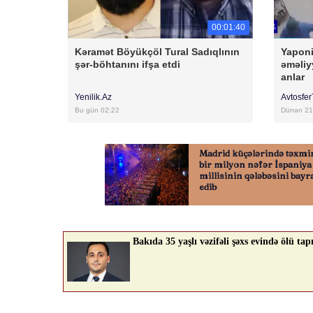
00:01:40
Kəramət Böyükçöl Tural Sadıqlının
Yaponi
şər-böhtanını ifşa etdi
əməliy
anlar
Yenilik.Az
Avtosfe
Bu gün 02:22
Dünən 21