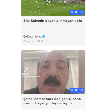
00:00:12
Stiv Solvetin qeydə alınmayan qolu
Qafqazinfo.az
2 gün öncə 23:06
00:01:10
Şəmsi Səmədzadə danışdı: O daha
mənim həyat yoldaşım deyil -