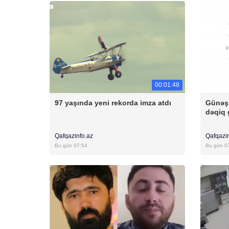
00:01:48
97 yaşında yeni rekorda imza atdı
Günəşi
dəqiq 
Qafqazinfo.az
Qafqazi
Bu gün 07:54
Bu gün 0