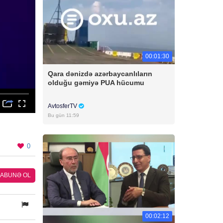
00:01:30
Qara dənizdə azərbaycanlıların
olduğu gəmiyə PUA hücumu
AvtosferTV
Bu gün 11:59
0
ABUNƏ OL
00:02:12