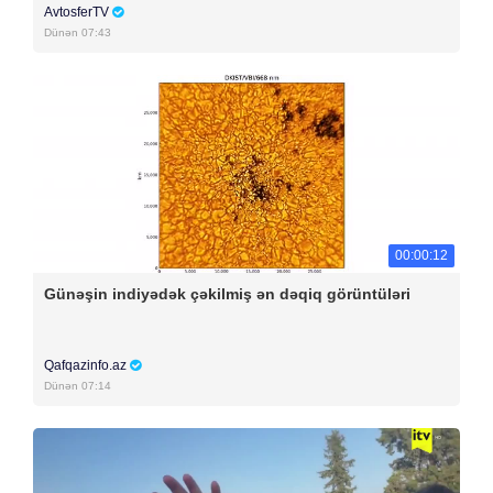
AvtosferTV
Dünən 07:43
00:00:12
Günəşin indiyədək çəkilmiş ən dəqiq görüntüləri
Qafqazinfo.az
Dünən 07:14