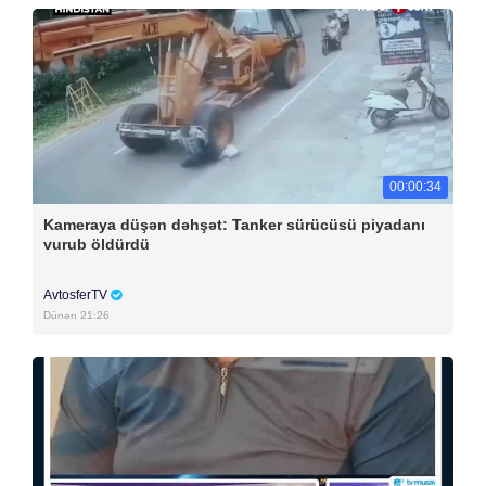
00:00:34
Kameraya düşən dəhşət: Tanker sürücüsü piyadanı
vurub öldürdü
AvtosferTV
Dünən 21:26