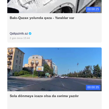
00:00:25
Bakı-Qazax yolunda qəza - Yaralılar var
Qafqazinfo.az
2 gün öncə 15:44
00:00:35
Sola dönməyə icazə olsa da cərimə yazılır