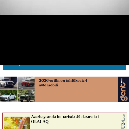
Sıxlıqdan yayınmaq istəyən
sürücü əks yola keçdi
10.04.2026
0
AVTOSFERTV
ABUNƏ OL
Nə düşünürsən?