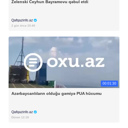
Zelenski Ceyhun Bayramovu qəbul etdi
Qafqazinfo.az
2 gün öncə 20:46
00:01:30
Azərbaycanlıların olduğu gəmiyə PUA hücumu
Qafqazinfo.az
Dünən 12:18