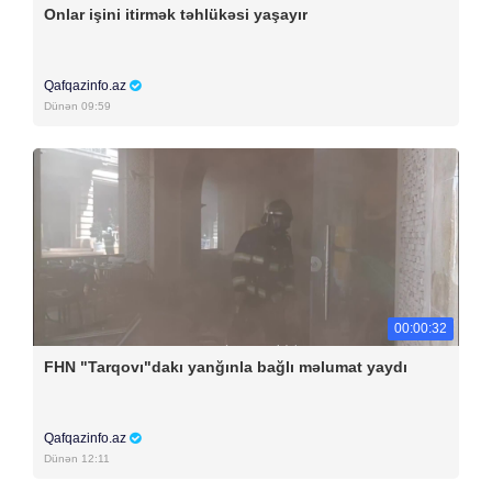
Onlar işini itirmək təhlükəsi yaşayır
Qafqazinfo.az
Dünən 09:59
00:00:32
FHN "Tarqovı"dakı yanğınla bağlı məlumat yaydı
Qafqazinfo.az
Dünən 12:11