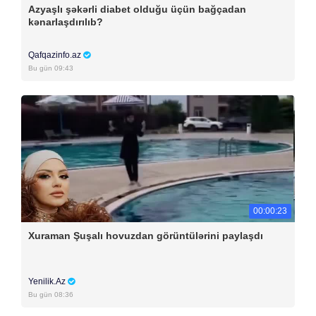
Azyaşlı şəkərli diabet olduğu üçün bağçadan
kənarlaşdırılıb?
Qafqazinfo.az
Bu gün 09:43
00:00:23
Xuraman Şuşalı hovuzdan görüntülərini paylaşdı
Yenilik.Az
Bu gün 08:36