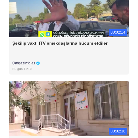
00:02:14
Şəkiliş vaxtı İTV əməkdaşlarına hücum etdilər
Qafqazinfo.az
Bu gün 11:10
00:02:38