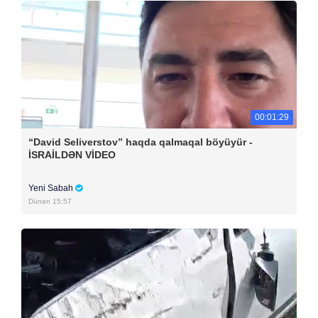
00:01:29
“David Seliverstov” haqda qalmaqal böyüyür -
İSRAİLDƏN VİDEO
Yeni Sabah
Dünən 15:57