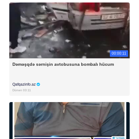
00:00:11
Dəməşqdə sərnişin avtobusuna bombalı hücum
Qafqazinfo.az
Dünən 03:11