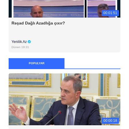
00:01:51
Rəşad Dağlı Azadlığa çıxır?
Yenilik.Az
Dünən 19:31
POPULYAR
00:00:18