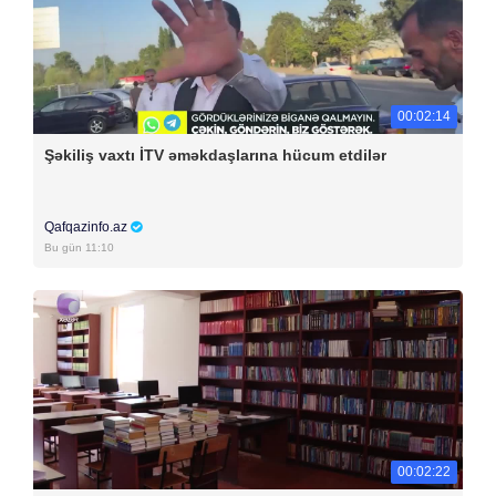
00:02:14
Şəkiliş vaxtı İTV əməkdaşlarına hücum etdilər
Qafqazinfo.az
Bu gün 11:10
00:02:22