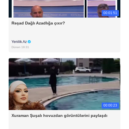
00:01:51
Rəşad Dağlı Azadlığa çıxır?
Yenilik.Az
Dünən 19:31
00:00:23
Xuraman Şuşalı hovuzdan görüntülərini paylaşdı