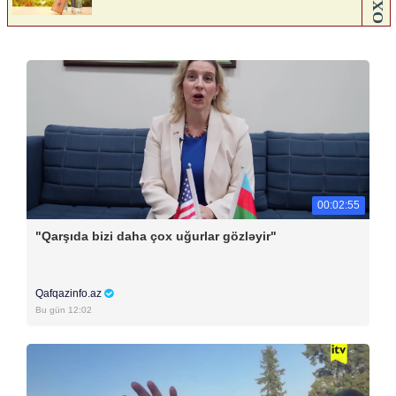
00:02:55
"Qarşıda bizi daha çox uğurlar gözləyir"
Qafqazinfo.az
Bu gün 12:02