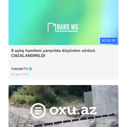
00:00:38
8 aylıq hamiləni yarıyolda düşürdən sürücü
CƏZALANDIRILDI
AvtosferTV
Bu gün 18:21