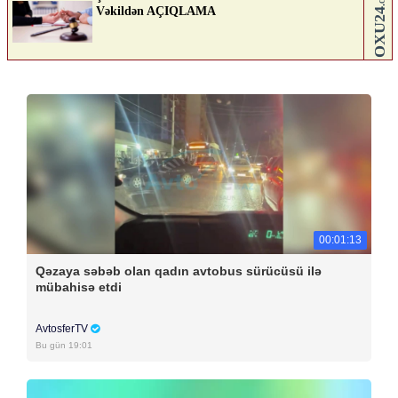
00:01:13
Qəzaya səbəb olan qadın avtobus sürücüsü ilə
mübahisə etdi
AvtosferTV
Bu gün 19:01