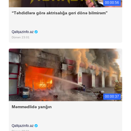
00:00:56
“Təhdidlərə görə aktrisalığa geri dönə bilmirəm”
Qafqazinfo.az
Dünən 23:01
00:00:37
Məmmədlidə yanğın
Qafqazinfo.az