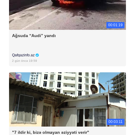
00:01:19
Ağsuda “Audi” yandı
Qafqazinfo.az
2 gün öncə 19:59
00:03:11
"7 ildir ki, bizə olmayan əziyyəti verir"