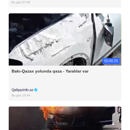
Bu gün 07:56
00:00:25
Bakı-Qazax yolunda qəza - Yaralılar var
Qafqazinfo.az
Bu gün 15:44