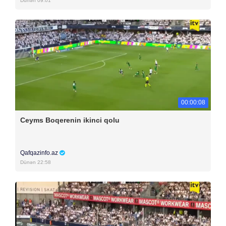
Dünən 09:01
00:00:08
Ceyms Boqerenin ikinci qolu
Qafqazinfo.az
Dünən 22:58