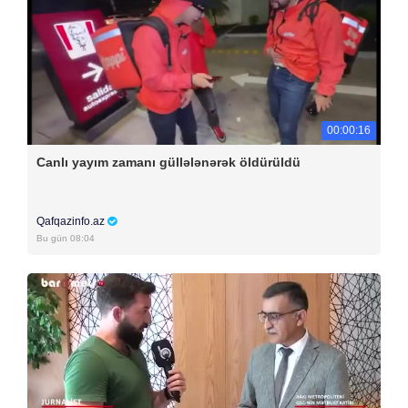
00:00:16
Canlı yayım zamanı güllələnərək öldürüldü
Qafqazinfo.az
Bu gün 08:04