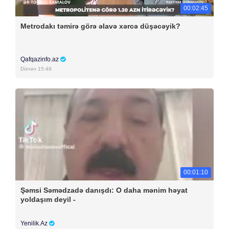
00:02:45
Metrodakı təmirə görə əlavə xərcə düşəcəyik?
Qafqazinfo.az
Dünən 15:49
00:01:10
Şəmsi Səmədzadə danışdı: O daha mənim həyat
yoldaşım deyil -
Yenilik.Az