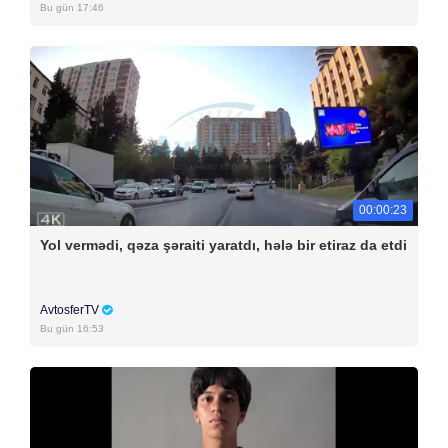
Bu gün 17:46
00:00:23
Yol vermədi, qəza şəraiti yaratdı, hələ bir etiraz da etdi
AvtosferTV
Bu gün 16:53