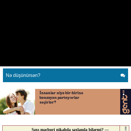
“Yaşıdlarım nəvə sevinci
yaşayır...” - 23 il sonra gələn
möcüzə
16.05.2026
0
YENILIK.AZ
ABUNƏ OL
Nə düşünürsən?