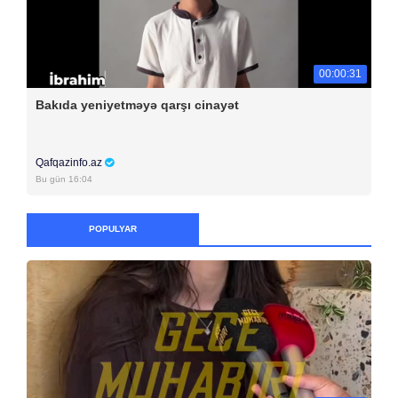
00:00:31
Bakıda yeniyetməyə qarşı cinayət
Qafqazinfo.az
Bu gün 16:04
POPULYAR