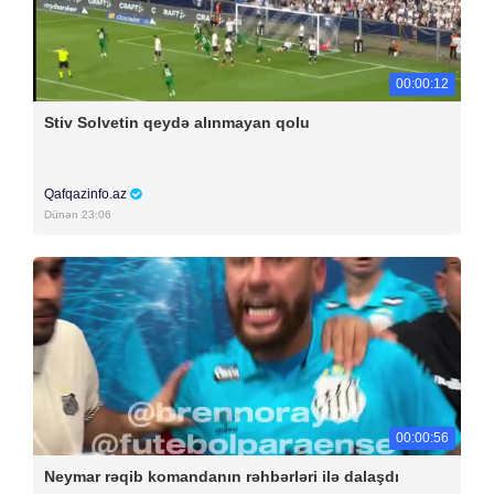
00:00:12
Stiv Solvetin qeydə alınmayan qolu
Qafqazinfo.az
Dünən 23:06
00:00:56
Neymar rəqib komandanın rəhbərləri ilə dalaşdı