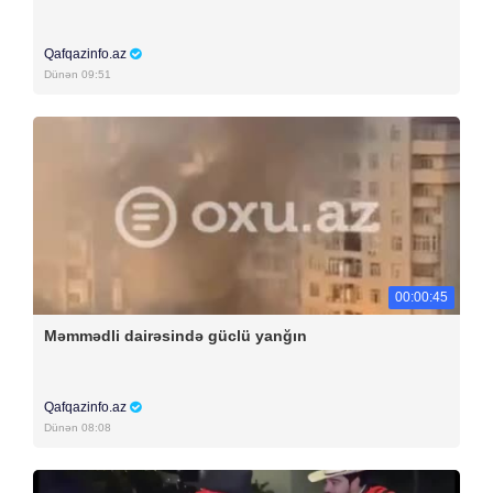
Qafqazinfo.az
Dünən 09:51
00:00:45
Məmmədli dairəsində güclü yanğın
Qafqazinfo.az
Dünən 08:08