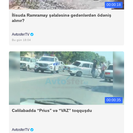
00:00:18
İlisuda Ramramay şəlaləsinə gedənlərdən ödəniş
alınır?
AvtosferTV
Bu gün 18:04
00:00:35
Cəlilabadda “Prius” və “VAZ” toqquşdu
AvtosferTV