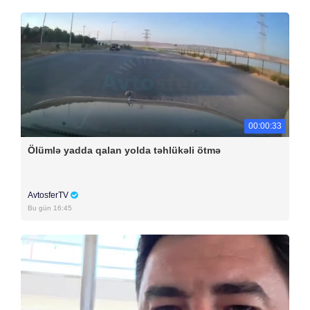
00:00:33
Ölümlə yadda qalan yolda təhlükəli ötmə
AvtosferTV
Bu gün 16:45