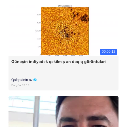
00:00:12
Günəşin indiyədək çəkilmiş ən dəqiq görüntüləri
Qafqazinfo.az
Bu gün 07:14