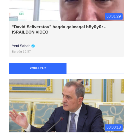
00:01:29
“David Seliverstov” haqda qalmaqal böyüyür -
İSRAİLDƏN VİDEO
Yeni Sabah
Bu gün 15:57
POPULYAR
00:00:18