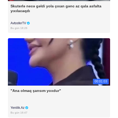
Skuterlə necə gəldi yola çıxan gənc az qala asfalta
yıxılacaqdı
AvtosferTV
Bu gün 18:26
00:01:03
"Ana olmaq şansım yoxdur"
Yenilik.Az
Bu gün 16:47