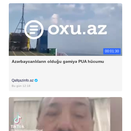
00:01:30
Azərbaycanlıların olduğu gəmiyə PUA hücumu
Qafqazinfo.az
Bu gün 12:18