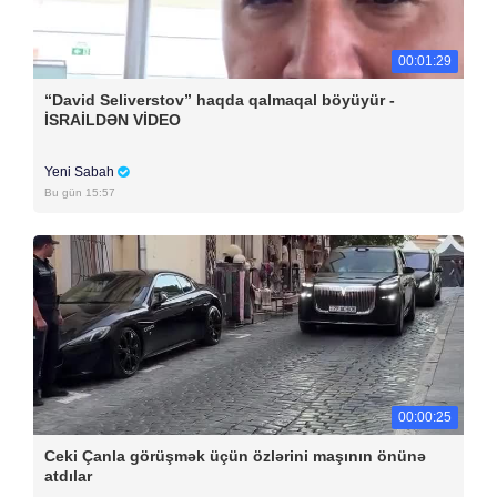
00:01:29
“David Seliverstov” haqda qalmaqal böyüyür -
İSRAİLDƏN VİDEO
Yeni Sabah
Bu gün 15:57
00:00:25
Ceki Çanla görüşmək üçün özlərini maşının önünə
atdılar