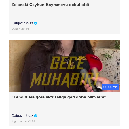
Zelenski Ceyhun Bayramovu qəbul etdi
Qafqazinfo.az
Dünən 20:46
00:00:56
“Təhdidlərə görə aktrisalığa geri dönə bilmirəm”
Qafqazinfo.az
2 gün öncə 23:01