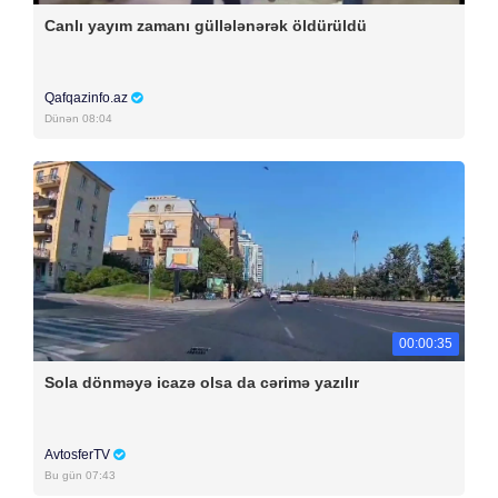
Canlı yayım zamanı güllələnərək öldürüldü
Qafqazinfo.az
Dünən 08:04
00:00:35
Sola dönməyə icazə olsa da cərimə yazılır
AvtosferTV
Bu gün 07:43