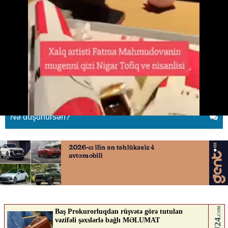
Xalq artistinin qızının müğənni
nişanlısı ilə səmimi görüntüləri
17.05.2026
0
YENILIK.AZ
ABUNƏ OL
Nə düşünürsən?