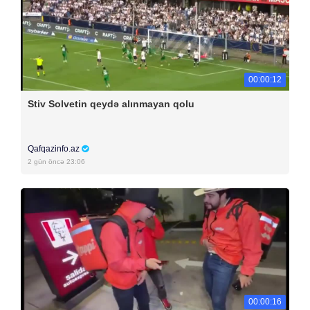
00:00:12
Stiv Solvetin qeydə alınmayan qolu
Qafqazinfo.az
2 gün öncə 23:06
00:00:16