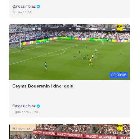
Qafqazinfo.az
Dünən 15:44
00:00:08
Ceyms Boqerenin ikinci qolu
Qafqazinfo.az
2 gün öncə 22:58