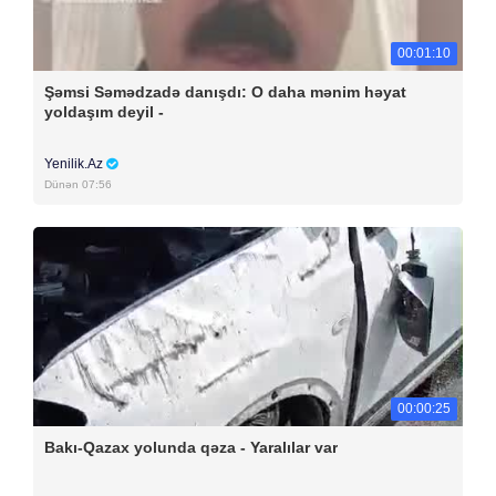
00:01:10
Şəmsi Səmədzadə danışdı: O daha mənim həyat
yoldaşım deyil -
Yenilik.Az
Dünən 07:56
00:00:25
Bakı-Qazax yolunda qəza - Yaralılar var