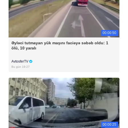
00:00:50
Əyləci tutmayan yük maşını faciəyə səbəb oldu: 1
ölü, 10 yaralı
AvtosferTV
Bu gün 19:27
00:00:25