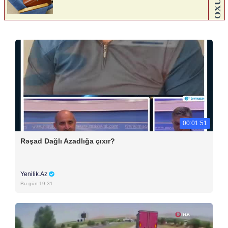
00:01:51
Rəşad Dağlı Azadlığa çıxır?
Yenilik.Az
Bu gün 19:31