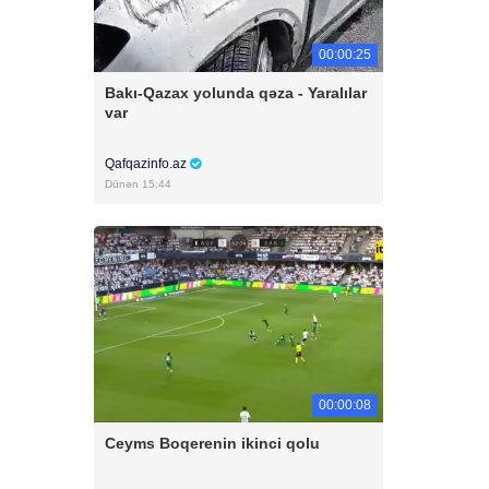
00:00:25
Bakı-Qazax yolunda qəza - Yaralılar
var
Qafqazinfo.az
Dünən 15:44
00:00:08
Ceyms Boqerenin ikinci qolu