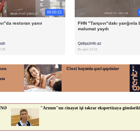
00:00:22
vı"da restoran yanır
FHN "Tarqovı"dakı yanğınla 
məlumat yaydı
bah
Qafqazinfo.az
2:35
Bu gün 12:11