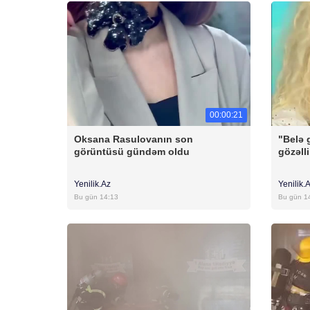
00:00:21
Oksana Rasulovanın son
"Belə 
görüntüsü gündəm oldu
gözəll
Yenilik.Az
Yenilik.
Bu gün 14:13
Bu gün 1