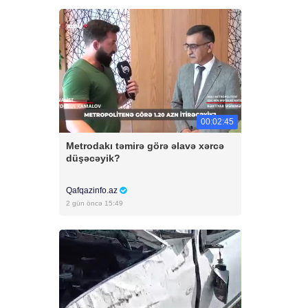
00:02:45
Metrodakı təmirə görə əlavə xərcə
düşəcəyik?
Qafqazinfo.az
2 gün öncə 15:49