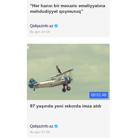
“Hər hansı bir məxaric əməliyyatına
məhdudiyyət qoymuruq”
Qafqazinfo.az
Bu gün 10:18
00:01:48
97 yaşında yeni rekorda imza atdı
Qafqazinfo.az
Bu gün 07:54