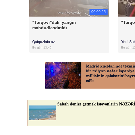
00:00:25
“Tarqovı”dakı yanğın
"Tarqo
məhdudlaşdırıldı
Qafqazinfo.az
Yeni Sa
Bu gün 13:45
Bu gün 1