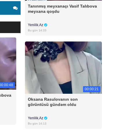
Tanınmış meyxanaçı Vasif Talıbova
meyxana qoşdu
Yenilik.Az
Bu gün 14:33
00:00:48
00:00:21
lıbova
Oksana Rasulovanın son
görüntüsü gündəm oldu
Yenilik.Az
Bu gün 14:13