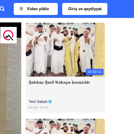
Video yüklə
Giriş və qeydiyyat
00:00:11
Şahbaz Şərif Kəbəyə buraxıldı
Yeni Sabah
Bu gün 14:43