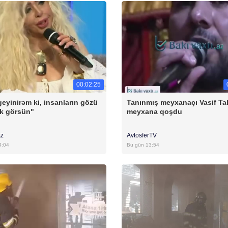
00:02:25
geyinirəm ki, insanların gözü
Tanınmış meyxanaçı Vasif Ta
ik görsün"
meyxana qoşdu
Az
AvtosferTV
4:04
Bu gün 13:54