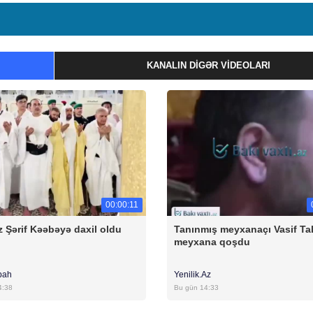
KANALIN DIGƏR VIDEOLARI
00:00:11
 Şərif Kəəbəyə daxil oldu
Tanınmış meyxanaçı Vasif Ta
meyxana qoşdu
bah
Yenilik.Az
4:38
Bu gün 14:33