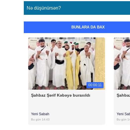
Nə düşünürsən?
BUNLARA DA BAX
00:00:11
Şahbaz Şərif Kəbəyə buraxıldı
Şahbaz
Yeni Sabah
Yeni Sa
Bu gün 14:43
Bu gün 1