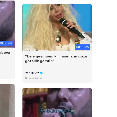
00:00:48
00:02:25
lıbova
"Belə geyinirəm ki, insanların gözü
gözəllik görsün"
Yenilik.Az
Bu gün 14:04