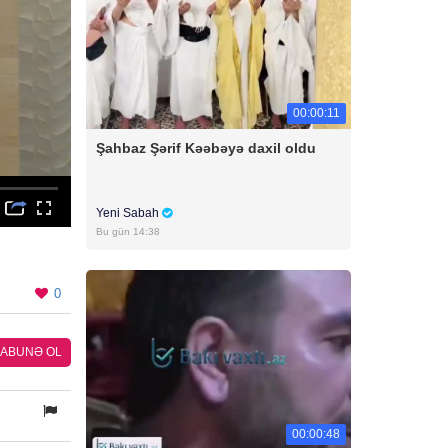
00:00:11
Şahbaz Şərif Kəəbəyə daxil oldu
Yeni Sabah
Bu gün 14:38
0
ABUNƏ OL
00:00:48