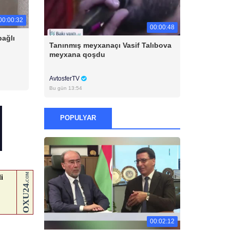
00:00:32
00:00:48
bağlı
Tanınmış meyxanaçı Vasif Talıbova
meyxana qoşdu
AvtosferTV
Bu gün 13:54
POPULYAR
00:02:12