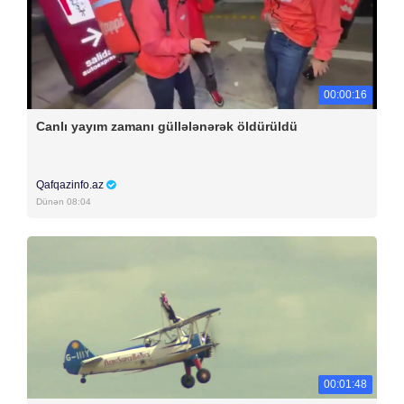
00:00:16
Canlı yayım zamanı güllələnərək öldürüldü
Qafqazinfo.az
Dünən 08:04
00:01:48