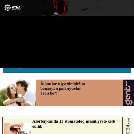
tıxacları azaldacaq YENİ
AVTOMOBİL YOLU çəkilir
16.06.2026
0
AVTOSFERTV
ABUNƏ OL
Nə düşünürsən?