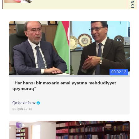
00:02:12
“Hər hansı bir məxaric əməliyyatına məhdudiyyət
qoymuruq”
Qafqazinfo.az
Bu gün 10:18