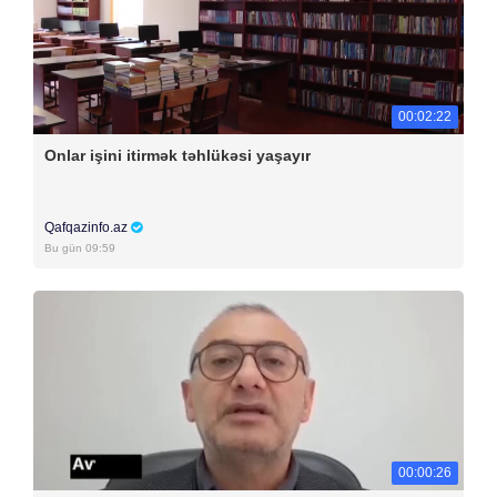
00:02:22
Onlar işini itirmək təhlükəsi yaşayır
Qafqazinfo.az
Bu gün 09:59
00:00:26