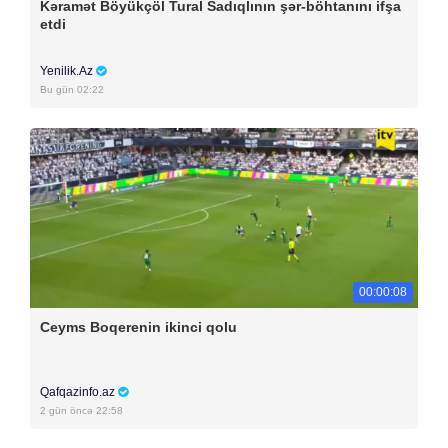
Kəramət Böyükçöl Tural Sadıqlının şər-böhtanını ifşa
etdi
Yenilik.Az
Bu gün 02:22
00:00:08
Ceyms Boqerenin ikinci qolu
Qafqazinfo.az
2 gün öncə 22:58