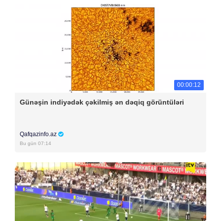
00:00:12
Günəşin indiyədək çəkilmiş ən dəqiq görüntüləri
Qafqazinfo.az
Bu gün 07:14