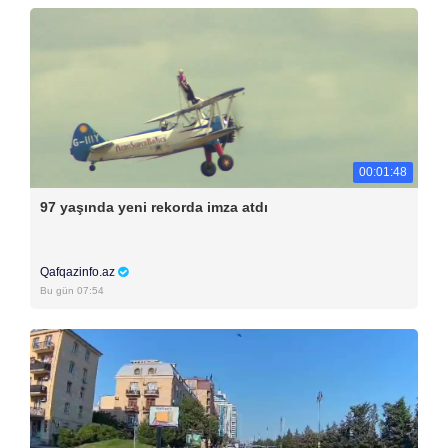
00:01:48
97 yaşında yeni rekorda imza atdı
Qafqazinfo.az
Bu gün 07:54