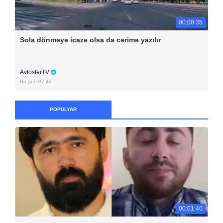
00:00:35
Sola dönməyə icazə olsa da cərimə yazılır
AvtosferTV
Bu gün 07:43
POPULYAR
00:01:40