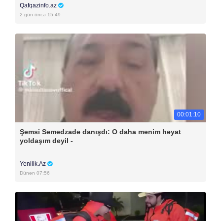
Qafqazinfo.az
2 gün öncə 15:49
00:01:10
Şəmsi Səmədzadə danışdı: O daha mənim həyat
yoldaşım deyil -
Yenilik.Az
Dünən 07:56