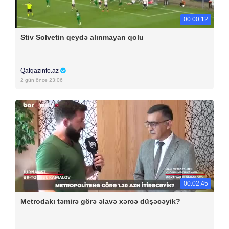
00:00:12
Stiv Solvetin qeydə alınmayan qolu
Qafqazinfo.az
2 gün öncə 23:06
00:02:45
Metrodakı təmirə görə əlavə xərcə düşəcəyik?