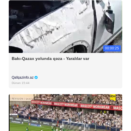
00:00:25
Bakı-Qazax yolunda qəza - Yaralılar var
Qafqazinfo.az
Dünən 15:44