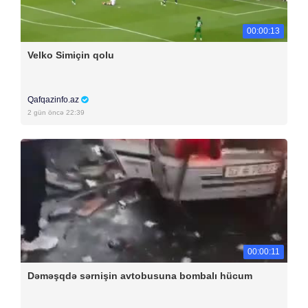
00:00:13
Velko Simiçin qolu
Qafqazinfo.az
2 gün öncə 22:39
00:00:11
Dəməşqdə sərnişin avtobusuna bombalı hücum