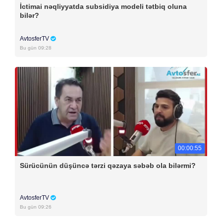
İctimai nəqliyyatda subsidiya modeli tətbiq oluna
bilər?
AvtosferTV
Bu gün 09:28
00:00:55
Sürücünün düşüncə tərzi qəzaya səbəb ola bilərmi?
AvtosferTV
Bu gün 09:26