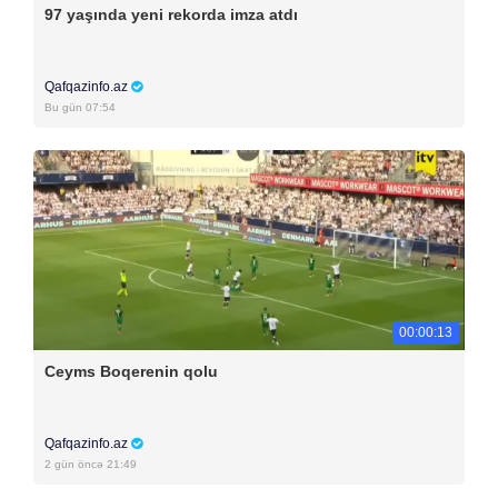
97 yaşında yeni rekorda imza atdı
Qafqazinfo.az
Bu gün 07:54
00:00:13
Ceyms Boqerenin qolu
Qafqazinfo.az
2 gün öncə 21:49