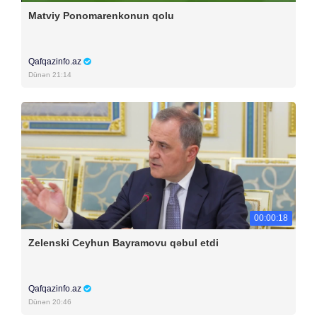
Matviy Ponomarenkonun qolu
Qafqazinfo.az
Dünən 21:14
00:00:18
Zelenski Ceyhun Bayramovu qəbul etdi
Qafqazinfo.az
Dünən 20:46