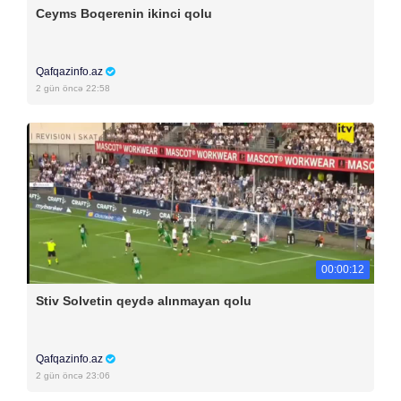
Ceyms Boqerenin ikinci qolu
Qafqazinfo.az
2 gün öncə 22:58
00:00:12
Stiv Solvetin qeydə alınmayan qolu
Qafqazinfo.az
2 gün öncə 23:06