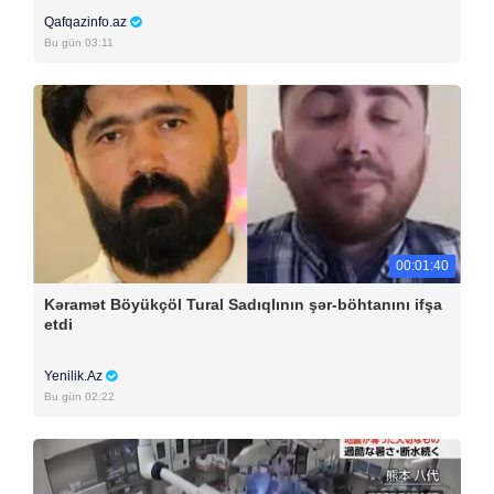
Qafqazinfo.az
Bu gün 03:11
00:01:40
Kəramət Böyükçöl Tural Sadıqlının şər-böhtanını ifşa
etdi
Yenilik.Az
Bu gün 02:22