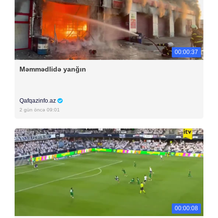
00:00:37
Məmmədlidə yanğın
Qafqazinfo.az
2 gün öncə 09:01
00:00:08