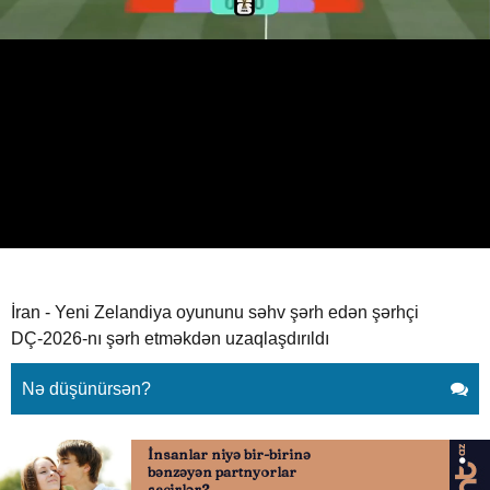
DÇ-2026-nı şərh etməkdən
uzaqlaşdırıldı
16.06.2026
0
OFFSIDE TV
ABUNƏ OL
TRT bəyanat yaydı:
İran - Yeni Zelandiya oyununu səhv şərh edən şərhçi
DÇ-2026-nı şərh etməkdən uzaqlaşdırıldı
Nə düşünürsən?