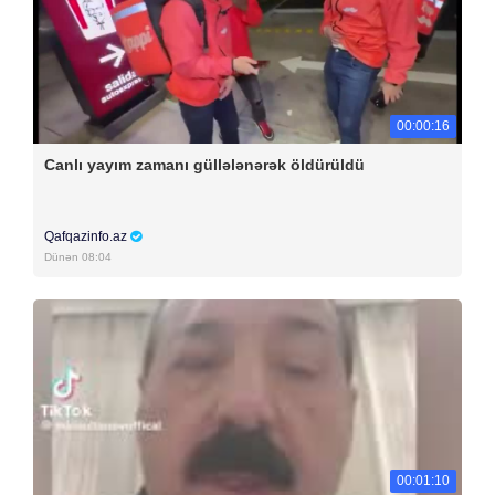
00:00:16
Canlı yayım zamanı güllələnərək öldürüldü
Qafqazinfo.az
Dünən 08:04
00:01:10