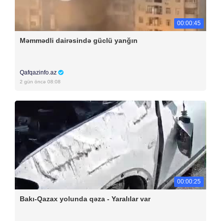
00:00:45
Məmmədli dairəsində güclü yanğın
Qafqazinfo.az
2 gün öncə 08:08
00:00:25
Bakı-Qazax yolunda qəza - Yaralılar var