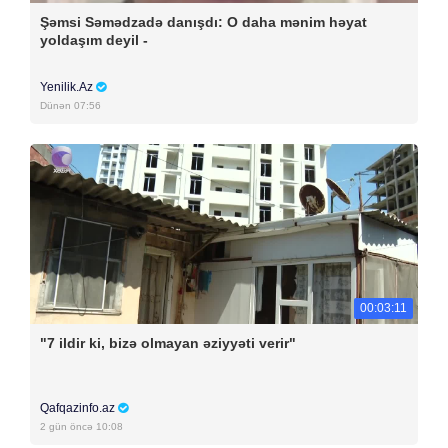
Şəmsi Səmədzadə danışdı: O daha mənim həyat
yoldaşım deyil -
Yenilik.Az
Dünən 07:56
00:03:11
"7 ildir ki, bizə olmayan əziyyəti verir"
Qafqazinfo.az
2 gün öncə 10:08