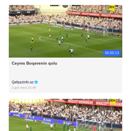
00:00:13
Ceyms Boqerenin qolu
Qafqazinfo.az
2 gün öncə 21:49