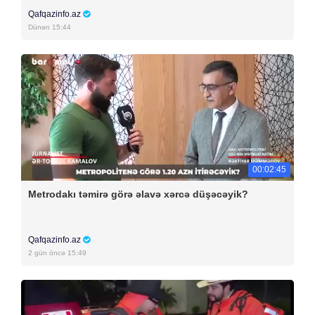
Qafqazinfo.az
Dünən 15:44
00:02:45
Metrodakı təmirə görə əlavə xərcə düşəcəyik?
Qafqazinfo.az
2 gün öncə 15:49