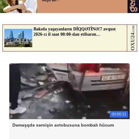
00:00:11
Dəməşqdə sərnişin avtobusuna bombalı hücum