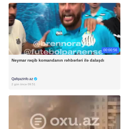
00:00:56
Neymar rəqib komandanın rəhbərləri ilə dalaşdı
Qafqazinfo.az
2 gün öncə 09:51