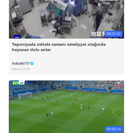
00:01:02
Yaponiyada zəlzələ zamanı əməliyyat otağında
həyəcan dolu anlar
AvtosferTV
Dünən 21:56
00:00:14