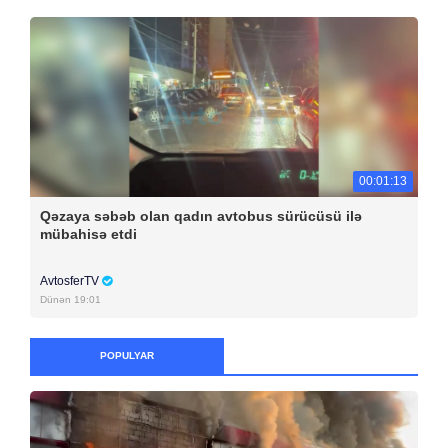
00:01:13
Qəzaya səbəb olan qadın avtobus sürücüsü ilə
mübahisə etdi
AvtosferTV
Dünən 19:01
POPULYAR