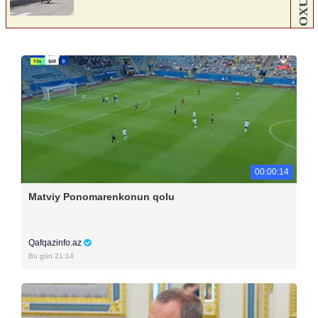
00:00:14
Matviy Ponomarenkonun qolu
Qafqazinfo.az
Bu gün 21:14