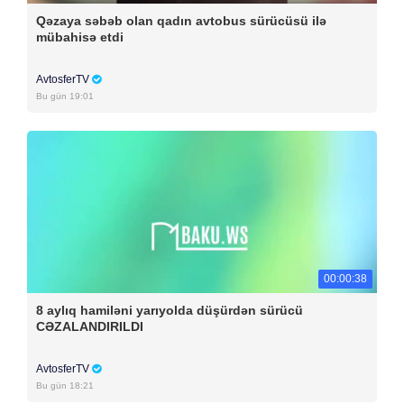
Qəzaya səbəb olan qadın avtobus sürücüsü ilə
mübahisə etdi
AvtosferTV
Bu gün 19:01
00:00:38
8 aylıq hamiləni yarıyolda düşürdən sürücü
CƏZALANDIRILDI
AvtosferTV
Bu gün 18:21