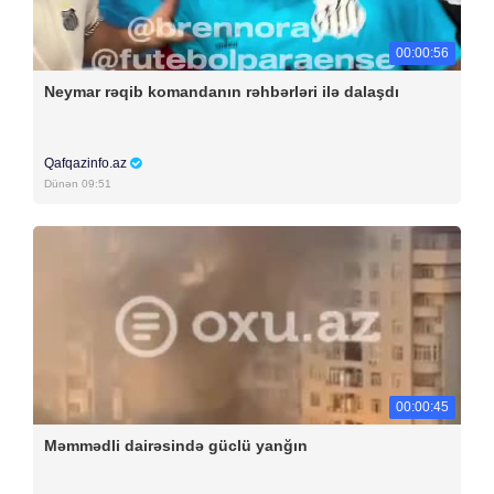
00:00:56
Neymar rəqib komandanın rəhbərləri ilə dalaşdı
Qafqazinfo.az
Dünən 09:51
00:00:45
Məmmədli dairəsində güclü yanğın