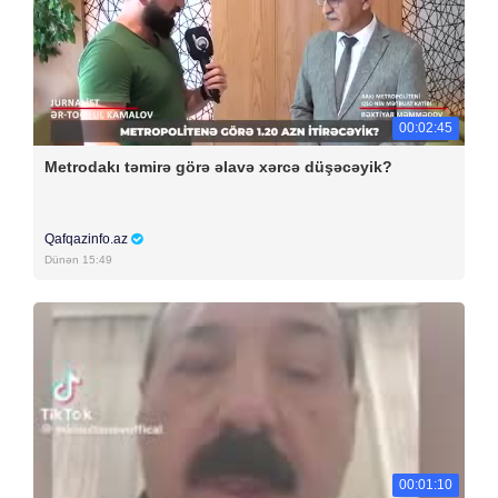
00:02:45
Metrodakı təmirə görə əlavə xərcə düşəcəyik?
Qafqazinfo.az
Dünən 15:49
00:01:10