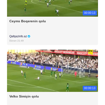
00:00:13
Ceyms Boqerenin qolu
Qafqazinfo.az
Dünən 21:49
00:00:13
Velko Simiçin qolu