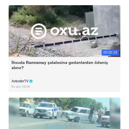
00:00:18
İlisuda Ramramay şəlaləsinə gedənlərdən ödəniş
alınır?
AvtosferTV
Bu gün 18:04