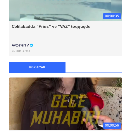
00:00:35
Cəlilabadda “Prius” və “VAZ” toqquşdu
AvtosferTV
Bu gün 17:46
POPULYAR
00:00:56