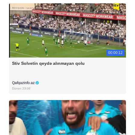
00:00:12
Stiv Solvetin qeydə alınmayan qolu
Qafqazinfo.az
Dünən 23:06