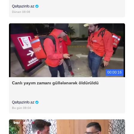
Qafqazinfo.az
Dünən 08:08
00:00:16
Canlı yayım zamanı güllələnərək öldürüldü
Qafqazinfo.az
Bu gün 08:04