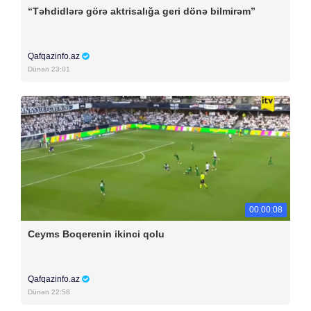
“Təhdidlərə görə aktrisalığa geri dönə bilmirəm”
Qafqazinfo.az
Dünən 23:01
00:00:08
Ceyms Boqerenin ikinci qolu
Qafqazinfo.az
Dünən 22:58