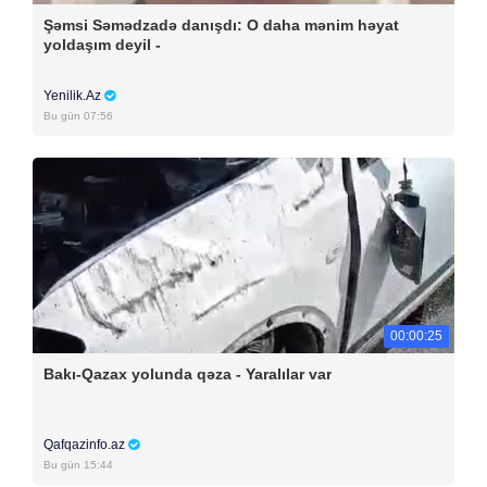
Şəmsi Səmədzadə danışdı: O daha mənim həyat
yoldaşım deyil -
Yenilik.Az
Bu gün 07:56
00:00:25
Bakı-Qazax yolunda qəza - Yaralılar var
Qafqazinfo.az
Bu gün 15:44