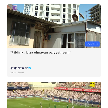
00:03:11
"7 ildir ki, bizə olmayan əziyyəti verir"
Qafqazinfo.az
Dünən 10:08