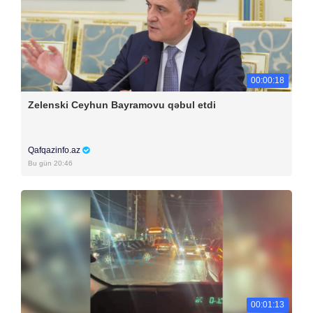
00:00:18
Zelenski Ceyhun Bayramovu qəbul etdi
Qafqazinfo.az
Bu gün 20:46
00:01:13