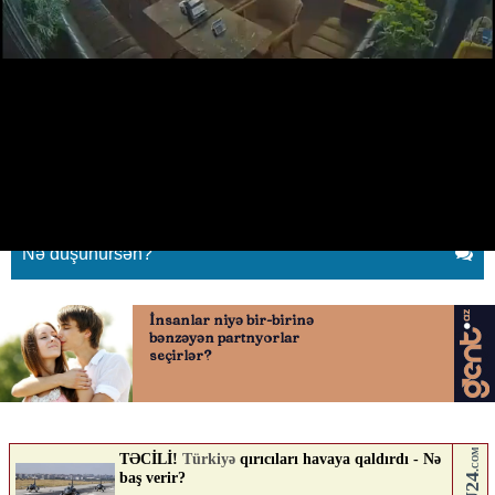
Ürəktutmadan vəfat edən
aktrisanın son görüntüləri
16.06.2026
0
QAFQAZINFO.AZ
ABUNƏ OL
Nə düşünürsən?