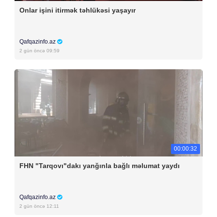
Onlar işini itirmək təhlükəsi yaşayır
Qafqazinfo.az
2 gün öncə 09:59
00:00:32
FHN "Tarqovı"dakı yanğınla bağlı məlumat yaydı
Qafqazinfo.az
2 gün öncə 12:11