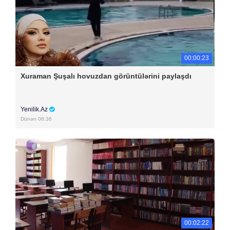
00:00:23
Xuraman Şuşalı hovuzdan görüntülərini paylaşdı
Yenilik.Az
Dünən 08:36
00:02:22