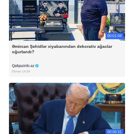
00:01:08
Əmircan Şəhidlər xiyabanından dekorativ ağaclar
oğurlanıb?
Qafqazinfo.az
Dünən 14:59
00:00:31