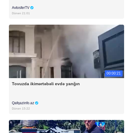
AvtosferTV
Dünən 21:01
00:00:21
Tovuzda ikimərtəbəli evdə yanğın
Qafqazinfo.az
Dünən 15:22