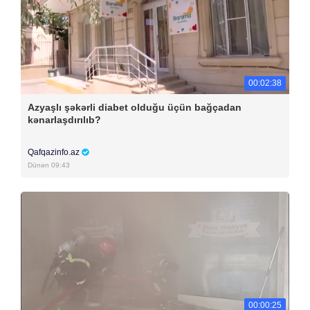
00:02:38
Azyaşlı şəkərli diabet olduğu üçün bağçadan
kənarlaşdırılıb?
Qafqazinfo.az
Dünən 09:43
00:00:25