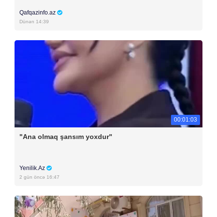
Qafqazinfo.az
Dünən 14:39
00:01:03
"Ana olmaq şansım yoxdur"
Yenilik.Az
2 gün öncə 16:47