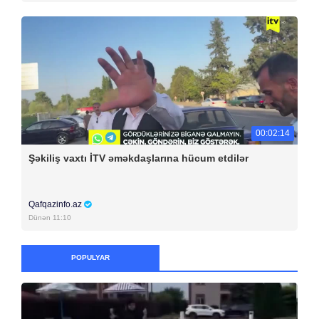
00:02:14
Şəkiliş vaxtı İTV əməkdaşlarına hücum etdilər
Qafqazinfo.az
Dünən 11:10
POPULYAR