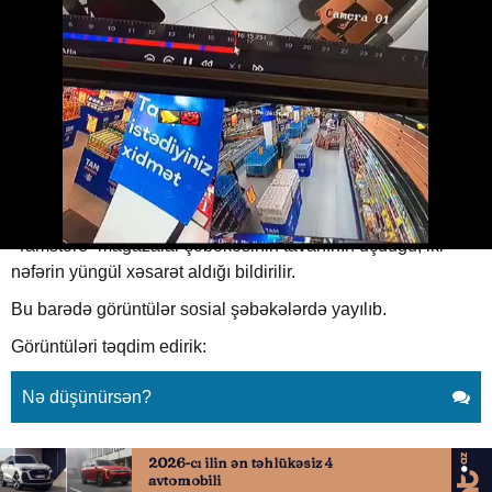
Marketdə göydən adam düşdü
16.06.2026
0
UCNOQTA.AZ
ABUNƏ OL
Bakıda qeyri-adi hadisə baş verib.
“Tamstore” mağazalar şəbəkəsinin tavanının uçduğu, iki
nəfərin yüngül xəsarət aldığı bildirilir.
Bu barədə görüntülər sosial şəbəkələrdə yayılıb.
Görüntüləri təqdim edirik:
Nə düşünürsən?