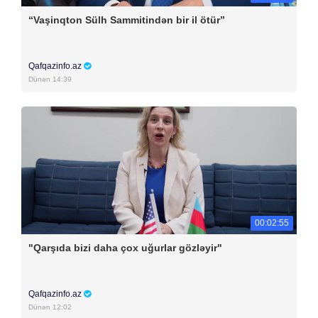
“Vaşinqton Sülh Sammitindən bir il ötür”
Qafqazinfo.az
Dünən 14:39
00:02:55
"Qarşıda bizi daha çox uğurlar gözləyir"
Qafqazinfo.az
Dünən 12:02