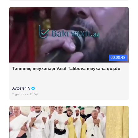
00:00:48
Tanınmış meyxanaçı Vasif Talıbova meyxana qoşdu
AvtosferTV
2 gün öncə 13:54