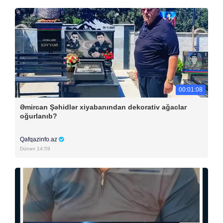
00:01:08
Əmircan Şəhidlər xiyabanından dekorativ ağaclar
oğurlanıb?
Qafqazinfo.az
Dünən 14:59