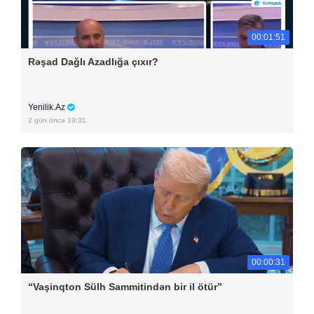
00:01:51
Rəşad Dağlı Azadlığa çıxır?
Yenilik.Az
2 gün öncə 19:31
00:00:31
“Vaşinqton Sülh Sammitindən bir il ötür”