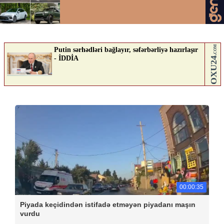
00:00:35
Piyada keçidindən istifadə etməyən piyadanı maşın
vurdu