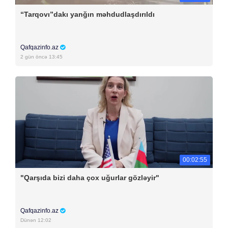
“Tarqovı”dakı yanğın məhdudlaşdırıldı
Qafqazinfo.az
2 gün öncə 13:45
00:02:55
"Qarşıda bizi daha çox uğurlar gözləyir"
Qafqazinfo.az
Dünən 12:02