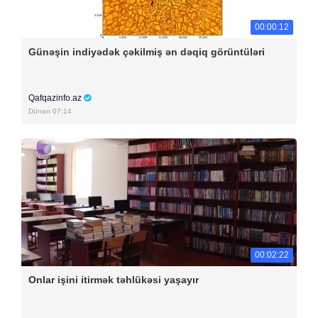
00:00:12
Günəşin indiyədək çəkilmiş ən dəqiq görüntüləri
Qafqazinfo.az
Dünən 07:14
00:02:22
Onlar işini itirmək təhlükəsi yaşayır