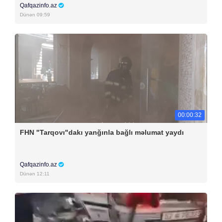
Qafqazinfo.az
Dünən 09:59
00:00:32
FHN "Tarqovı"dakı yanğınla bağlı məlumat yaydı
Qafqazinfo.az
Dünən 12:11