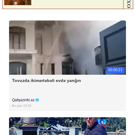
00:00:21
Tovuzda ikimərtəbəli evdə yanğın
Qafqazinfo.az
Bu gün 15:22