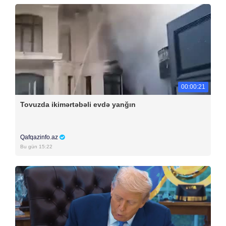
00:00:21
Tovuzda ikimərtəbəli evdə yanğın
Qafqazinfo.az
Bu gün 15:22