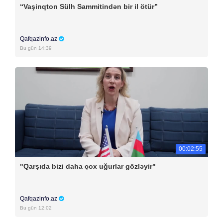
“Vaşinqton Sülh Sammitindən bir il ötür”
Qafqazinfo.az
Bu gün 14:39
00:02:55
"Qarşıda bizi daha çox uğurlar gözləyir"
Qafqazinfo.az
Bu gün 12:02