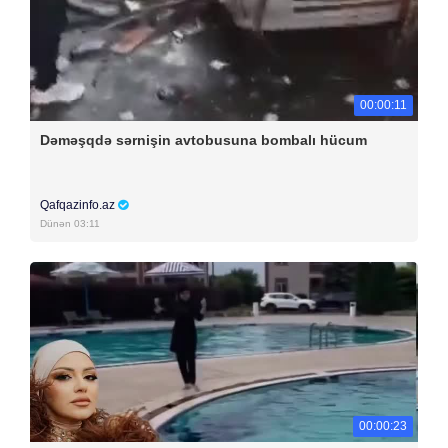
00:00:11
Dəməşqdə sərnişin avtobusuna bombalı hücum
Qafqazinfo.az
Dünən 03:11
00:00:23