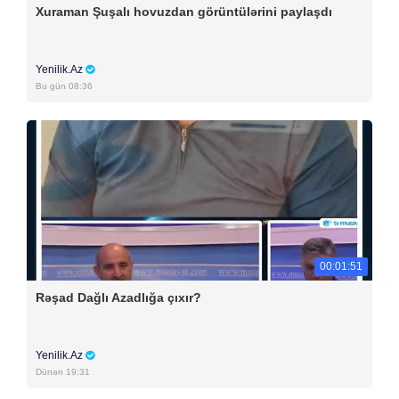
Xuraman Şuşalı hovuzdan görüntülərini paylaşdı
Yenilik.Az
Bu gün 08:36
00:01:51
Rəşad Dağlı Azadlığa çıxır?
Yenilik.Az
Dünən 19:31