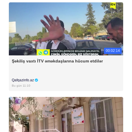
00:02:14
Şəkiliş vaxtı İTV əməkdaşlarına hücum etdilər
Qafqazinfo.az
Bu gün 11:10