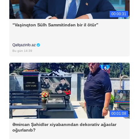
00:00:31
“Vaşinqton Sülh Sammitindən bir il ötür”
Qafqazinfo.az
Bu gün 14:39
00:01:08
Əmircan Şəhidlər xiyabanından dekorativ ağaclar
oğurlanıb?