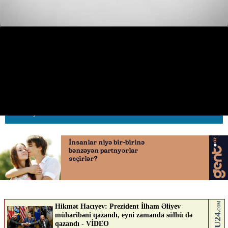
Piyada az qala avtobusun altında
qalacaqdı
16.06.2026
0
AVTOSFERTV
ABUNƏ OL
Nə düşünürsən?