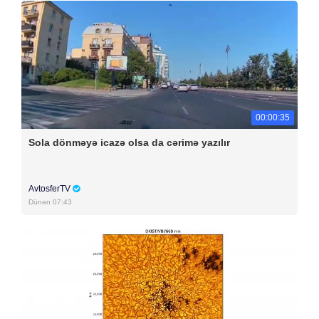
00:00:35
Sola dönməyə icazə olsa da cərimə yazılır
AvtosferTV
Dünən 07:43