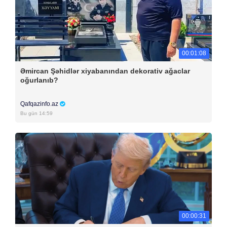
00:01:08
Əmircan Şəhidlər xiyabanından dekorativ ağaclar
oğurlanıb?
Qafqazinfo.az
Bu gün 14:59
00:00:31