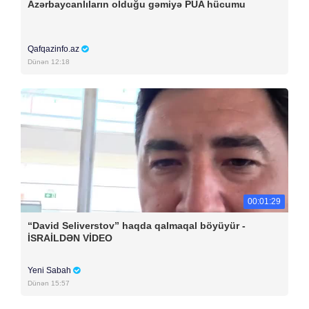
Azərbaycanlıların olduğu gəmiyə PUA hücumu
Qafqazinfo.az
Dünən 12:18
00:01:29
“David Seliverstov” haqda qalmaqal böyüyür -
İSRAİLDƏN VİDEO
Yeni Sabah
Dünən 15:57