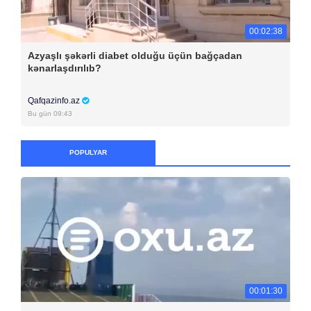
00:02:38
Azyaşlı şəkərli diabet olduğu üçün bağçadan
kənarlaşdırılıb?
Qafqazinfo.az
Bu gün 09:43
POPULYAR
00:01:30