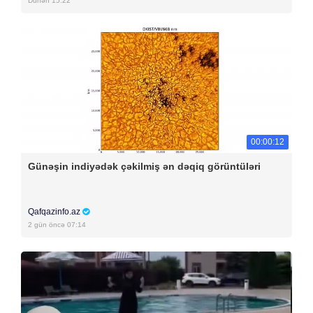
Dünən 15:22
00:00:12
Günəşin indiyədək çəkilmiş ən dəqiq görüntüləri
Qafqazinfo.az
2 gün öncə 07:14