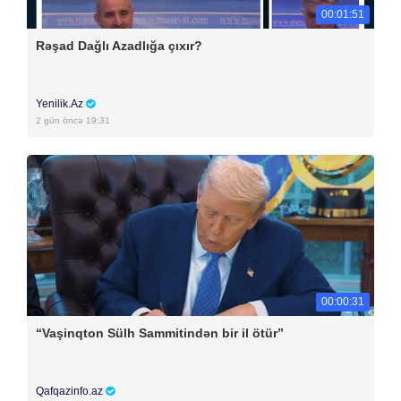
00:01:51
Rəşad Dağlı Azadlığa çıxır?
Yenilik.Az
2 gün öncə 19:31
00:00:31
“Vaşinqton Sülh Sammitindən bir il ötür”
Qafqazinfo.az