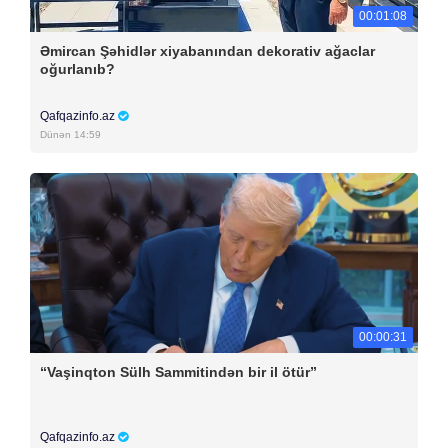
00:01:08
Əmircan Şəhidlər xiyabanından dekorativ ağaclar
oğurlanıb?
Qafqazinfo.az
Dünən 14:59
00:00:31
“Vaşinqton Sülh Sammitindən bir il ötür”
Qafqazinfo.az