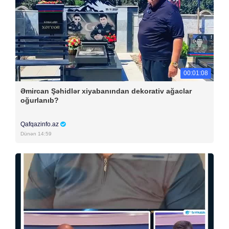
00:01:08
Əmircan Şəhidlər xiyabanından dekorativ ağaclar
oğurlanıb?
Qafqazinfo.az
Dünən 14:59