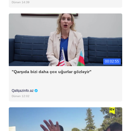
Dünən 14:39
00:02:55
"Qarşıda bizi daha çox uğurlar gözləyir"
Qafqazinfo.az
Dünən 12:02