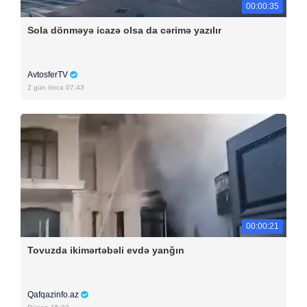
00:00:35
Sola dönməyə icazə olsa da cərimə yazılır
AvtosferTV
2 gün öncə 07:43
00:00:21
Tovuzda ikimərtəbəli evdə yanğın
Qafqazinfo.az