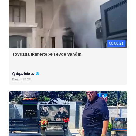
00:00:21
Tovuzda ikimərtəbəli evdə yanğın
Qafqazinfo.az
Dünən 15:22