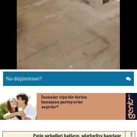
“Niaqara” və “Kral”
restoranlarından ənənəvi bayram
sovqatı
27.05.2026
0
QAFQAZINFO.AZ
ABUNƏ OL
Nə düşünürsən?