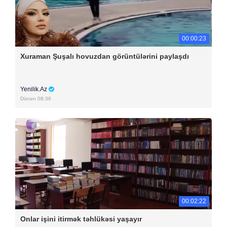
00:00:23
Xuraman Şuşalı hovuzdan görüntülərini paylaşdı
Yenilik.Az
Dünən 08:36
00:02:22
Onlar işini itirmək təhlükəsi yaşayır