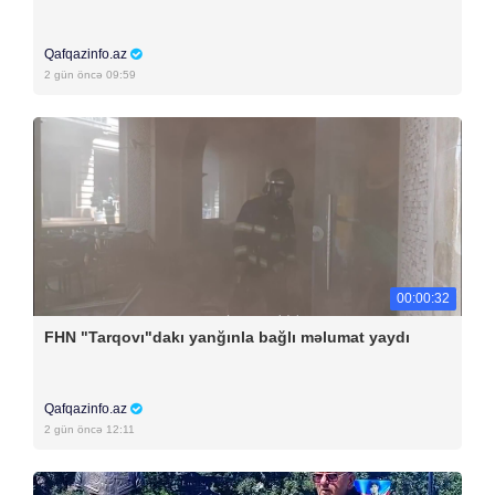
Qafqazinfo.az
2 gün öncə 09:59
00:00:32
FHN "Tarqovı"dakı yanğınla bağlı məlumat yaydı
Qafqazinfo.az
2 gün öncə 12:11