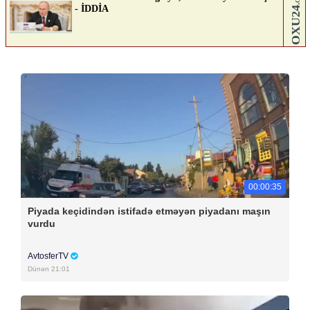
00:00:35
Piyada keçidindən istifadə etməyən piyadanı maşın
vurdu
AvtosferTV
Dünən 21:01