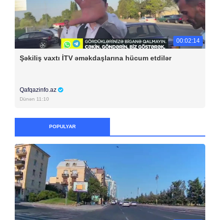
00:02:14
Şəkiliş vaxtı İTV əməkdaşlarına hücum etdilər
Qafqazinfo.az
Dünən 11:10
POPULYAR