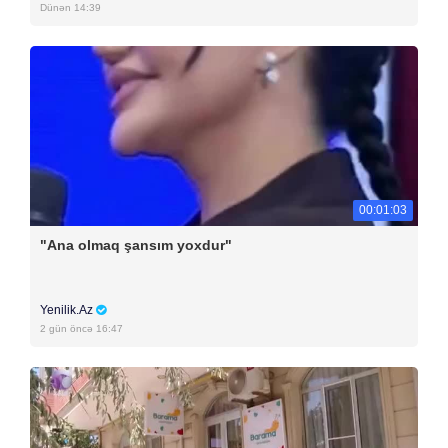
Dünən 14:39
00:01:03
"Ana olmaq şansım yoxdur"
Yenilik.Az
2 gün öncə 16:47