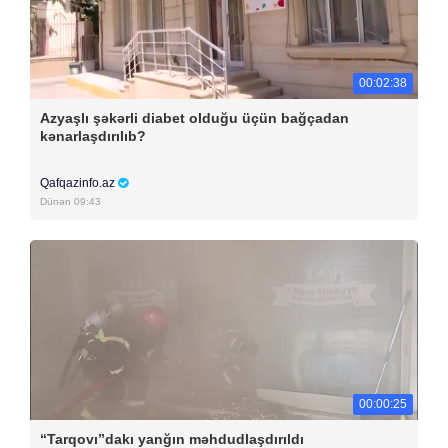
00:02:38
Azyaşlı şəkərli diabet olduğu üçün bağçadan
kənarlaşdırılıb?
Qafqazinfo.az
Dünən 09:43
00:00:25
“Tarqovı”dakı yanğın məhdudlaşdırıldı