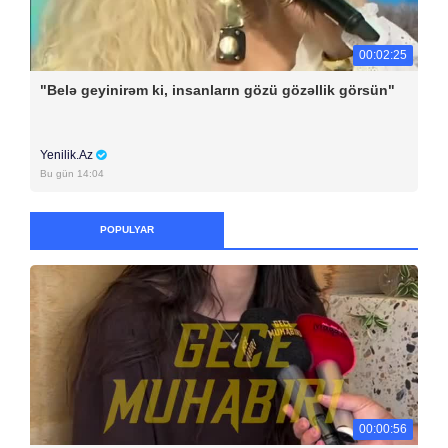
00:02:25
"Belə geyinirəm ki, insanların gözü gözəllik görsün"
Yenilik.Az
Bu gün 14:04
POPULYAR
00:00:56