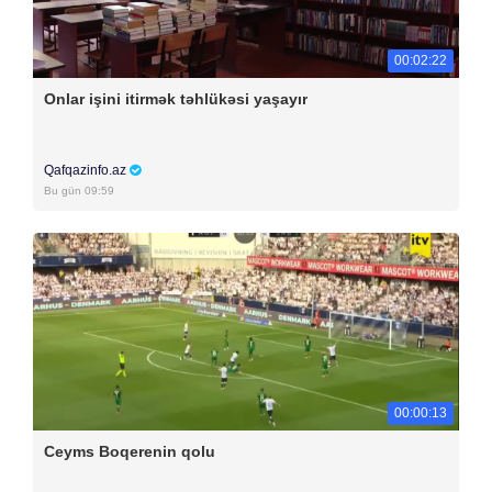
00:02:22
Onlar işini itirmək təhlükəsi yaşayır
Qafqazinfo.az
Bu gün 09:59
00:00:13
Ceyms Boqerenin qolu