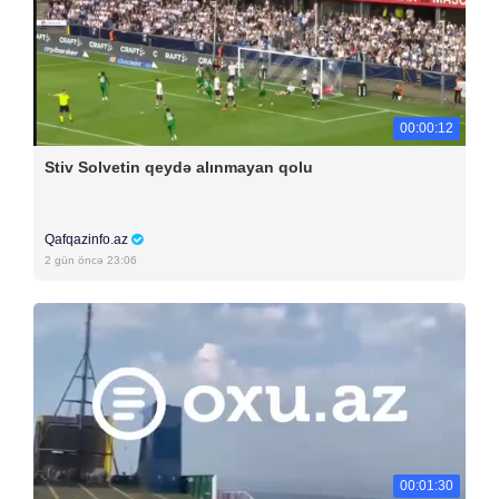
00:00:12
Stiv Solvetin qeydə alınmayan qolu
Qafqazinfo.az
2 gün öncə 23:06
00:01:30