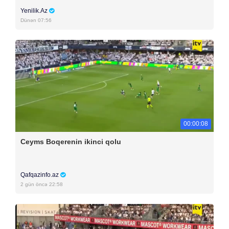
Yenilik.Az
Dünən 07:56
00:00:08
Ceyms Boqerenin ikinci qolu
Qafqazinfo.az
2 gün öncə 22:58