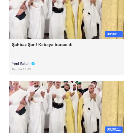
00:00:11
Şahbaz Şərif Kəbəyə buraxıldı
Yeni Sabah
Bu gün 14:43
00:00:11