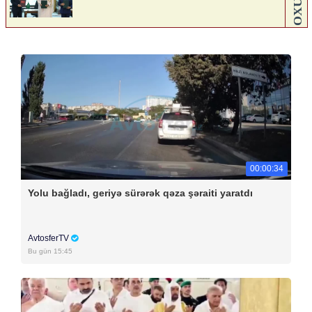
00:00:34
Yolu bağladı, geriyə sürərək qəza şəraiti yaratdı
AvtosferTV
Bu gün 15:45