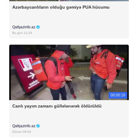
Azərbaycanlıların olduğu gəmiyə PUA hücumu
Qafqazinfo.az
Bu gün 12:18
00:00:16
Canlı yayım zamanı güllələnərək öldürüldü
Qafqazinfo.az
Dünən 08:04