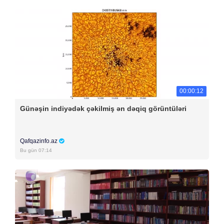
00:00:12
Günəşin indiyədək çəkilmiş ən dəqiq görüntüləri
Qafqazinfo.az
Bu gün 07:14