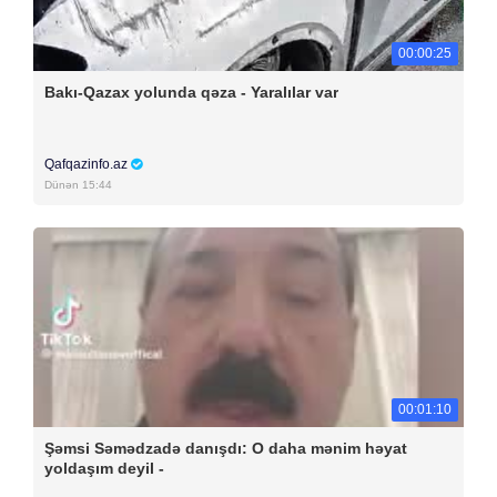
00:00:25
Bakı-Qazax yolunda qəza - Yaralılar var
Qafqazinfo.az
Dünən 15:44
00:01:10
Şəmsi Səmədzadə danışdı: O daha mənim həyat
yoldaşım deyil -