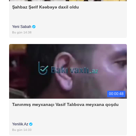
Şahbaz Şərif Kəəbəyə daxil oldu
Yeni Sabah
Bu gün 14:38
00:00:48
Tanınmış meyxanaçı Vasif Talıbova meyxana qoşdu
Yenilik.Az
Bu gün 14:33