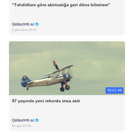
“Təhdidlərə görə aktrisalığa geri dönə bilmirəm”
Qafqazinfo.az
2 gün öncə 23:01
00:01:48
97 yaşında yeni rekorda imza atdı
Qafqazinfo.az
Bu gün 07:54