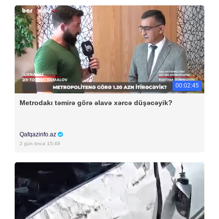
00:02:45
Metrodakı təmirə görə əlavə xərcə düşəcəyik?
Qafqazinfo.az
2 gün öncə 15:49