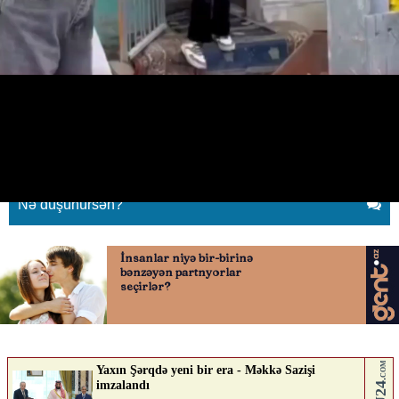
Bakıda QİÇS-dən ölən şəxsin
meyiti niyə ortada qaldı?
25.05.2026
0
BAKUPOST.AZ
ABUNƏ OL
Nə düşünürsən?