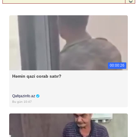
00:00:26
Həmin qazi corab satır?
Qafqazinfo.az
Bu gün 10:47