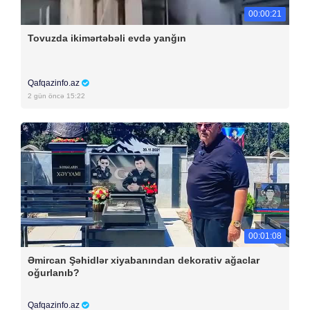
00:00:21
Tovuzda ikimərtəbəli evdə yanğın
Qafqazinfo.az
2 gün öncə 15:22
00:01:08
Əmircan Şəhidlər xiyabanından dekorativ ağaclar
oğurlanıb?
Qafqazinfo.az