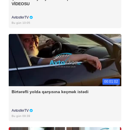
VİDEOSU
AvtosferTV
Bu gün 10:05
00:01:02
Birtərəfli yolda qarşısına keçmək istədi
AvtosferTV
Bu gün 09:39