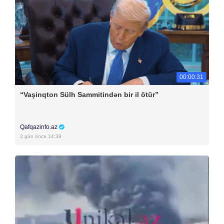
00:00:31
“Vaşinqton Sülh Sammitindən bir il ötür”
Qafqazinfo.az
2 gün öncə 14:39