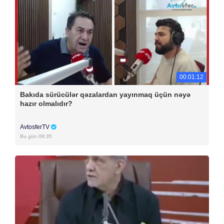
00:01:12
Bakıda sürücülər qəzalardan yayınmaq üçün nəyə
hazır olmalıdır?
AvtosferTV
Bu gün 09:35