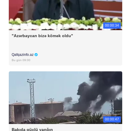
00:00:34
"Azərbaycan bizə kömək oldu"
Qafqazinfo.az
Bu gün 09:00
00:00:47
Bakıda güclü yanğın