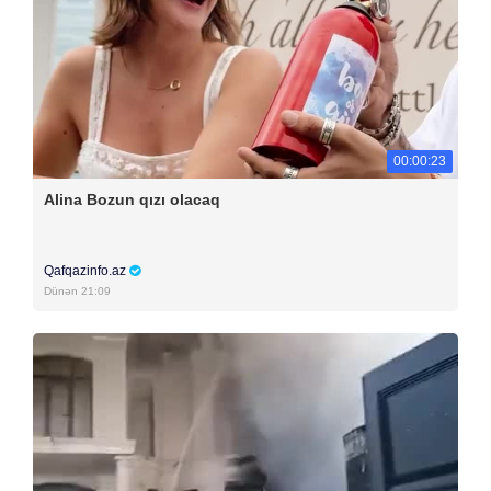
00:00:23
Alina Bozun qızı olacaq
Qafqazinfo.az
Dünən 21:09