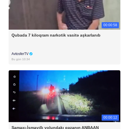
00:00:58
Qubada 7 kiloqram narkotik vasitə aşkarlanıb
AvtosferTV
Bu gün 10:34
00:00:12
Şamaxı-İsmayıllı yolundakı qəzanın ANBAAN