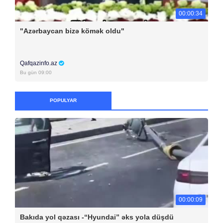
00:00:34
"Azərbaycan bizə kömək oldu"
Qafqazinfo.az
Bu gün 09:00
POPULYAR
00:00:09
Bakıda yol qəzası -“Hyundai” əks yola düşdü