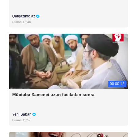
Qafqazinfo.az
Dünən 12:46
00:00:12
Müctəba Xamenei uzun fasilədən sonra
Yeni Sabah
Dünən 11:52