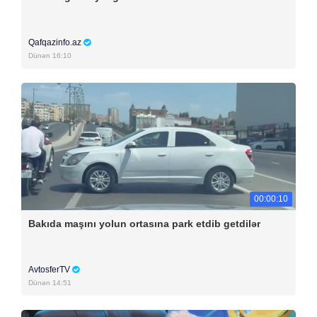
Qafqazinfo.az
Dünən 16:10
00:00:10
Bakıda maşını yolun ortasına park etdib getdilər
AvtosferTV
Dünən 14:51