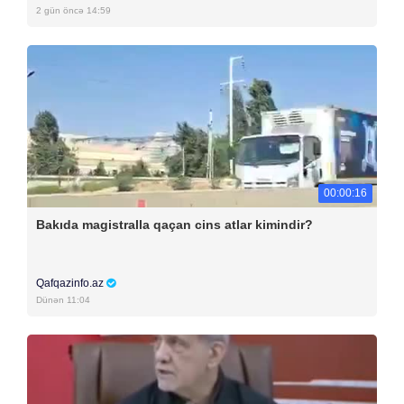
2 gün öncə 14:59
00:00:16
Bakıda magistralla qaçan cins atlar kimindir?
Qafqazinfo.az
Dünən 11:04