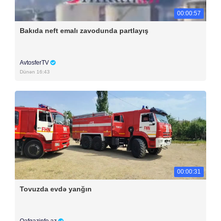
00:00:57
Bakıda neft emalı zavodunda partlayış
AvtosferTV
Dünən 16:43
00:00:31
Tovuzda evdə yanğın