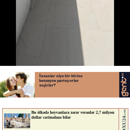
Nazir ilanı çılpaq əlləri ilə tutdu
27.05.2026
0
QAFQAZINFO.AZ
ABUNƏ OL
Nə düşünürsən?