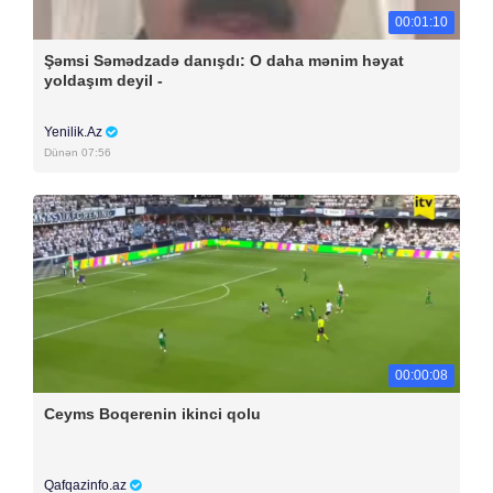
00:01:10
Şəmsi Səmədzadə danışdı: O daha mənim həyat
yoldaşım deyil -
Yenilik.Az
Dünən 07:56
00:00:08
Ceyms Boqerenin ikinci qolu
Qafqazinfo.az