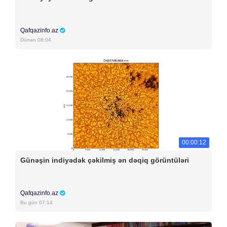
Qafqazinfo.az
Dünən 08:04
00:00:12
Günəşin indiyədək çəkilmiş ən dəqiq görüntüləri
Qafqazinfo.az
Bu gün 07:14