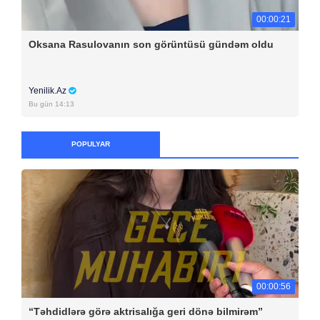
00:00:21
Oksana Rasulovanın son görüntüsü gündəm oldu
Yenilik.Az
Bu gün 14:13
POPULYAR
00:00:56
“Təhdidlərə görə aktrisalığa geri dönə bilmirəm”