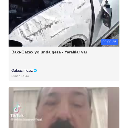
00:00:25
Bakı-Qazax yolunda qəza - Yaralılar var
Qafqazinfo.az
Dünən 15:44