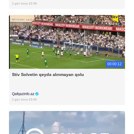
2 gün öncə 22:58
00:00:12
Stiv Solvetin qeydə alınmayan qolu
Qafqazinfo.az
2 gün öncə 23:06