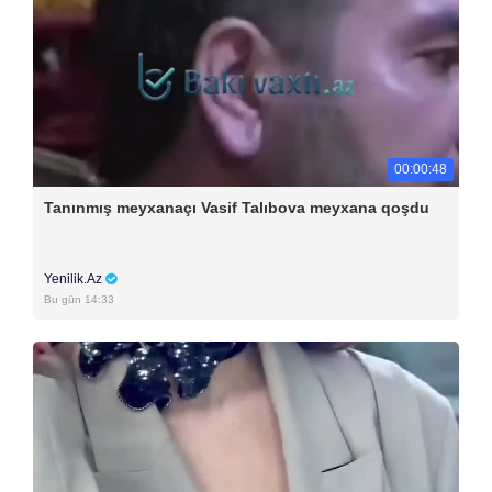
00:00:48
Tanınmış meyxanaçı Vasif Talıbova meyxana qoşdu
Yenilik.Az
Bu gün 14:33