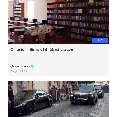
00:02:22
Onlar işini itirmək təhlükəsi yaşayır
Qafqazinfo.az
Bu gün 09:59