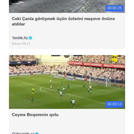
00:00:25
Ceki Çanla görüşmək üçün özlərini maşının önünə
atdılar
Yenilik.Az
Dünən 08:14
00:00:13
Ceyms Boqerenin qolu