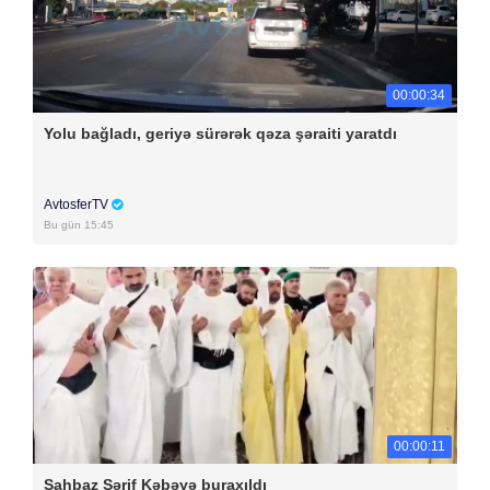
00:00:34
Yolu bağladı, geriyə sürərək qəza şəraiti yaratdı
AvtosferTV
Bu gün 15:45
00:00:11
Şahbaz Şərif Kəbəyə buraxıldı