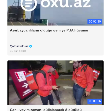
00:01:30
Azərbaycanlıların olduğu gəmiyə PUA hücumu
Qafqazinfo.az
Bu gün 12:18
00:00:16
Canlı yayım zamanı güllələnərək öldürüldü