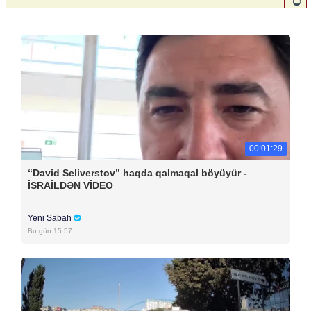
00:01:29
“David Seliverstov” haqda qalmaqal böyüyür -
İSRAİLDƏN VİDEO
Yeni Sabah
Bu gün 15:57