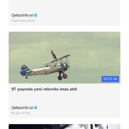
Qafqazinfo.az
2 gün öncə 23:01
00:01:48
97 yaşında yeni rekorda imza atdı
Qafqazinfo.az
Bu gün 07:54