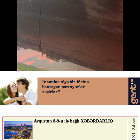
Sezon finalını belə çəkdilər
27.05.2026
0
QAFQAZINFO.AZ
ABUNƏ OL
Nə düşünürsən?