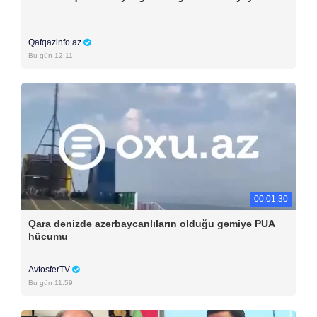
Qafqazinfo.az
Bu gün 12:11
00:01:30
Qara dənizdə azərbaycanlıların olduğu gəmiyə PUA
hücumu
AvtosferTV
Bu gün 11:59