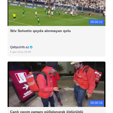
00:00:12
Stiv Solvetin qeydə alınmayan qolu
Qafqazinfo.az
2 gün öncə 23:06
00:00:16
Canlı yayım zamanı güllələnərək öldürüldü