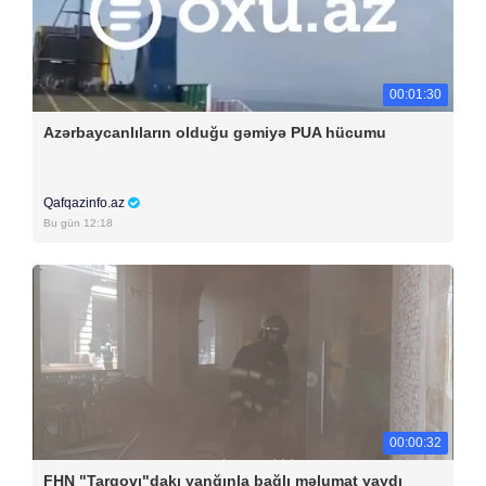
00:01:30
Azərbaycanlıların olduğu gəmiyə PUA hücumu
Qafqazinfo.az
Bu gün 12:18
00:00:32
FHN "Tarqovı"dakı yanğınla bağlı məlumat yaydı