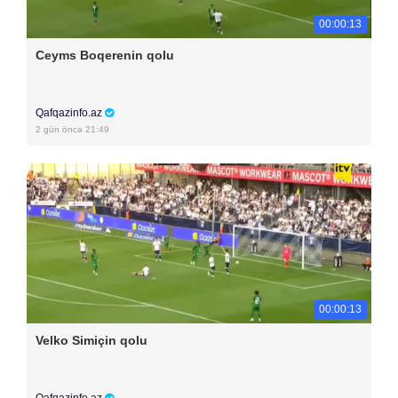
00:00:13
Ceyms Boqerenin qolu
Qafqazinfo.az
2 gün öncə 21:49
00:00:13
Velko Simiçin qolu