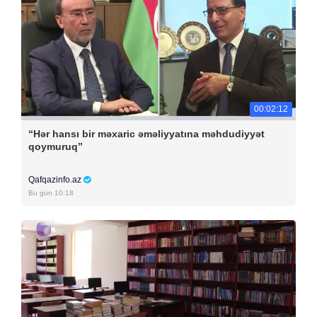
00:02:12
“Hər hansı bir məxaric əməliyyatına məhdudiyyət
qoymuruq”
Qafqazinfo.az
Bu gün 10:18