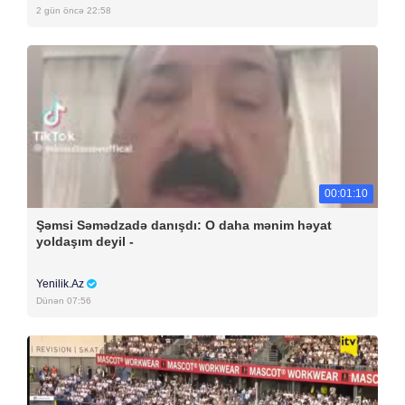
2 gün öncə 22:58
00:01:10
Şəmsi Səmədzadə danışdı: O daha mənim həyat
yoldaşım deyil -
Yenilik.Az
Dünən 07:56