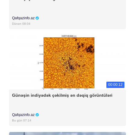
Qafqazinfo.az
Dünən 08:04
00:00:12
Günəşin indiyədək çəkilmiş ən dəqiq görüntüləri
Qafqazinfo.az
Bu gün 07:14