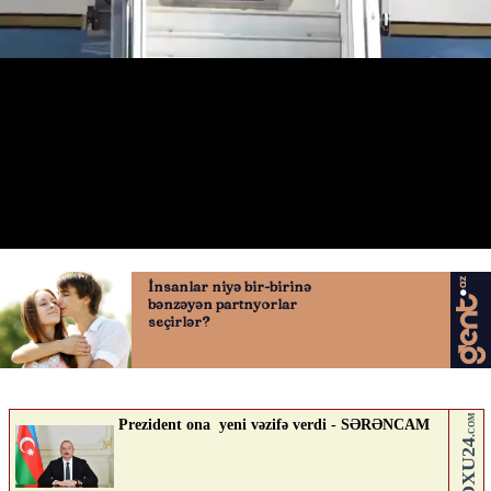
Rubio İrəvandadır
26.05.2026
0
QAFQAZINFO.AZ
ABUNƏ OL
Nə düşünürsən?