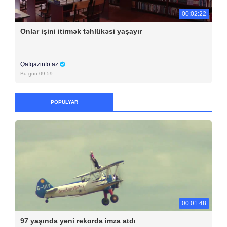
00:02:22
Onlar işini itirmək təhlükəsi yaşayır
Qafqazinfo.az
Bu gün 09:59
POPULYAR
00:01:48
97 yaşında yeni rekorda imza atdı