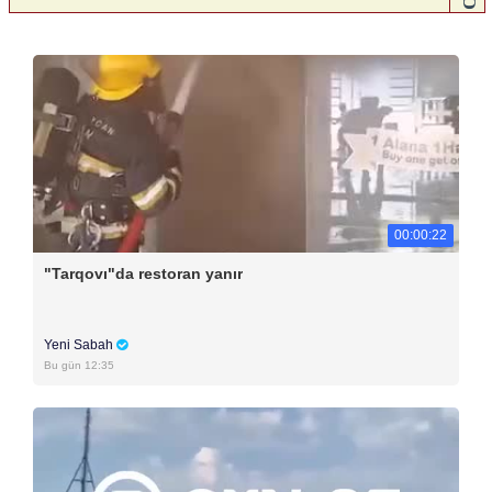
00:00:22
"Tarqovı"da restoran yanır
Yeni Sabah
Bu gün 12:35