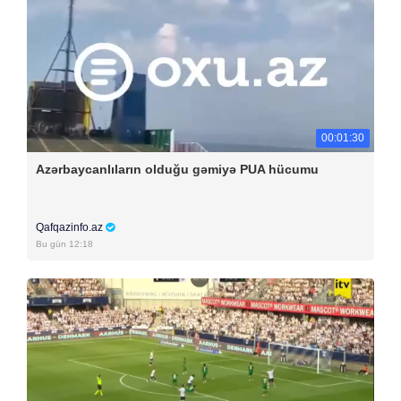
00:01:30
Azərbaycanlıların olduğu gəmiyə PUA hücumu
Qafqazinfo.az
Bu gün 12:18