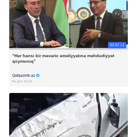
00:02:12
“Hər hansı bir məxaric əməliyyatına məhdudiyyət
qoymuruq”
Qafqazinfo.az
Bu gün 10:18