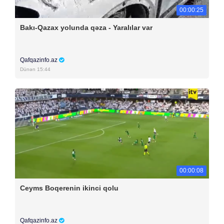
00:00:25
Bakı-Qazax yolunda qəza - Yaralılar var
Qafqazinfo.az
Dünən 15:44
00:00:08
Ceyms Boqerenin ikinci qolu
Qafqazinfo.az