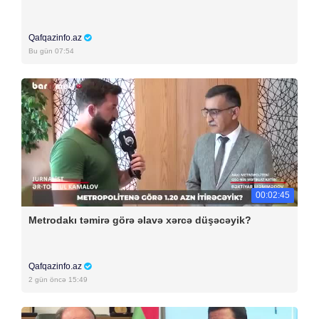
Qafqazinfo.az
Bu gün 07:54
00:02:45
Metrodakı təmirə görə əlavə xərcə düşəcəyik?
Qafqazinfo.az
2 gün öncə 15:49