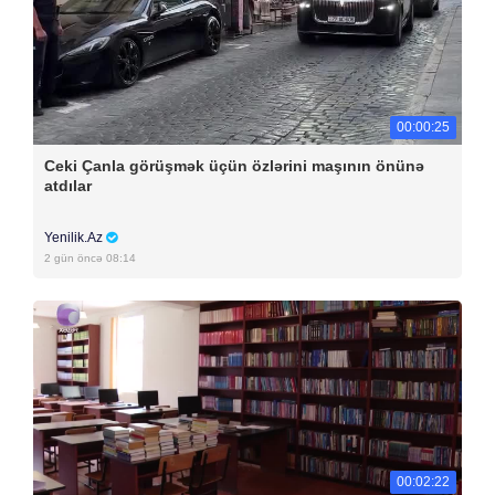
00:00:25
Ceki Çanla görüşmək üçün özlərini maşının önünə
atdılar
Yenilik.Az
2 gün öncə 08:14
00:02:22