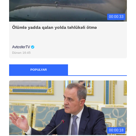
00:00:33
Ölümlə yadda qalan yolda təhlükəli ötmə
AvtosferTV
Dünən 16:45
POPULYAR
00:00:18