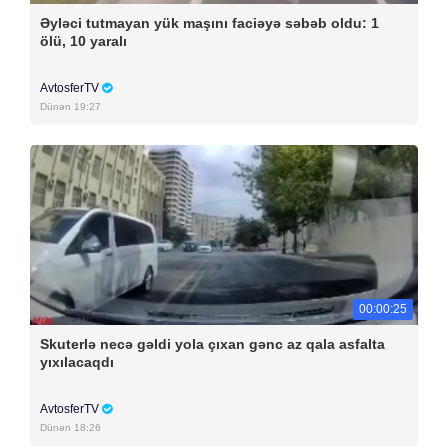
Əyləci tutmayan yük maşını faciəyə səbəb oldu: 1
ölü, 10 yaralı
AvtosferTV
Dünən 19:27
00:00:25
Skuterlə necə gəldi yola çıxan gənc az qala asfalta
yıxılacaqdı
AvtosferTV
Dünən 18:26