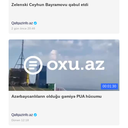
Zelenski Ceyhun Bayramovu qəbul etdi
Qafqazinfo.az
2 gün öncə 20:46
00:01:30
Azərbaycanlıların olduğu gəmiyə PUA hücumu
Qafqazinfo.az
Dünən 12:18