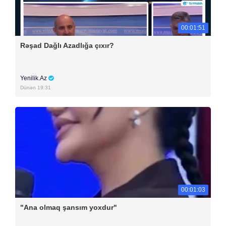
00:01:51
Rəşad Dağlı Azadlığa çıxır?
Yenilik.Az
Dünən 19:31
00:01:03
"Ana olmaq şansım yoxdur"