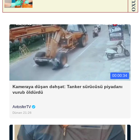
00:00:34
Kameraya düşən dəhşət: Tanker sürücüsü piyadanı
vurub öldürdü
AvtosferTV
Dünən 21:26