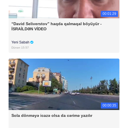
00:01:29
“David Seliverstov” haqda qalmaqal böyüyür -
İSRAİLDƏN VİDEO
Yeni Sabah
Dünən 15:57
00:00:35
Sola dönməyə icazə olsa da cərimə yazılır