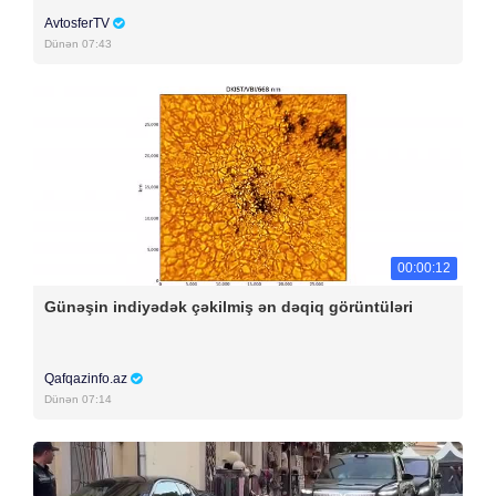
AvtosferTV
Dünən 07:43
00:00:12
Günəşin indiyədək çəkilmiş ən dəqiq görüntüləri
Qafqazinfo.az
Dünən 07:14