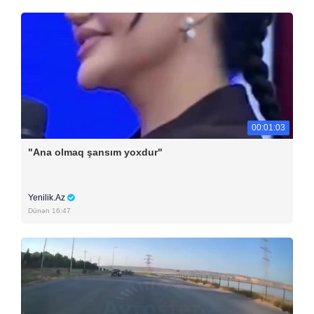
00:01:03
"Ana olmaq şansım yoxdur"
Yenilik.Az
Dünən 16:47