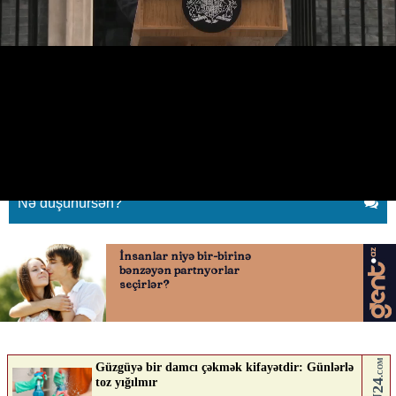
İstefadan sonra göz yaşları içində
arvadını qucaqladı
23.06.2026
0
QAFQAZINFO.AZ
ABUNƏ OL
Nə düşünürsən?