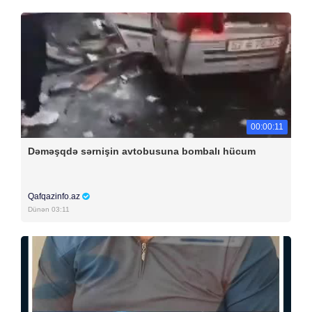
00:00:11
Dəməşqdə sərnişin avtobusuna bombalı hücum
Qafqazinfo.az
Dünən 03:11