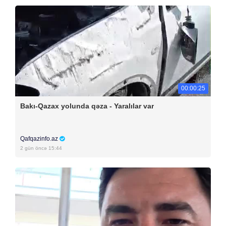
00:00:25
Bakı-Qazax yolunda qəza - Yaralılar var
Qafqazinfo.az
2 gün öncə 15:44