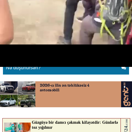
Axtarışına 6 mindən çox insanın
toplaşdığı Xizirin meyiti tapıldı
22.06.2026
0
QAFQAZINFO.AZ
ABUNƏ OL
Nə düşünürsən?