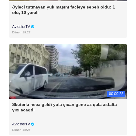
Əyləci tutmayan yük maşını faciəyə səbəb oldu: 1
ölü, 10 yaralı
AvtosferTV
Dünən 19:27
00:00:25
Skuterlə necə gəldi yola çıxan gənc az qala asfalta
yıxılacaqdı
AvtosferTV
Dünən 18:26