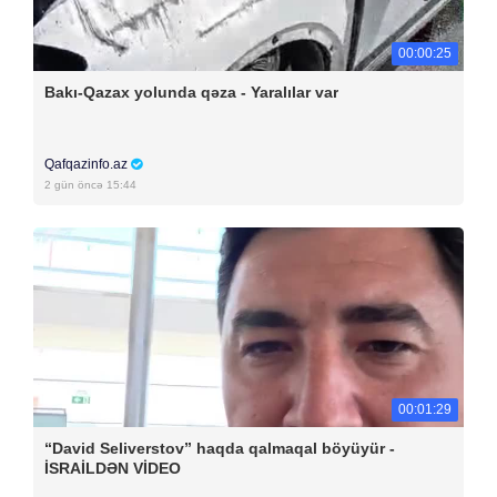
00:00:25
Bakı-Qazax yolunda qəza - Yaralılar var
Qafqazinfo.az
2 gün öncə 15:44
00:01:29
“David Seliverstov” haqda qalmaqal böyüyür -
İSRAİLDƏN VİDEO