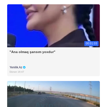
00:01:03
"Ana olmaq şansım yoxdur"
Yenilik.Az
Dünən 16:47