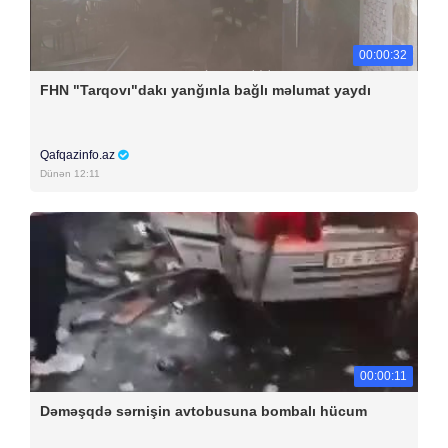
00:00:32
FHN "Tarqovı"dakı yanğınla bağlı məlumat yaydı
Qafqazinfo.az
Dünən 12:11
00:00:11
Dəməşqdə sərnişin avtobusuna bombalı hücum