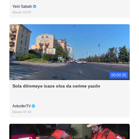
Yeni Sabah
Dünən 15:57
00:00:35
Sola dönməyə icazə olsa da cərimə yazılır
AvtosferTV
Dünən 07:43