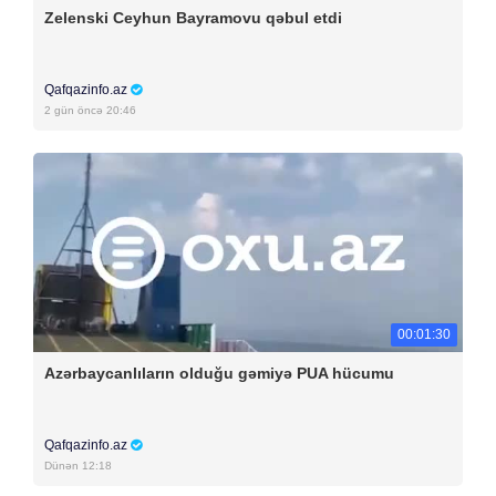
Zelenski Ceyhun Bayramovu qəbul etdi
Qafqazinfo.az
2 gün öncə 20:46
00:01:30
Azərbaycanlıların olduğu gəmiyə PUA hücumu
Qafqazinfo.az
Dünən 12:18