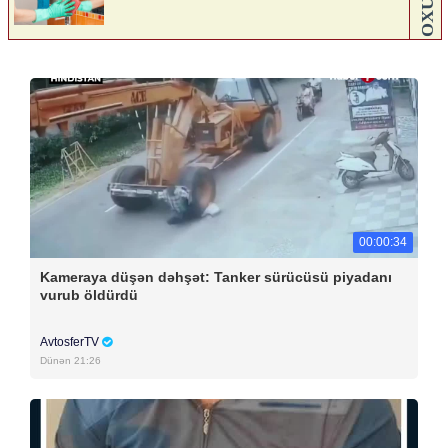
00:00:34
Kameraya düşən dəhşət: Tanker sürücüsü piyadanı
vurub öldürdü
AvtosferTV
Dünən 21:26