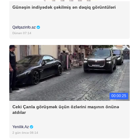
Günəşin indiyədək çəkilmiş ən dəqiq görüntüləri
Qafqazinfo.az
Dünən 07:14
00:00:25
Ceki Çanla görüşmək üçün özlərini maşının önünə
atdılar
Yenilik.Az
2 gün öncə 08:14