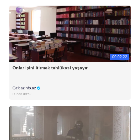
00:02:22
Onlar işini itirmək təhlükəsi yaşayır
Qafqazinfo.az
Dünən 09:59