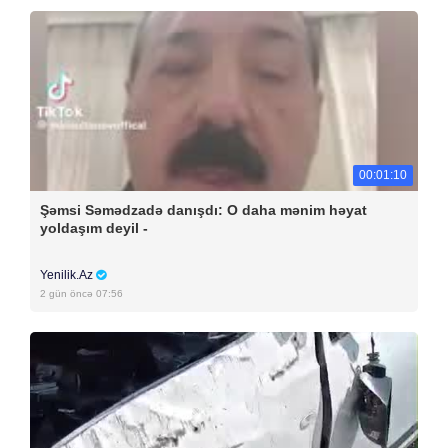
00:01:10
Şəmsi Səmədzadə danışdı: O daha mənim həyat
yoldaşım deyil -
Yenilik.Az
2 gün öncə 07:56