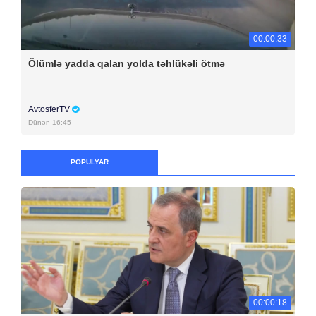
00:00:33
Ölümlə yadda qalan yolda təhlükəli ötmə
AvtosferTV
Dünən 16:45
POPULYAR
00:00:18