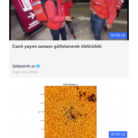
00:00:16
Canlı yayım zamanı güllələnərək öldürüldü
Qafqazinfo.az
2 gün öncə 08:04
00:00:12