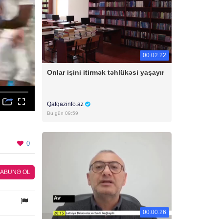
00:02:22
Onlar işini itirmək təhlükəsi yaşayır
Qafqazinfo.az
Bu gün 09:59
0
ABUNƏ OL
00:00:26