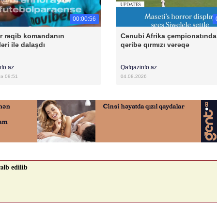
00:00:56
r rəqib komandanın
Cənubi Afrika çempionatında
əri ilə dalaşdı
qəribə qırmızı vərəqə
nfo.az
Qafqazinfo.az
cə 09:51
04.08.2026