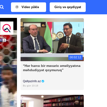
Video yüklə
Giriş və qeydiyyat
00:02:12
“Hər hansı bir məxaric əməliyyatına
məhdudiyyət qoymuruq”
Qafqazinfo.az
Bu gün 10:18