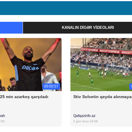
KANALIN DIGƏR VIDEOLARI
00:00:57
 25 min azarkeş qarşıladı
Stiv Solvetin qeydə alınmaya
bah
Qafqazinfo.az
:59
2 gün öncə 23:06