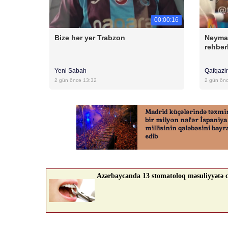
00:00:16
Bizə hər yer Trabzon
Neyma
rəhbərl
Yeni Sabah
Qafqazi
2 gün öncə 13:32
2 gün ön