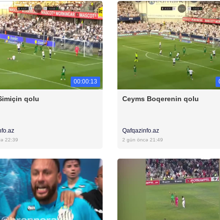
00:00:13
Simiçin qolu
Ceyms Boqerenin qolu
nfo.az
Qafqazinfo.az
cə 22:39
2 gün öncə 21:49