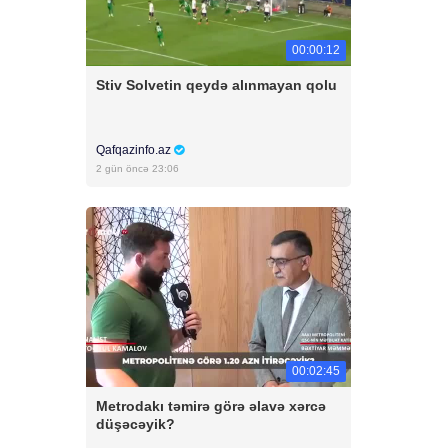
00:00:12
Stiv Solvetin qeydə alınmayan qolu
Qafqazinfo.az
2 gün öncə 23:06
00:02:45
Metrodakı təmirə görə əlavə xərcə
düşəcəyik?