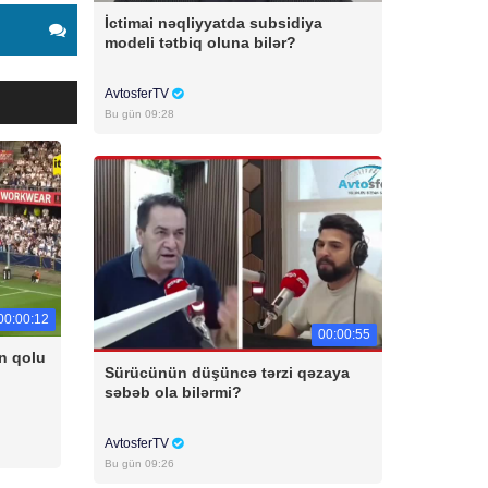
İctimai nəqliyyatda subsidiya
modeli tətbiq oluna bilər?
AvtosferTV
Bu gün 09:28
00:00:12
00:00:55
n qolu
Sürücünün düşüncə tərzi qəzaya
səbəb ola bilərmi?
AvtosferTV
Bu gün 09:26