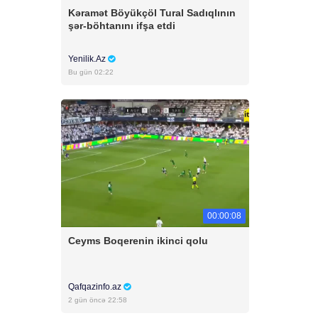
Kəramət Böyükçöl Tural Sadıqlının
şər-böhtanını ifşa etdi
Yenilik.Az
Bu gün 02:22
00:00:08
Ceyms Boqerenin ikinci qolu
Qafqazinfo.az
2 gün öncə 22:58