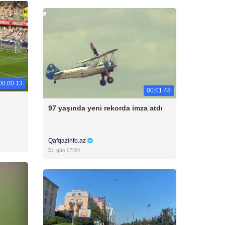
00:00:13
00:01:48
97 yaşında yeni rekorda imza atdı
Qafqazinfo.az
Bu gün 07:54