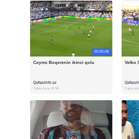
00:00:08
Ceyms Boqerenin ikinci qolu
Velko 
Qafqazinfo.az
Qafqazi
2 gün öncə 22:58
2 gün ön