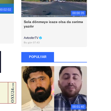
00:02:02
00:00:35
Sola dönməyə icazə olsa da cərimə
yazılır
AvtosferTV
Bu gün 07:43
POPULYAR
00:01:40