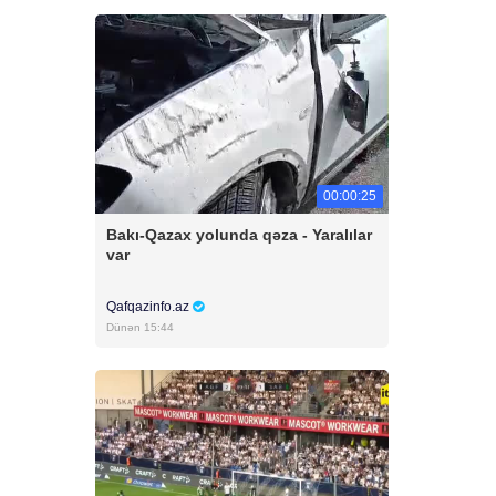
00:00:25
Bakı-Qazax yolunda qəza - Yaralılar
var
Qafqazinfo.az
Dünən 15:44