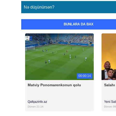
Nə düşünürsən?
BUNLARA DA BAX
00:00:14
Matviy Ponomarenkonun qolu
Salahı
Qafqazinfo.az
Yeni Sa
Dünən 21:14
Dünən 09