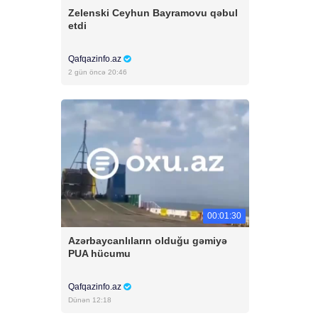
Zelenski Ceyhun Bayramovu qəbul
etdi
Qafqazinfo.az
2 gün öncə 20:46
00:01:30
Azərbaycanlıların olduğu gəmiyə
PUA hücumu
Qafqazinfo.az
Dünən 12:18