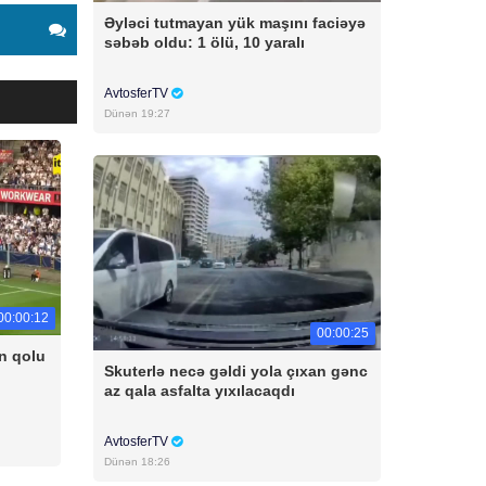
Əyləci tutmayan yük maşını faciəyə
səbəb oldu: 1 ölü, 10 yaralı
AvtosferTV
Dünən 19:27
00:00:12
00:00:25
n qolu
Skuterlə necə gəldi yola çıxan gənc
az qala asfalta yıxılacaqdı
AvtosferTV
Dünən 18:26