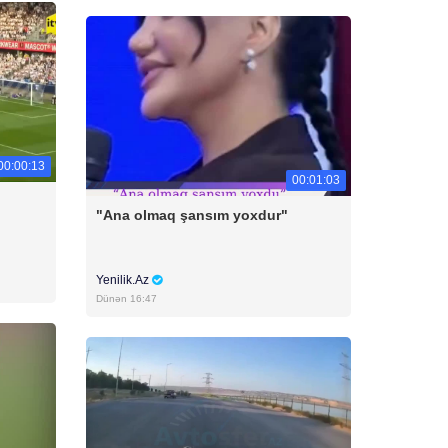
00:00:13
00:01:03
"Ana olmaq şansım yoxdur"
Yenilik.Az
Dünən 16:47