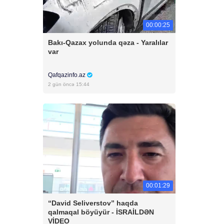
00:00:25
Bakı-Qazax yolunda qəza - Yaralılar
var
Qafqazinfo.az
2 gün öncə 15:44
00:01:29
“David Seliverstov” haqda
qalmaqal böyüyür - İSRAİLDƏN
VİDEO