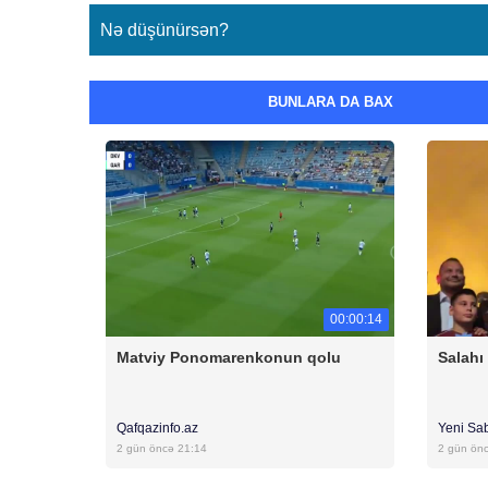
Nə düşünürsən?
BUNLARA DA BAX
00:00:14
Matviy Ponomarenkonun qolu
Salahı
Qafqazinfo.az
Yeni Sa
2 gün öncə 21:14
2 gün ön