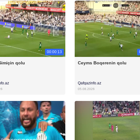
00:00:13
Simiçin qolu
Ceyms Boqerenin qolu
nfo.az
Qafqazinfo.az
26
05.08.2026