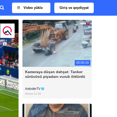
Video yüklə
Giriş və qeydiyyat
00:00:34
Kameraya düşən dəhşət: Tanker
sürücüsü piyadanı vurub öldürdü
AvtosferTV
Dünən 21:26