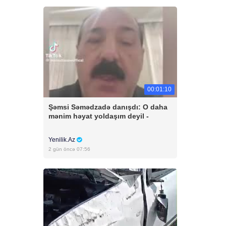
00:01:10
Şəmsi Səmədzadə danışdı: O daha
mənim həyat yoldaşım deyil -
Yenilik.Az
2 gün öncə 07:56