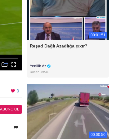
00:01:51
Rəşad Dağlı Azadlığa çıxır?
Yenilik.Az
Dünən 19:31
0
ABUNƏ OL
00:00:50