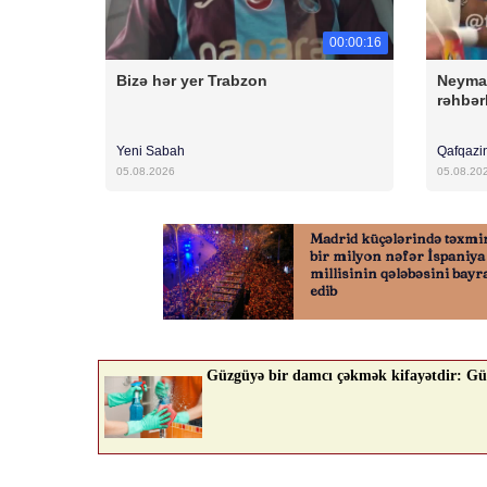
00:00:16
Bizə hər yer Trabzon
Neyma
rəhbərl
Yeni Sabah
Qafqazi
05.08.2026
05.08.20