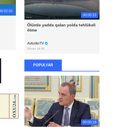
00:02:02
00:00:33
Ölümlə yadda qalan yolda təhlükəli
ötmə
AvtosferTV
Dünən 16:45
POPULYAR
00:00:18