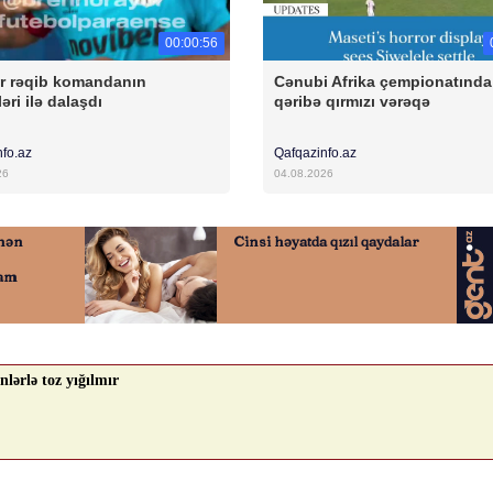
00:00:56
r rəqib komandanın
Cənubi Afrika çempionatında
əri ilə dalaşdı
qəribə qırmızı vərəqə
nfo.az
Qafqazinfo.az
26
04.08.2026