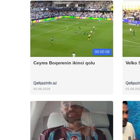
00:00:08
Ceyms Boqerenin ikinci qolu
Velko 
Qafqazinfo.az
Qafqazi
05.08.2026
05.08.20