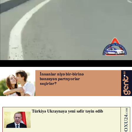
Piyada təhlükəsizliyi həftəliyi
22.06.2026
0
AVTOSFERTV
ABUNƏ OL
Nə düşünürsən?