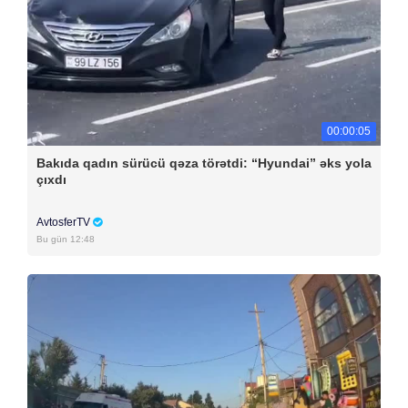
00:00:05
Bakıda qadın sürücü qəza törətdi: “Hyundai” əks yola
çıxdı
AvtosferTV
Bu gün 12:48