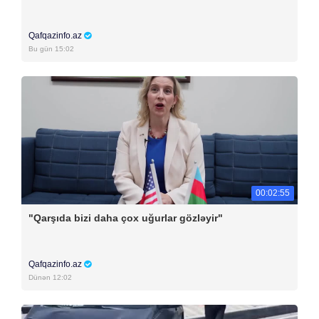
Qafqazinfo.az
Bu gün 15:02
00:02:55
"Qarşıda bizi daha çox uğurlar gözləyir"
Qafqazinfo.az
Dünən 12:02