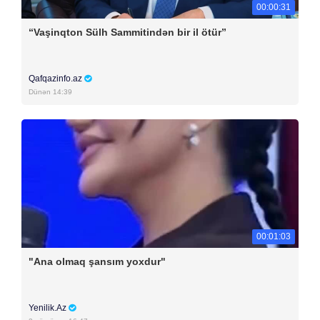
00:00:31
“Vaşinqton Sülh Sammitindən bir il ötür”
Qafqazinfo.az
Dünən 14:39
00:01:03
"Ana olmaq şansım yoxdur"
Yenilik.Az