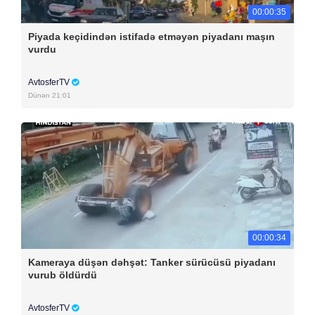
00:00:35
Piyada keçidindən istifadə etməyən piyadanı maşın
vurdu
AvtosferTV
Dünən 21:01
00:00:34
Kameraya düşən dəhşət: Tanker sürücüsü piyadanı
vurub öldürdü
AvtosferTV