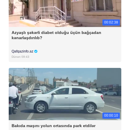
00:02:38
Azyaşlı şəkərli diabet olduğu üçün bağçadan
kənarlaşdırılıb?
Qafqazinfo.az
Dünən 09:43
00:00:10
Bakıda maşını yolun ortasında park etdilər