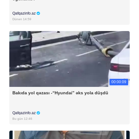
Qafqazinfo.az
Dünən 14:59
00:00:09
Bakıda yol qəzası -“Hyundai” əks yola düşdü
Qafqazinfo.az
Bu gün 12:46