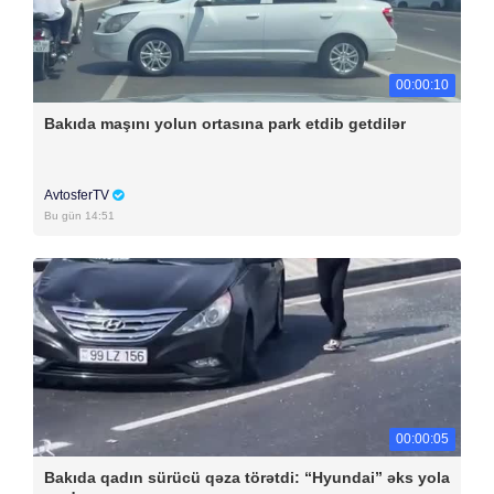
00:00:10
Bakıda maşını yolun ortasına park etdib getdilər
AvtosferTV
Bu gün 14:51
00:00:05
Bakıda qadın sürücü qəza törətdi: “Hyundai” əks yola