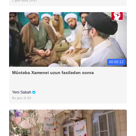
2 gün öncə 16:47
00:00:12
Müctəba Xamenei uzun fasilədən sonra
Yeni Sabah
Bu gün 11:52