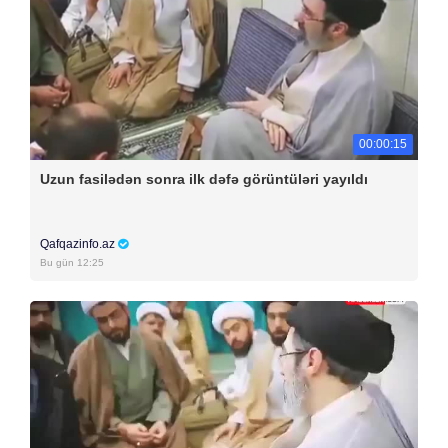
00:00:15
Uzun fasilədən sonra ilk dəfə görüntüləri yayıldı
Qafqazinfo.az
Bu gün 12:25