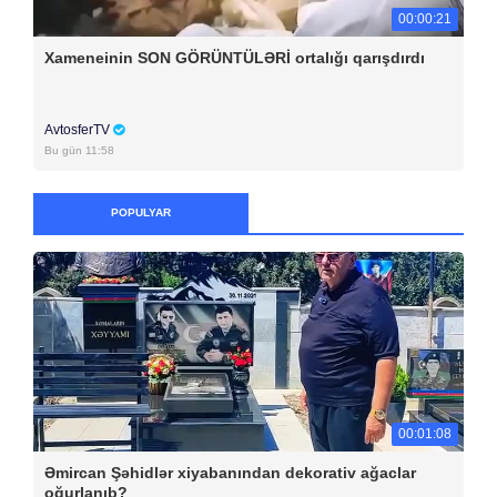
00:00:21
Xameneinin SON GÖRÜNTÜLƏRİ ortalığı qarışdırdı
AvtosferTV
Bu gün 11:58
POPULYAR
00:01:08
Əmircan Şəhidlər xiyabanından dekorativ ağaclar
oğurlanıb?