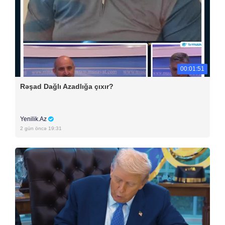
00:01:51
Rəşad Dağlı Azadlığa çıxır?
Yenilik.Az
2 gün öncə 19:31