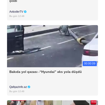
çıxdı
AvtosferTV
Bu gün 12:48
00:00:09
Bakıda yol qəzası -“Hyundai” əks yola düşdü
Qafqazinfo.az
Bu gün 12:46