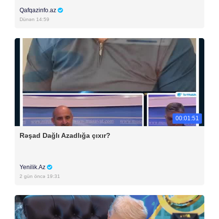
Qafqazinfo.az
Dünən 14:59
00:01:51
Rəşad Dağlı Azadlığa çıxır?
Yenilik.Az
2 gün öncə 19:31