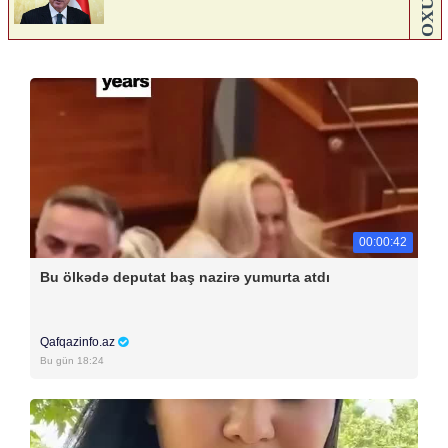
00:00:42
Bu ölkədə deputat baş nazirə yumurta atdı
Qafqazinfo.az
Bu gün 18:24