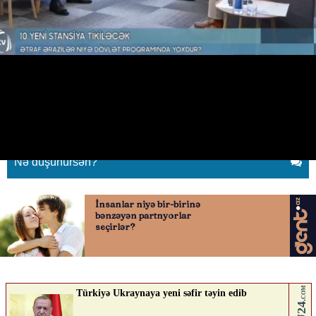
Binəqədi və Xırdalan buna görə
metro stansiyası tikilmir
14.05.2026
0
BAKUPOST.AZ
ABUNƏ OL
Nə düşünürsən?