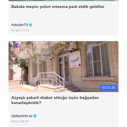
Bakıda maşını yolun ortasına park etdib getdilər
AvtosferTV
Bu gün 14:51
00:02:38
Azyaşlı şəkərli diabet olduğu üçün bağçadan
kənarlaşdırılıb?
Qafqazinfo.az
Dünən 09:43