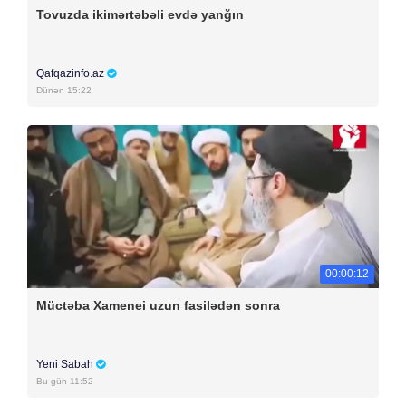
Tovuzda ikimərtəbəli evdə yanğın
Qafqazinfo.az
Dünən 15:22
00:00:12
Müctəba Xamenei uzun fasilədən sonra
Yeni Sabah
Bu gün 11:52