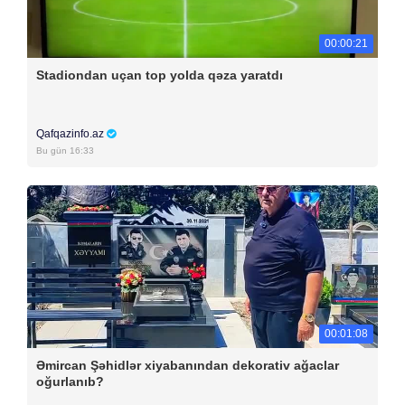
00:00:21
Stadiondan uçan top yolda qəza yaratdı
Qafqazinfo.az
Bu gün 16:33
00:01:08
Əmircan Şəhidlər xiyabanından dekorativ ağaclar
oğurlanıb?