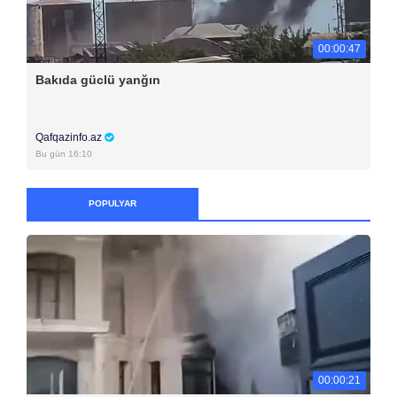
00:00:47
Bakıda güclü yanğın
Qafqazinfo.az
Bu gün 16:10
POPULYAR
00:00:21