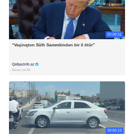
00:00:31
“Vaşinqton Sülh Sammitindən bir il ötür”
Qafqazinfo.az
Dünən 14:39
00:00:10