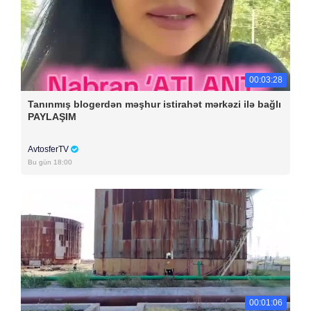
00:03:28
Tanınmış blogerdən məşhur istirahət mərkəzi ilə bağlı
PAYLAŞIM
AvtosferTV
Bu gün 18:00
00:01:06