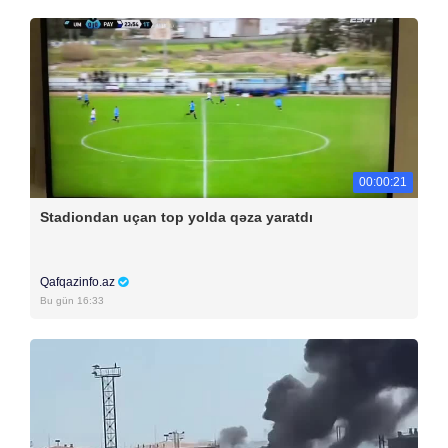
00:00:21
Stadiondan uçan top yolda qəza yaratdı
Qafqazinfo.az
Bu gün 16:33