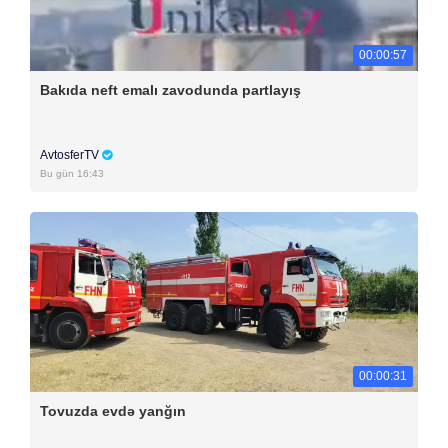
00:00:57
Bakıda neft emalı zavodunda partlayış
AvtosferTV
Bu gün 16:43
00:00:31
Tovuzda evdə yanğın