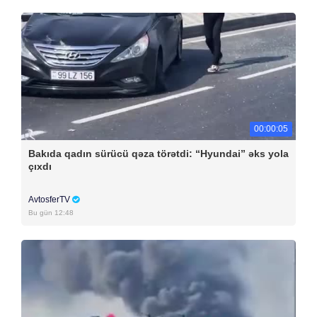
00:00:05
Bakıda qadın sürücü qəza törətdi: “Hyundai” əks yola
çıxdı
AvtosferTV
Bu gün 12:48