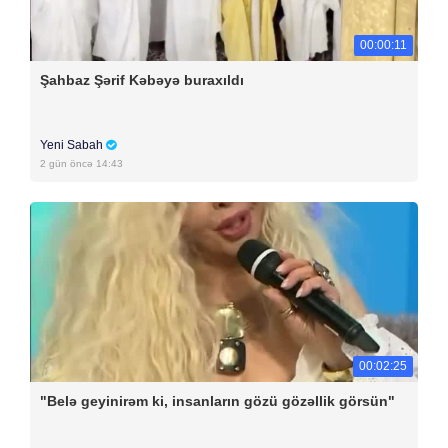
00:00:11
Şahbaz Şərif Kəbəyə buraxıldı
Yeni Sabah
2 gün öncə 14:43
00:02:25
"Belə geyinirəm ki, insanların gözü gözəllik görsün"