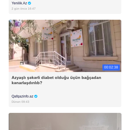
Yenilik.Az
2 gün öncə 16:47
00:02:38
Azyaşlı şəkərli diabet olduğu üçün bağçadan
kənarlaşdırılıb?
Qafqazinfo.az
Dünən 09:43