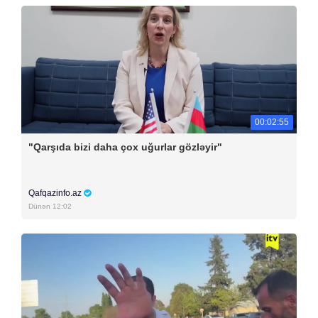
00:02:55
"Qarşıda bizi daha çox uğurlar gözləyir"
Qafqazinfo.az
Dünən 12:02