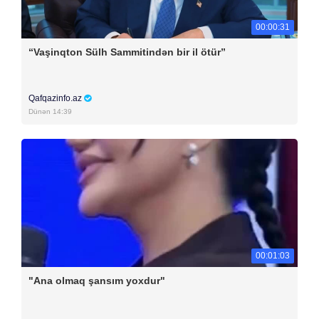
00:00:31
“Vaşinqton Sülh Sammitindən bir il ötür”
Qafqazinfo.az
Dünən 14:39
00:01:03
"Ana olmaq şansım yoxdur"