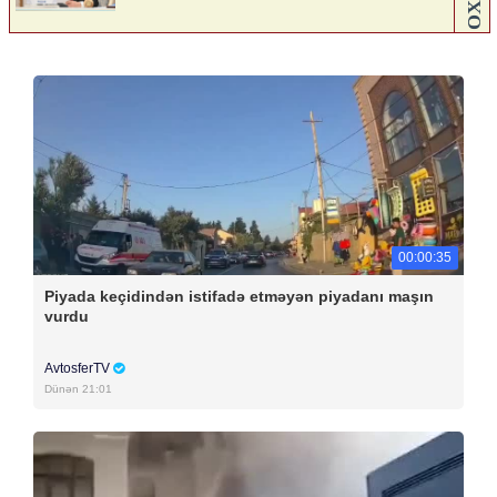
00:00:35
Piyada keçidindən istifadə etməyən piyadanı maşın
vurdu
AvtosferTV
Dünən 21:01