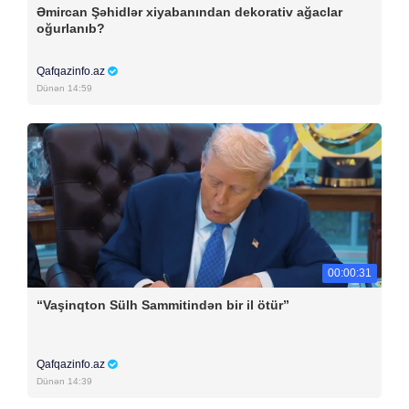
Əmircan Şəhidlər xiyabanından dekorativ ağaclar
oğurlanıb?
Qafqazinfo.az
Dünən 14:59
00:00:31
“Vaşinqton Sülh Sammitindən bir il ötür”
Qafqazinfo.az
Dünən 14:39