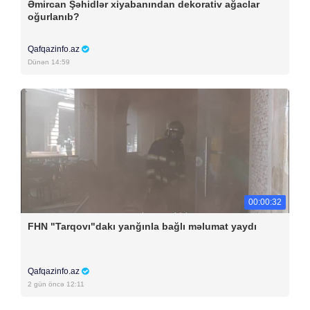
Əmircan Şəhidlər xiyabanından dekorativ ağaclar
oğurlanıb?
Qafqazinfo.az
Dünən 14:59
00:00:32
FHN "Tarqovı"dakı yanğınla bağlı məlumat yaydı
Qafqazinfo.az
2 gün öncə 12:11