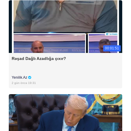
00:01:51
Rəşad Dağlı Azadlığa çıxır?
Yenilik.Az
2 gün öncə 19:31