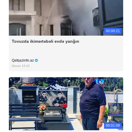
00:00:21
Tovuzda ikimərtəbəli evdə yanğın
Qafqazinfo.az
Dünən 15:22
00:01:08