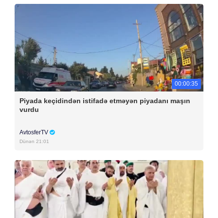
00:00:35
Piyada keçidindən istifadə etməyən piyadanı maşın
vurdu
AvtosferTV
Dünən 21:01