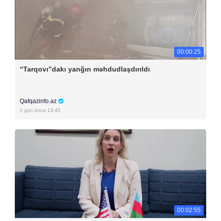
00:00:25
“Tarqovı”dakı yanğın məhdudlaşdırıldı
Qafqazinfo.az
2 gün öncə 13:45
00:02:55