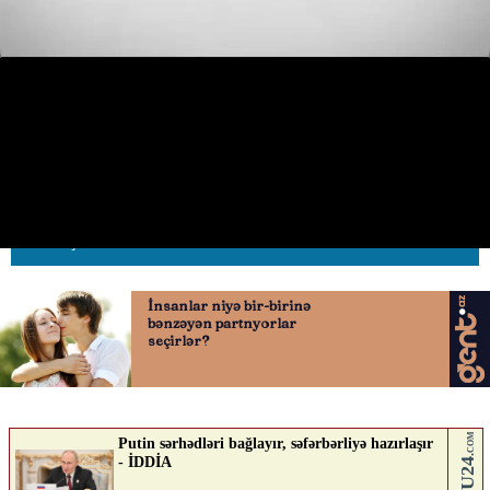
Sabunçuda “Nissan” tunelin
divarına çırpıldı
14.05.2026
0
AVTOSFERTV
ABUNƏ OL
Nə düşünürsən?