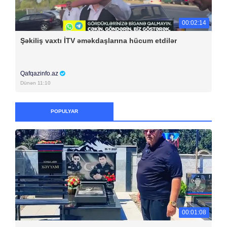
00:02:14
Şəkiliş vaxtı İTV əməkdaşlarına hücum etdilər
Qafqazinfo.az
Dünən 11:10
POPULYAR
00:01:08