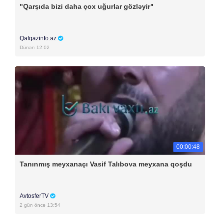
"Qarşıda bizi daha çox uğurlar gözləyir"
Qafqazinfo.az
Dünən 12:02
00:00:48
Tanınmış meyxanaçı Vasif Talıbova meyxana qoşdu
AvtosferTV
2 gün öncə 13:54