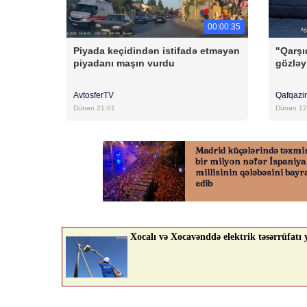
00:00:35
Piyada keçidindən istifadə etməyən
"Qarşı
piyadanı maşın vurdu
gözləy
AvtosferTV
Qafqazi
Dünən 21:01
Dünən 12