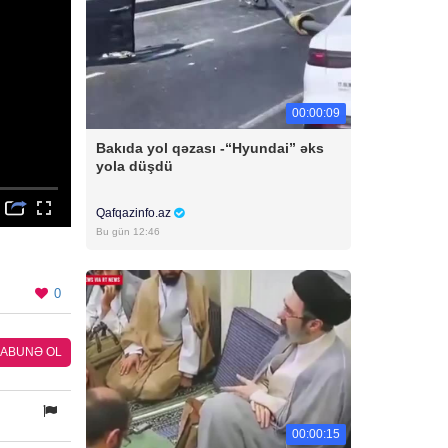
00:00:09
Bakıda yol qəzası -“Hyundai” əks
yola düşdü
Qafqazinfo.az
Bu gün 12:46
0
ABUNƏ OL
00:00:15