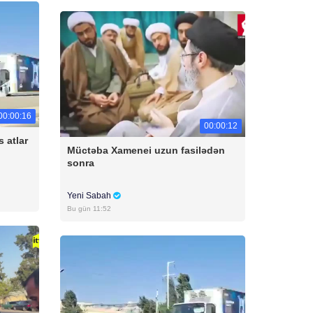
00:00:16
00:00:12
 atlar
Müctəba Xamenei uzun fasilədən
sonra
Yeni Sabah
Bu gün 11:52