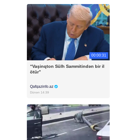
00:00:31
“Vaşinqton Sülh Sammitindən bir il
ötür”
Qafqazinfo.az
Dünən 14:39