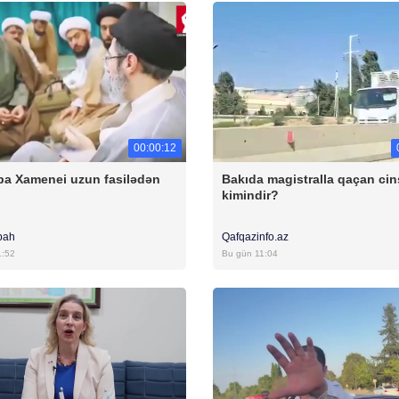
00:00:12
a Xamenei uzun fasilədən
Bakıda magistralla qaçan cins
kimindir?
bah
Qafqazinfo.az
1:52
Bu gün 11:04