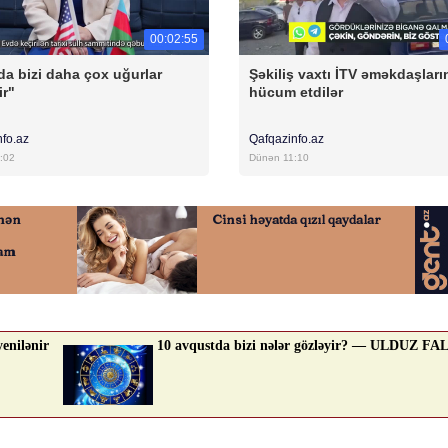
00:02:55
da bizi daha çox uğurlar
Şəkiliş vaxtı İTV əməkdaşları
ir"
hücum etdilər
nfo.az
Qafqazinfo.az
:02
Dünən 11:10