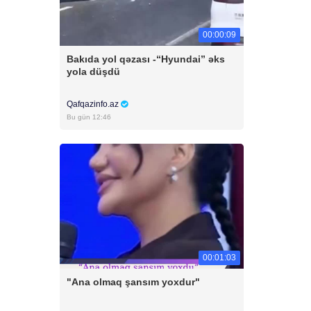
00:00:09
Bakıda yol qəzası -“Hyundai” əks
yola düşdü
Qafqazinfo.az
Bu gün 12:46
00:01:03
"Ana olmaq şansım yoxdur"