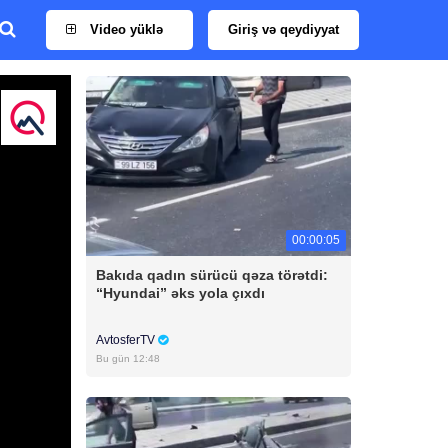
Video yüklə
Giriş və qeydiyyat
00:00:05
Bakıda qadın sürücü qəza törətdi:
“Hyundai” əks yola çıxdı
AvtosferTV
Bu gün 12:48