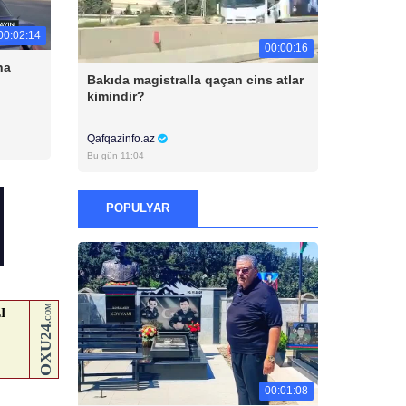
00:02:14
00:00:16
na
Bakıda magistralla qaçan cins atlar
kimindir?
Qafqazinfo.az
Bu gün 11:04
POPULYAR
00:01:08