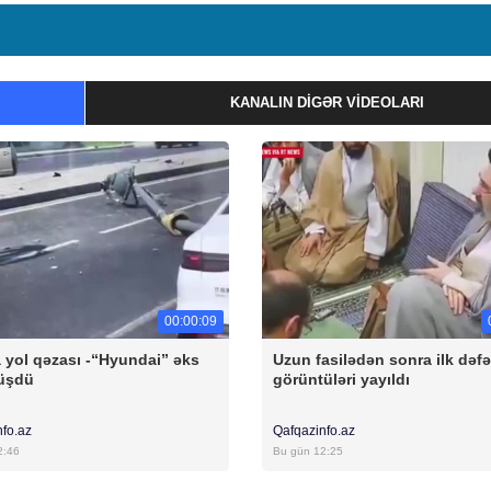
KANALIN DIGƏR VIDEOLARI
00:00:09
 yol qəzası -“Hyundai” əks
Uzun fasilədən sonra ilk dəfə
düşdü
görüntüləri yayıldı
nfo.az
Qafqazinfo.az
2:46
Bu gün 12:25