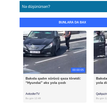
Nə düşünürsən?
BUNLARA DA BAX
00:00:05
Bakıda qadın sürücü qəza törətdi:
Bakıda
“Hyundai” əks yola çıxdı
yola 
AvtosferTV
Qafqazi
Bu gün 12:48
Bu gün 1