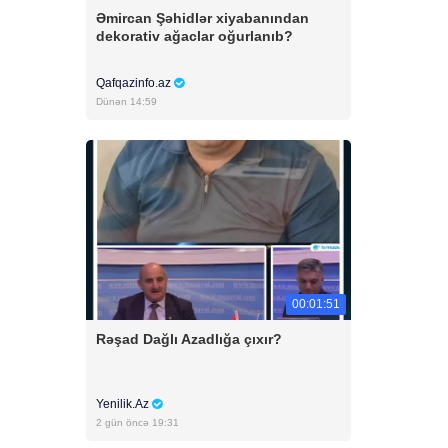
Əmircan Şəhidlər xiyabanından
dekorativ ağaclar oğurlanıb?
Qafqazinfo.az
Dünən 14:59
00:01:51
Rəşad Dağlı Azadlığa çıxır?
Yenilik.Az
2 gün öncə 19:31