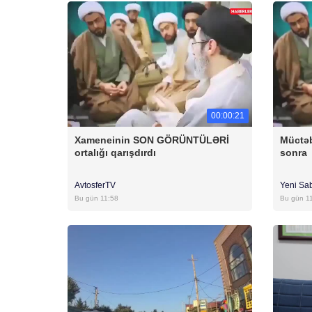
00:00:21
Xameneinin SON GÖRÜNTÜLƏRİ
Müctəb
ortalığı qarışdırdı
sonra
AvtosferTV
Yeni Sa
Bu gün 11:58
Bu gün 1