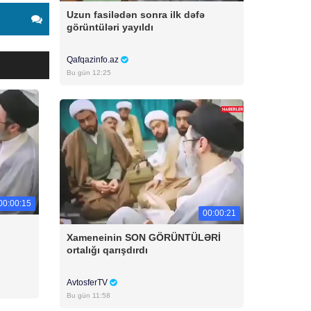
Uzun fasilədən sonra ilk dəfə
görüntüləri yayıldı
Qafqazinfo.az
Bu gün 12:25
00:00:15
00:00:21
Xameneinin SON GÖRÜNTÜLƏRİ
ortalığı qarışdırdı
AvtosferTV
Bu gün 11:58