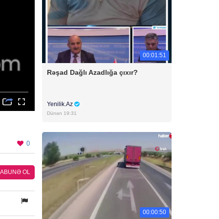
00:01:51
Rəşad Dağlı Azadlığa çıxır?
Yenilik.Az
Dünən 19:31
0
ABUNƏ OL
00:00:50