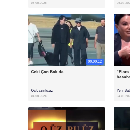
05.08.2026
05.08.20
00:00:12
Ceki Çan Bakıda
"Flora
hesabs
Qafqazinfo.az
Yeni Sa
04.08.2026
04.08.20