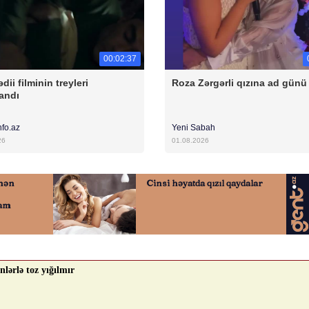
00:02:37
dii filminin treyleri
Roza Zərgərli qızına ad günü 
andı
nfo.az
Yeni Sabah
26
01.08.2026