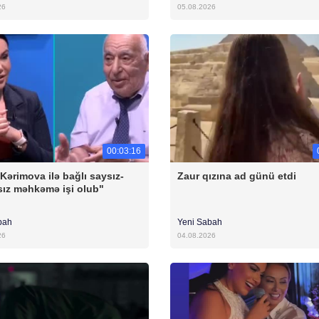
26
05.08.2026
00:03:16
 Kərimova ilə bağlı saysız-
Zaur qızına ad günü etdi
ız məhkəmə işi olub"
bah
Yeni Sabah
26
04.08.2026