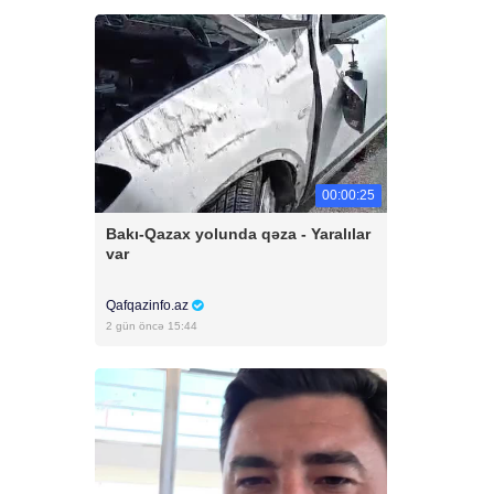
00:00:25
Bakı-Qazax yolunda qəza - Yaralılar
var
Qafqazinfo.az
2 gün öncə 15:44