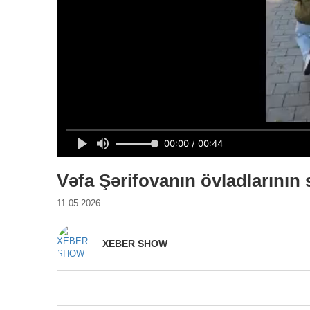
Vəfa Şərifovanın övladlarını
11.05.2026
XEBER SHOW