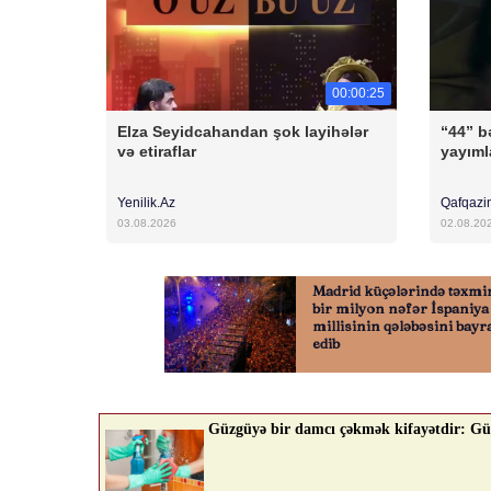
00:00:25
Elza Seyidcahandan şok layihələr
“44” bə
və etiraflar
yayıml
Yenilik.Az
Qafqazi
03.08.2026
02.08.20