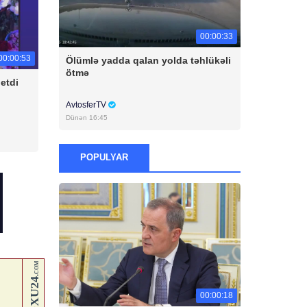
00:00:33
00:00:53
Ölümlə yadda qalan yolda təhlükəli
ötmə
etdi
AvtosferTV
Dünən 16:45
POPULYAR
00:00:18