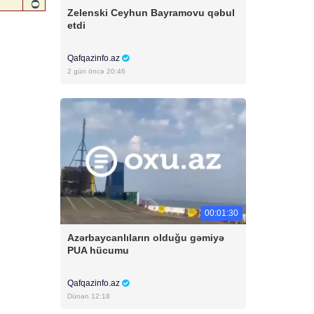
Zelenski Ceyhun Bayramovu qəbul
etdi
Qafqazinfo.az
2 gün öncə 20:46
00:01:30
Azərbaycanlıların olduğu gəmiyə
PUA hücumu
Qafqazinfo.az
Dünən 12:18