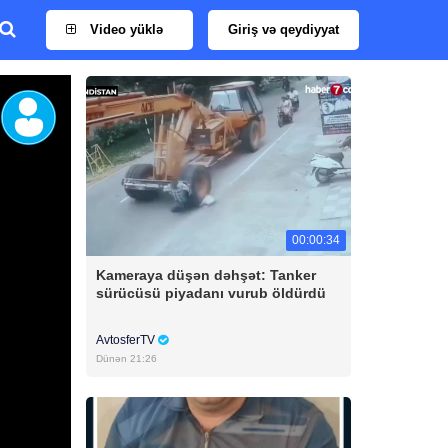
Video yüklə
Giriş və qeydiyyat
00:00:34
Kameraya düşən dəhşət: Tanker
sürücüsü piyadanı vurub öldürdü
AvtosferTV
Dünən 21:26