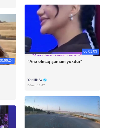
00:01:03
00:00:24
"Ana olmaq şansım yoxdur"
Yenilik.Az
Dünən 16:47