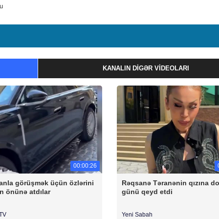
du
KANALIN DIGƏR VIDEOLARI
00:00:26
anla görüşmək üçün özlərini
Rəqsanə Təranənin qızına 
n önünə atdılar
günü qeyd etdi
rTV
Yeni Sabah