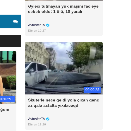
Əyləci tutmayan yük maşını faciəyə
səbəb oldu: 1 ölü, 10 yaralı
AvtosferTV
Dünən 19:27
00:00:25
00:02:51
Skuterlə necə gəldi yola çıxan gənc
az qala asfalta yıxılacaqdı
doğum
AvtosferTV
Dünən 18:26