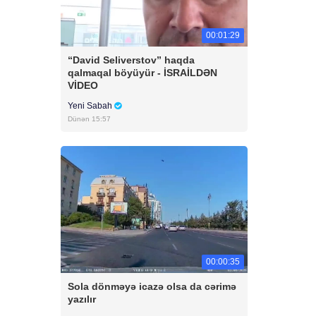
00:01:29
“David Seliverstov” haqda
qalmaqal böyüyür - İSRAİLDƏN
VİDEO
Yeni Sabah
Dünən 15:57
00:00:35
Sola dönməyə icazə olsa da cərimə
yazılır