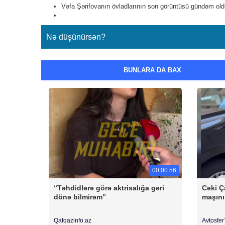
Vəfa Şərifovanın övladlarının son görüntüsü gündəm ol
Nə düşünürsən?
BUNLARA DA BAX
00:00:56
“Təhdidlərə görə aktrisalığa geri
Ceki Ç
dönə bilmirəm”
maşını
Qafqazinfo.az
Avtosfe