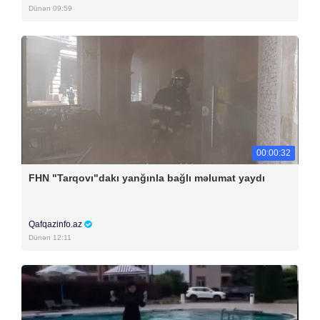
Dünən 09:59
00:00:32
FHN "Tarqovı"dakı yanğınla bağlı məlumat yaydı
Qafqazinfo.az
Dünən 12:11