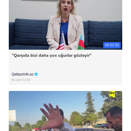
00:02:55
"Qarşıda bizi daha çox uğurlar gözləyir"
Qafqazinfo.az
Bu gün 12:02