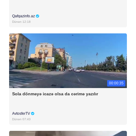
Qafqazinfo.az
Dünən 12:18
00:00:35
Sola dönməyə icazə olsa da cərimə yazılır
AvtosferTV
Dünən 07:43