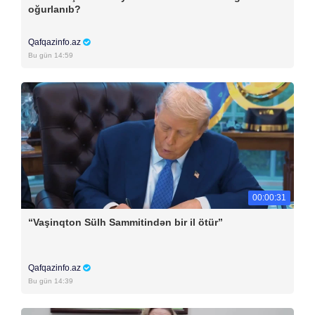
oğurlanıb?
Qafqazinfo.az
Bu gün 14:59
00:00:31
“Vaşinqton Sülh Sammitindən bir il ötür”
Qafqazinfo.az
Bu gün 14:39