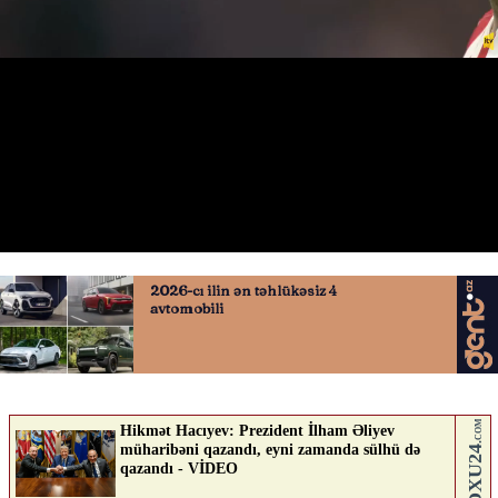
Xulian Alvarezin qolu
30.04.2026
0
QAFQAZINFO.AZ
ABUNƏ OL
Nə düşünürsən?