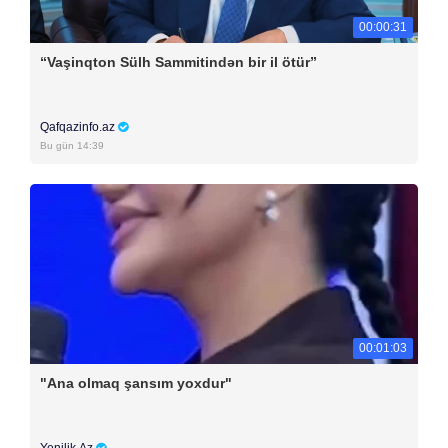
00:00:31
“Vaşinqton Sülh Sammitindən bir il ötür”
Qafqazinfo.az
Bu gün 14:39
00:01:03
"Ana olmaq şansım yoxdur"