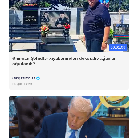
00:01:08
Əmircan Şəhidlər xiyabanından dekorativ ağaclar
oğurlanıb?
Qafqazinfo.az
Bu gün 14:59