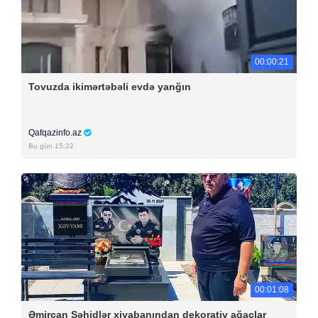
00:00:21
Tovuzda ikimərtəbəli evdə yanğın
Qafqazinfo.az
Bu gün 15:22
00:01:08
Əmircan Şəhidlər xiyabanından dekorativ ağaclar