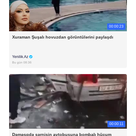
00:00:23
Xuraman Şuşalı hovuzdan görüntülərini paylaşdı
Yenilik.Az
Bu gün 08:36
00:00:11
Dəməşqdə sərnişin avtobusuna bombalı hücum