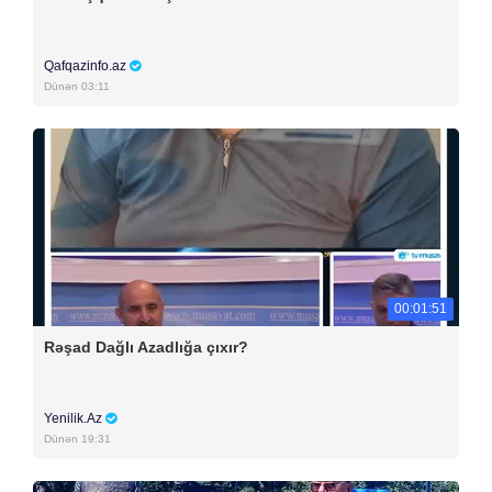
Qafqazinfo.az
Dünən 03:11
00:01:51
Rəşad Dağlı Azadlığa çıxır?
Yenilik.Az
Dünən 19:31