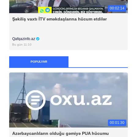
00:02:14
Şəkiliş vaxtı İTV əməkdaşlarına hücum etdilər
Qafqazinfo.az
Bu gün 11:10
POPULYAR
00:01:30
Azərbaycanlıların olduğu gəmiyə PUA hücumu