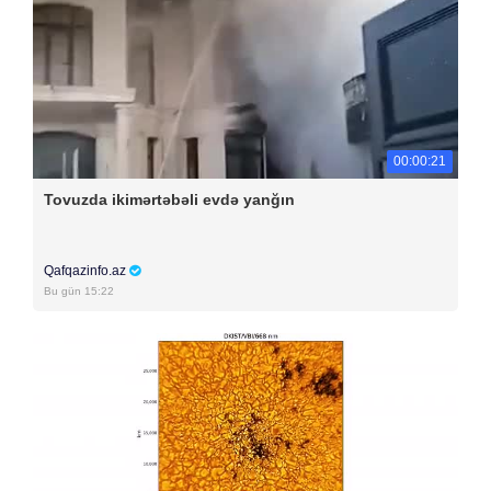
00:00:21
Tovuzda ikimərtəbəli evdə yanğın
Qafqazinfo.az
Bu gün 15:22