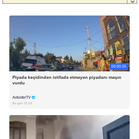
00:00:35
Piyada keçidindən istifadə etməyən piyadanı maşın
vurdu
AvtosferTV
Bu gün 21:01