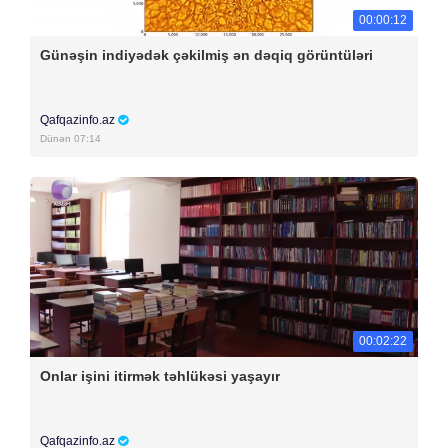
00:00:12
Günəşin indiyədək çəkilmiş ən dəqiq görüntüləri
Qafqazinfo.az
Dünən 07:14
00:02:22
Onlar işini itirmək təhlükəsi yaşayır
Qafqazinfo.az