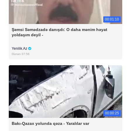
00:01:10
Şəmsi Səmədzadə danışdı: O daha mənim həyat
yoldaşım deyil -
Yenilik.Az
Dünən 07:56
00:00:25
Bakı-Qazax yolunda qəza - Yaralılar var