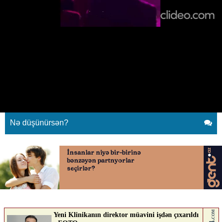
Roza Zərgərli Amerikada ilkini etdi
28.04.2026
0
XEBER SHOW
ABUNƏ OL
Roza Zərgərli Amerikada ilkini etdi
Nə düşünürsən?