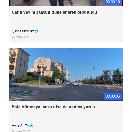
00:00:16
Canlı yayım zamanı güllələnərək öldürüldü
Qafqazinfo.az
Dünən 08:04
00:00:35
Sola dönməyə icazə olsa da cərimə yazılır
AvtosferTV
Bu gün 07:43