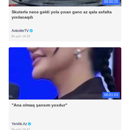
00:00:25
Skuterlə necə gəldi yola çıxan gənc az qala asfalta
yıxılacaqdı
AvtosferTV
Bu gün 18:26
00:01:03
"Ana olmaq şansım yoxdur"
Yenilik.Az
Bu gün 16:47