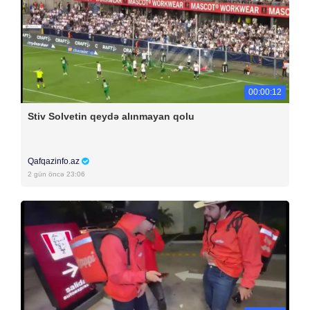
00:00:12
Stiv Solvetin qeydə alınmayan qolu
Qafqazinfo.az
2 gün öncə 23:06