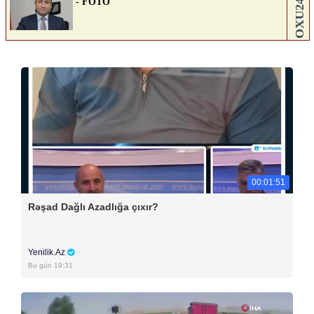
00:01:51
Rəşad Dağlı Azadlığa çıxır?
Yenilik.Az
Bu gün 19:31