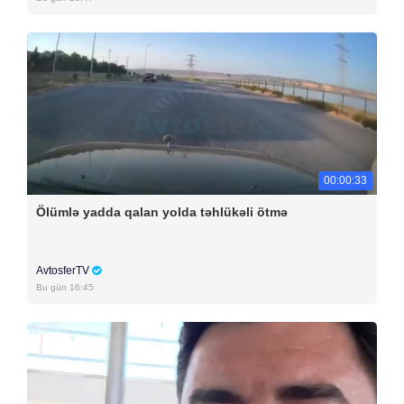
00:00:33
Ölümlə yadda qalan yolda təhlükəli ötmə
AvtosferTV
Bu gün 16:45