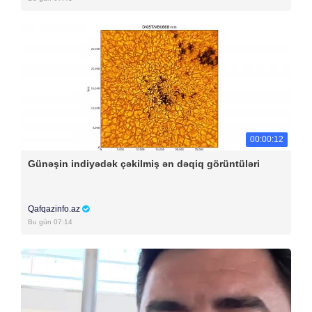
00:00:12
Günəşin indiyədək çəkilmiş ən dəqiq görüntüləri
Qafqazinfo.az
Bu gün 07:14