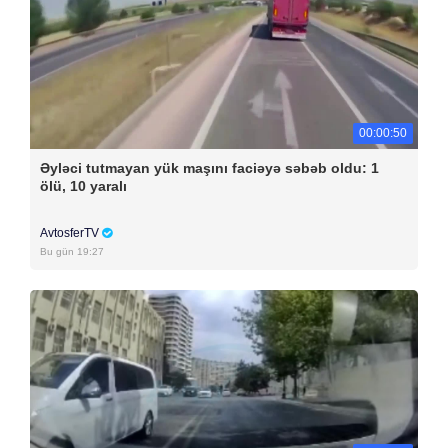
00:00:50
Əyləci tutmayan yük maşını faciəyə səbəb oldu: 1
ölü, 10 yaralı
AvtosferTV
Bu gün 19:27