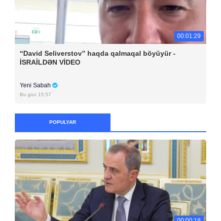
00:01:29
“David Seliverstov” haqda qalmaqal böyüyür -
İSRAİLDƏN VİDEO
Yeni Sabah
Bu gün 15:57
POPULYAR
00:00:18