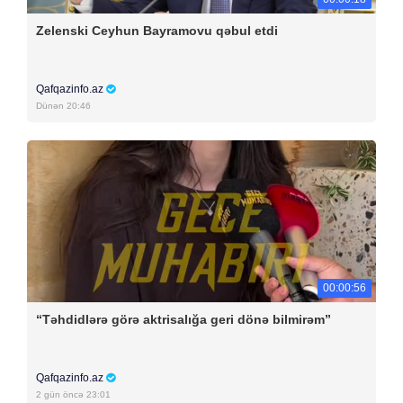
Zelenski Ceyhun Bayramovu qəbul etdi
Qafqazinfo.az
Dünən 20:46
00:00:56
“Təhdidlərə görə aktrisalığa geri dönə bilmirəm”
Qafqazinfo.az
2 gün öncə 23:01