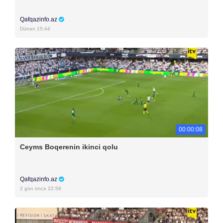
Qafqazinfo.az
Dünən 15:44
00:00:08
Ceyms Boqerenin ikinci qolu
Qafqazinfo.az
2 gün öncə 22:58