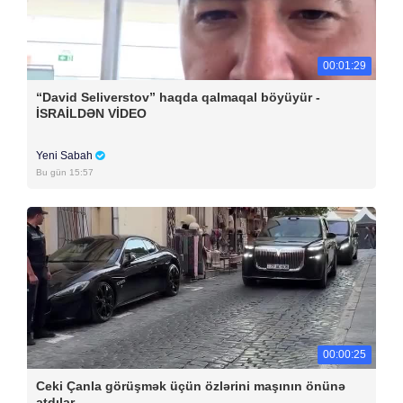
00:01:29
“David Seliverstov” haqda qalmaqal böyüyür -
İSRAİLDƏN VİDEO
Yeni Sabah
Bu gün 15:57
00:00:25
Ceki Çanla görüşmək üçün özlərini maşının önünə
atdılar