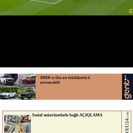
Viktor Gyökeresin qolu
29.04.2026
0
QAFQAZINFO.AZ
ABUNƏ OL
Nə düşünürsən?