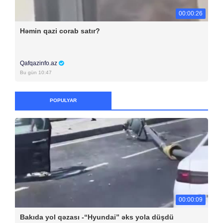
00:00:26
Həmin qazi corab satır?
Qafqazinfo.az
Bu gün 10:47
POPULYAR
00:00:09
Bakıda yol qəzası -“Hyundai” əks yola düşdü