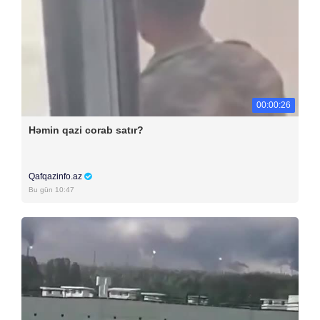
00:00:26
Həmin qazi corab satır?
Qafqazinfo.az
Bu gün 10:47