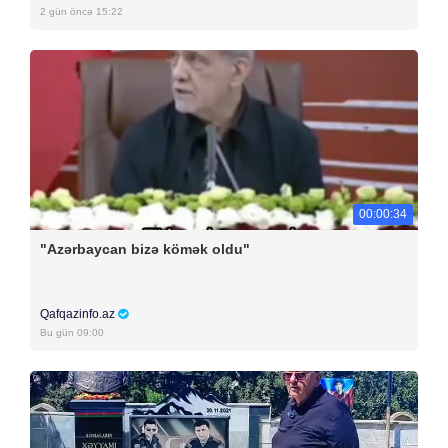
2 gün öncə 15:22
00:00:34
"Azərbaycan bizə kömək oldu"
Qafqazinfo.az
Bu gün 09:00