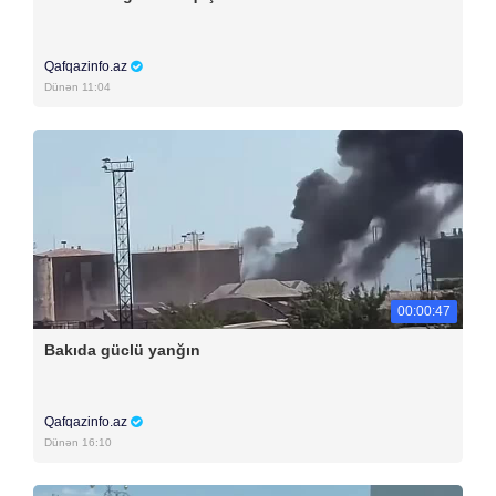
Qafqazinfo.az
Dünən 11:04
00:00:47
Bakıda güclü yanğın
Qafqazinfo.az
Dünən 16:10