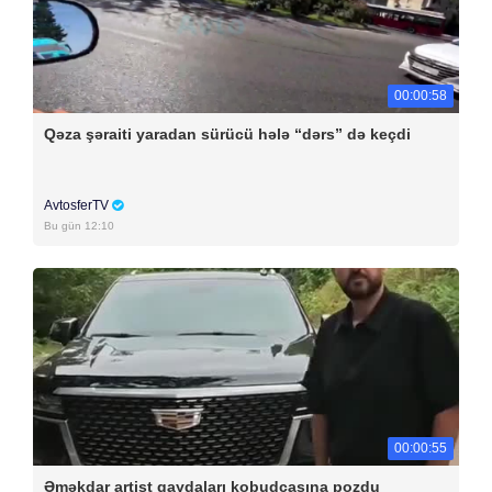
00:00:58
Qəza şəraiti yaradan sürücü hələ “dərs” də keçdi
AvtosferTV
Bu gün 12:10
00:00:55
Əməkdar artist qaydaları kobudcasına pozdu