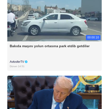
00:00:10
Bakıda maşını yolun ortasına park etdib getdilər
AvtosferTV
Dünən 14:51