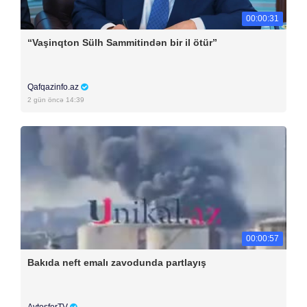
00:00:31
“Vaşinqton Sülh Sammitindən bir il ötür”
Qafqazinfo.az
2 gün öncə 14:39
00:00:57
Bakıda neft emalı zavodunda partlayış