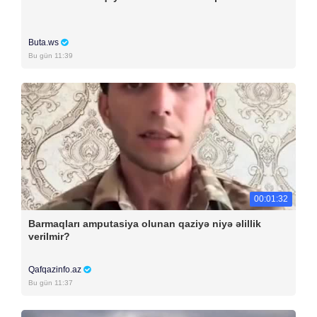
Buta.ws
Bu gün 11:39
00:01:32
Barmaqları amputasiya olunan qaziyə niyə əlillik
verilmir?
Qafqazinfo.az
Bu gün 11:37