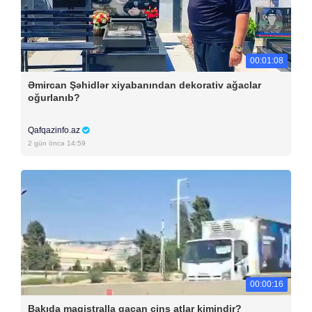
00:01:08
Əmircan Şəhidlər xiyabanından dekorativ ağaclar
oğurlanıb?
Qafqazinfo.az
2 gün öncə 14:59
00:00:16
Bakıda magistralla qaçan cins atlar kimindir?