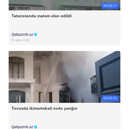
00:00:17
Tatarıstanda matəm elan edildi
Qafqazinfo.az
Bu gün 11:02
00:00:21
Tovuzda ikimərtəbəli evdə yanğın
Qafqazinfo.az