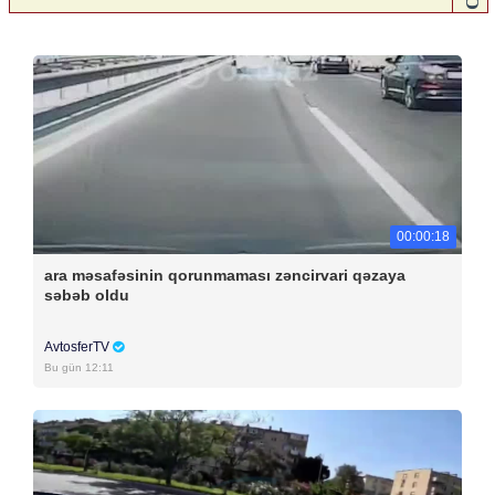
00:00:18
ara məsafəsinin qorunmaması zəncirvari qəzaya
səbəb oldu
AvtosferTV
Bu gün 12:11